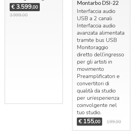
Montarbo DSI-22
3.599
€
,00
Interfaccia audio
3.999,00
USB
a 2 canali
Interfaccia audio
avanzata alimentata
tramite bus
USB
Monitoraggio
diretto dell’ingresso
per gli artisti in
movimento
Preamplificatori e
convertitori di
qualità da studio
per un’esperienza
coinvolgente nel
tuo studio.
155
€
,00
199,00