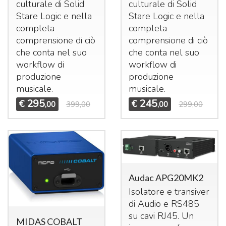
culturale di Solid
culturale di Solid
Stare Logic e nella
Stare Logic e nella
completa
completa
comprensione di ciò
comprensione di ciò
che conta nel suo
che conta nel suo
workflow di
workflow di
produzione
produzione
musicale.
musicale.
295
245
€
€
,00
399,00
,00
299,00
Audac APG20MK2
Isolatore e transiver
di Audio e RS485
su cavi RJ45. Un
MIDAS COBALT