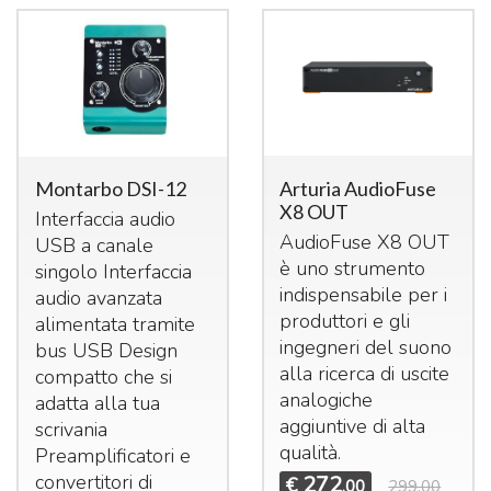
Arturia AudioFuse
Montarbo DSI-12
X8 OUT
Interfaccia audio
AudioFuse X8
OUT
USB
a canale
è uno strumento
singolo Interfaccia
indispensabile per i
audio avanzata
produttori e gli
alimentata tramite
ingegneri del suono
bus
USB
Design
alla ricerca di uscite
compatto che si
analogiche
adatta alla tua
aggiuntive di alta
scrivania
qualità.
Preamplificatori e
convertitori di
272
€
,00
299,00