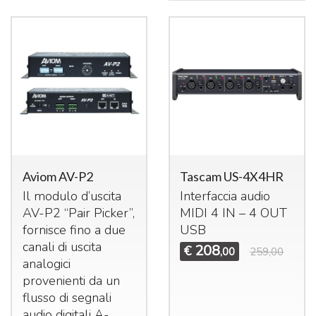
Aviom AV-P2
Tascam US-4X4HR
Il modulo d’uscita
Interfaccia audio
AV-P2 “Pair Picker”,
MIDI
4 IN – 4
OUT
fornisce fino a due
USB
canali di uscita
208
€
,00
259,00
analogici
provenienti da un
flusso di segnali
audio digitali A-