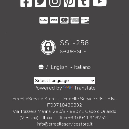
SSL-256
SECURE SITE
/
English
-
Italiano
Powered by
Translate
ErreElleService Store.it - ErreElle Service srls - P.Iva
IT03718430832
Via Trazzera Marina, 280/B - 98071 Capo d'Orlando
(Messina) - Italia - Uffici +39.0941.916252 -
info@erreelleservicestore.it