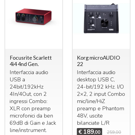
Focusrite Scarlett
Korg microAUDIO
4i4 4nd Gen.
22
Interfaccia audio
Interfaccia audio
USB
a
desktop
USB
C,
24bit/192kHz
24-bit/192 kHz. I/O
4In/4Out, con 2
2×2, 2 input Combo
ingressi Combo:
mic/line/HiZ
XLR
con preamp
preamp e Phantom
microfonici da ben
48V, uscite
69dB di Gain e Jack
bilanciate L/R
line/instrument.
189
€
,00
259,00