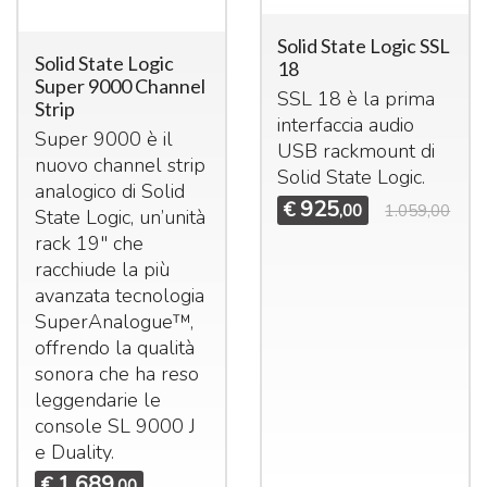
Solid State Logic SSL
Solid State Logic
18
Super 9000 Channel
SSL
18 è la prima
Strip
interfaccia audio
Super 9000 è il
USB
rackmount di
nuovo channel strip
Solid State Logic.
analogico di Solid
925
€
,00
1.059,00
State Logic, un’unità
rack 19" che
racchiude la più
avanzata tecnologia
SuperAnalogue™,
offrendo la qualità
sonora che ha reso
leggendarie le
console SL 9000 J
e Duality.
1.689
€
,00