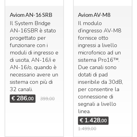
Aviom AN-16 SRB
Aviom AV-M8
Il System Bridge
Il modulo
AN-16SBR è stato
d’ingresso AV-M8
progettato per
fornisce otto
funzionare con i
ingressi a livello
moduli di ingresso e
microfonico ad un
di uscita, AN-16/i e
sistema Pro16™.
AN-16/o, quando è
Due canali sono
necessario avere un
dotati di pad
sistema con più di
inseribile da 30dB,
32 canali.
per consentire la
connessione di
286
€
,00
399,00
segnali a livello
linea.
1.428
€
,00
1.499,00