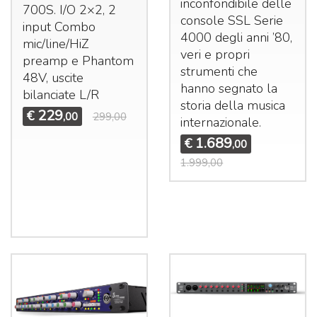
inconfondibile delle
700S. I/O 2×2, 2
console
SSL
Serie
input Combo
4000 degli anni ’80,
mic/line/HiZ
veri e propri
preamp e Phantom
strumenti che
48V, uscite
hanno segnato la
bilanciate L/R
storia della musica
229
€
,00
299,00
internazionale.
1.689
€
,00
1.999,00