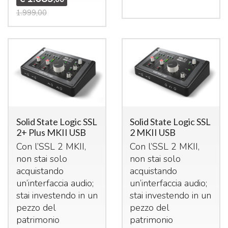
1.999,00
Solid State Logic SSL
Solid State Logic SSL
2+ Plus MKII USB
2 MKII USB
Con l’SSL 2
MKII
,
Con l’SSL 2
MKII
,
non stai solo
non stai solo
acquistando
acquistando
un’interfaccia audio;
un’interfaccia audio;
stai investendo in un
stai investendo in un
pezzo del
pezzo del
patrimonio
patrimonio