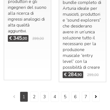
produttori e gli
bundle completo di
ingegneri del suono
Arturia ideale per
alla ricerca di
musicisti, produttori
ingressi analogici di
e “sound explorers”
alta qualità
che desiderano
aggiuntivi.
avere in un’unica
345
soluzione tutto il
€
,00
399,00
necessario per la
produzione
musicale “entry
level” con la
possibilità di creare
284
€
,90
299,00
1
2
3
4
5
6
7