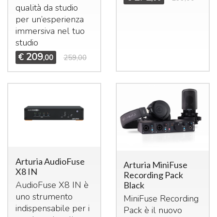
qualità da studio
per un’esperienza
immersiva nel tuo
studio
209
€
,00
259,00
Arturia AudioFuse
Arturia MiniFuse
X8 IN
Recording Pack
AudioFuse X8 IN è
Black
uno strumento
MiniFuse Recording
indispensabile per i
Pack è il nuovo