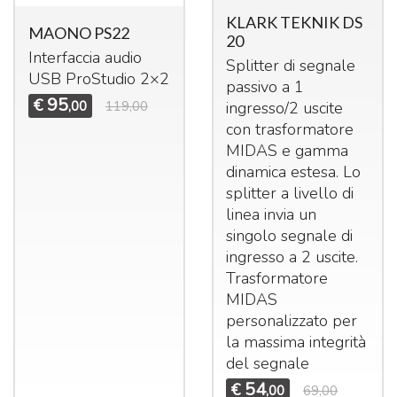
KLARK TEKNIK DS
MAONO PS22
20
Interfaccia audio
Splitter di segnale
USB
ProStudio 2×2
passivo a 1
95
€
,00
119,00
ingresso/2 uscite
con trasformatore
MIDAS
e gamma
dinamica estesa. Lo
splitter a livello di
linea invia un
singolo segnale di
ingresso a 2 uscite.
Trasformatore
MIDAS
personalizzato per
la massima integrità
del segnale
54
€
,00
69,00