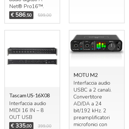
Net® Pro16™.
586
€
,50
599,00
MOTU M2
Interfaccia audio
USBC
a 2 canali.
Tascam US-16X08
Convertitore
Interfaccia audio
AD/DA a 24
MIDI
16 IN – 8
bit/192 kHz. 2
OUT
USB
preamplificatori
microfonici con
335
€
,00
399,00