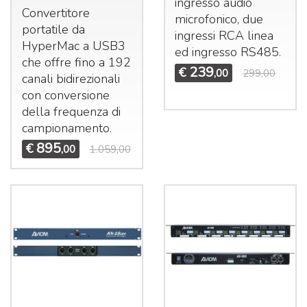
ingresso audio
Convertitore
microfonico, due
portatile da
ingressi
RCA
linea
HyperMac a USB3
ed ingresso RS485.
che offre fino a 192
239
€
,00
299,00
canali bidirezionali
con conversione
della frequenza di
campionamento.
895
€
,00
1.059,00