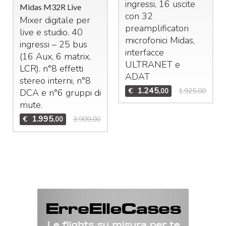
ingressi, 16 uscite
Midas M32R Live
con 32
Mixer digitale per
preamplificatori
live e studio. 40
microfonici Midas,
ingressi – 25 bus
interfacce
(16 Aux, 6 matrix,
ULTRANET
e
LCR
). n°8 effetti
ADAT
stereo interni, n°8
1.245
€
1.925,00
,00
DCA
e n°6 gruppi di
mute.
1.995
€
3.909,00
,00