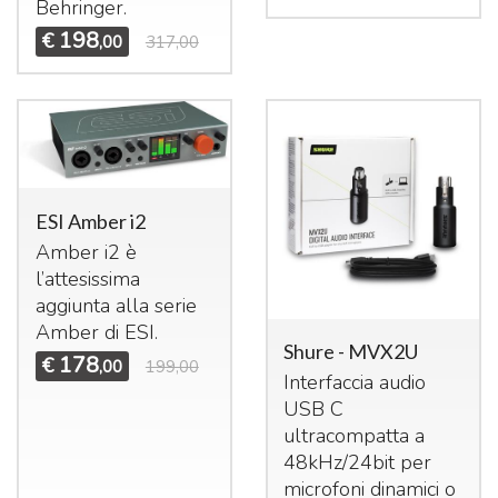
Behringer.
198
€
,00
317,00
ESI Amber i2
Amber i2 è
l’attesissima
aggiunta alla serie
Amber di
ESI
.
Shure - MVX2U
178
€
,00
199,00
Interfaccia audio
USB
C
ultracompatta a
48kHz/24bit per
microfoni dinamici o