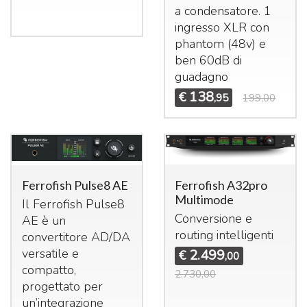
a condensatore. 1
ingresso
XLR
con
phantom (48v) e
ben 60dB di
guadagno
138
€
,95
199,00
Ferrofish A32pro
Ferrofish Pulse8 AE
Multimode
Il Ferrofish Pulse8
Conversione e
AE è un
routing intelligenti
convertitore AD/DA
versatile e
2.499
€
,00
compatto,
2.730,00
progettato per
un’integrazione