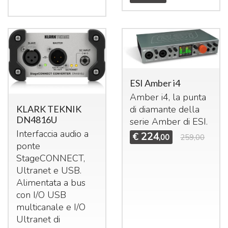
ESI Amber i4
Amber i4, la punta
KLARK TEKNIK
di diamante della
DN4816U
serie Amber di
ESI
.
Interfaccia audio a
224
€
,00
259,00
ponte
StageCONNECT,
Ultranet e
USB
.
Alimentata a bus
con I/O
USB
multicanale e I/O
Ultranet di