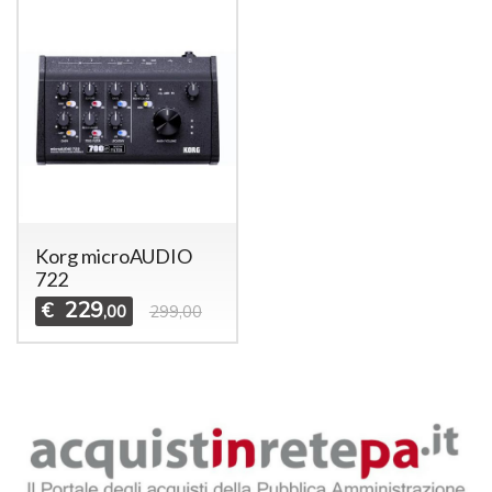
Korg microAUDIO
722
229
€
,00
299,00