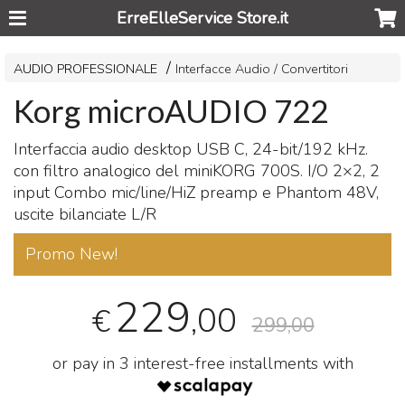
ErreElleService Store.it
AUDIO PROFESSIONALE
Interfacce Audio / Convertitori
Korg microAUDIO 722
Interfaccia audio desktop
USB
C, 24-bit/192 kHz.
con filtro analogico del miniKORG 700S. I/O 2×2, 2
input Combo mic/line/HiZ preamp e Phantom 48V,
uscite bilanciate L/R
Promo New!
229
,00
€
299,00
or pay in 3 interest-free installments with