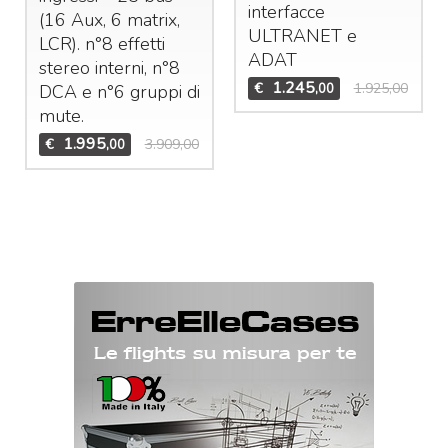
interfacce
(16 Aux, 6 matrix,
ULTRANET
e
LCR
). n°8 effetti
ADAT
stereo interni, n°8
1.245
€
1.925,00
,00
DCA
e n°6 gruppi di
mute.
1.995
€
3.909,00
,00