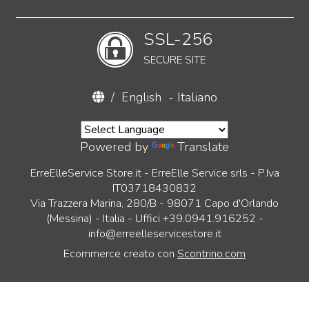
SSL-256
SECURE SITE
/
English
-
Italiano
Powered by
Translate
ErreElleService Store.it - ErreElle Service srls - P.Iva
IT03718430832
Via Trazzera Marina, 280/B - 98071 Capo d'Orlando
(Messina) - Italia - Uffici +39.0941.916252 -
info@erreelleservicestore.it
Ecommerce creato con
Scontrino.com