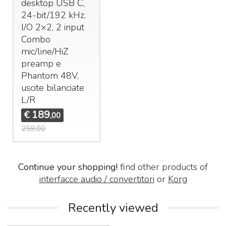
desktop
USB
C,
24-bit/192 kHz.
I/O 2×2, 2 input
Combo
mic/line/HiZ
preamp e
Phantom 48V,
uscite bilanciate
L/R
189
€
,00
259,00
Continue your shopping!
find other products of
interfacce audio / convertitori
or
Korg
Recently viewed