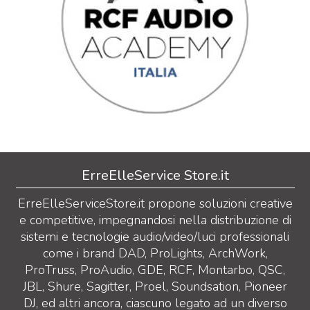
ErreElleService Store.it
ErreElleServiceStore.it propone soluzioni creative
e competitive, impegnandosi nella distribuzione di
sistemi e tecnologie audio/video/luci professionali
come i brand DAD, ProLights, ArchWork,
ProTruss, ProAudio, GDE, RCF, Montarbo, QSC,
JBL, Shure, Sagitter, Proel, Soundsation, Pioneer
DJ, ed altri ancora, ciascuno legato ad un diverso