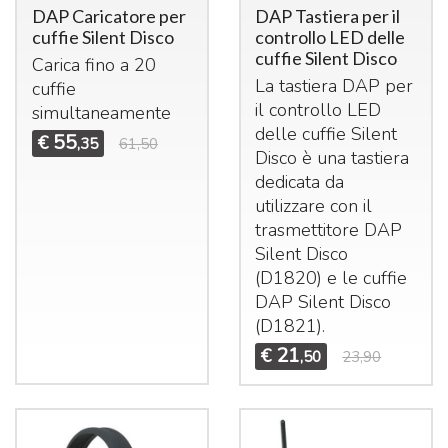
DAP Caricatore per
DAP Tastiera per il
cuffie Silent Disco
controllo LED delle
cuffie Silent Disco
Carica fino a 20
La tastiera
DAP
per
cuffie
il controllo
LED
simultaneamente
delle cuffie Silent
55
€
,35
61,50
Disco è una tastiera
dedicata da
utilizzare con il
trasmettitore
DAP
Silent Disco
(D1820) e le cuffie
DAP
Silent Disco
(D1821).
21
€
,50
23,90