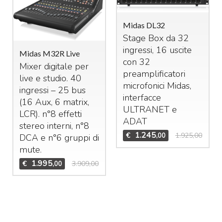
Midas DL32
Stage Box da 32
ingressi, 16 uscite
Midas M32R Live
con 32
Mixer digitale per
preamplificatori
live e studio. 40
microfonici Midas,
ingressi – 25 bus
interfacce
(16 Aux, 6 matrix,
ULTRANET
e
LCR
). n°8 effetti
ADAT
stereo interni, n°8
1.245
€
1.925,00
,00
DCA
e n°6 gruppi di
mute.
1.995
€
3.909,00
,00