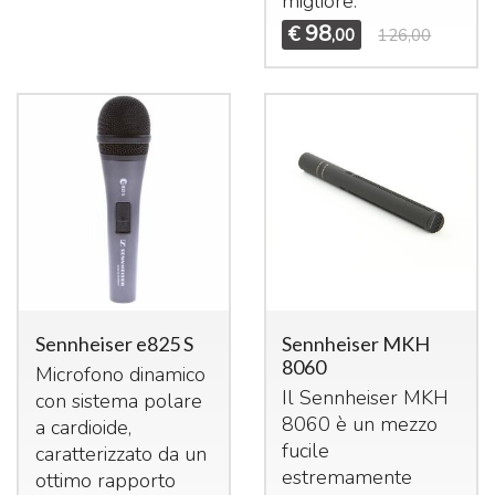
migliore.
98
€
,00
126,00
Sennheiser e825 S
Sennheiser MKH
8060
Microfono dinamico
Il Sennheiser
MKH
con sistema polare
8060 è un mezzo
a cardioide,
fucile
caratterizzato da un
estremamente
ottimo rapporto