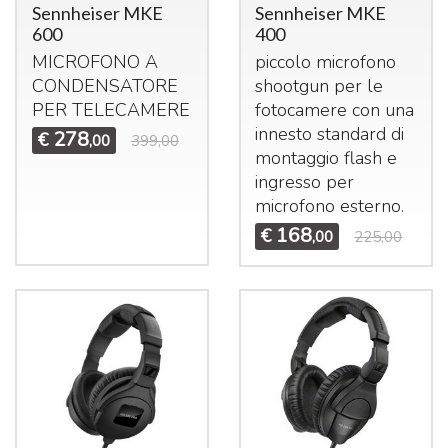
Sennheiser MKE
Sennheiser MKE
600
400
MICROFONO
A
piccolo microfono
CONDENSATORE
shootgun per le
PER
TELECAMERE
fotocamere con una
innesto standard di
278
€
,00
399,00
montaggio flash e
ingresso per
microfono esterno.
168
€
,00
225,00