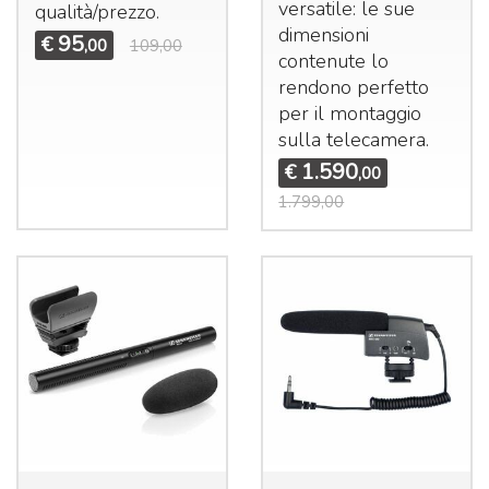
versatile: le sue
qualità/prezzo.
dimensioni
95
€
,00
109,00
contenute lo
rendono perfetto
per il montaggio
sulla telecamera.
1.590
€
,00
1.799,00