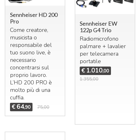
Sennheiser HD 200
Pro
Sennheiser EW
Come creatore,
122p G4 Trio
musicista o
Radiomicrofono
responsabile del
palmare + lavalier
tuo suono live, è
per telecamera
necessario
portatile
concentrarsi sul
1.010
€
,00
proprio lavoro.
1.355,00
L’HD 200
PRO
è
molto più di una
cuffia.
64
€
,90
75,00