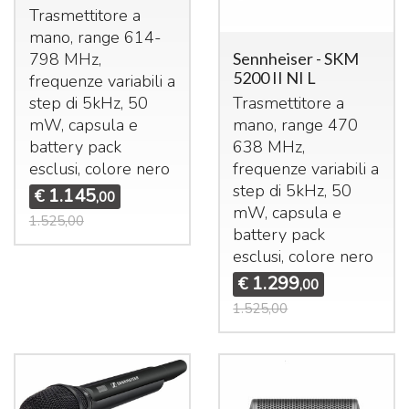
Trasmettitore a
mano, range 614-
798 MHz,
Sennheiser - SKM
5200 II NI L
frequenze variabili a
step di 5kHz, 50
Trasmettitore a
mW, capsula e
mano, range 470
battery pack
638 MHz,
esclusi, colore nero
frequenze variabili a
step di 5kHz, 50
1.145
€
,00
mW, capsula e
1.525,00
battery pack
esclusi, colore nero
1.299
€
,00
1.525,00