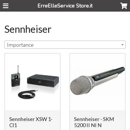
ErreElleService Store.it
Sennheiser
Importance
Sennheiser XSW 1-
Sennheiser - SKM
Cl1
5200 II NI N