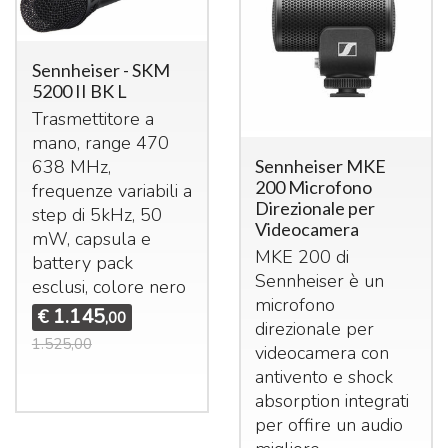
Sennheiser - SKM
5200 II BK L
Trasmettitore a
mano, range 470
638 MHz,
Sennheiser MKE
200 Microfono
frequenze variabili a
Direzionale per
step di 5kHz, 50
Videocamera
mW, capsula e
MKE
200 di
battery pack
Sennheiser è un
esclusi, colore nero
microfono
1.145
€
,00
direzionale per
1.525,00
videocamera con
antivento e shock
absorption integrati
per offire un audio