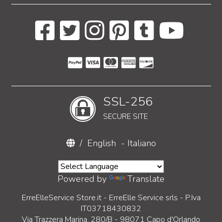
SSL-256
SECURE SITE
/
English
-
Italiano
Powered by
Translate
ErreElleService Store.it - ErreElle Service srls - P.Iva
IT03718430832
Via Trazzera Marina, 280/B - 98071 Capo d'Orlando