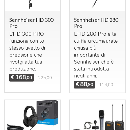
Sennheiser HD 300
Sennheiser HD 280
Pro
Pro
L’HD 300
PRO
L’HD 280 Pro è la
funziona con lo
cuffia circumaurale
stesso livello di
chiusa più
precisione che
importante di
rivolgi alla tua
Sennheiser che è
produzione.
stata introdotta
negli anni.
168
€
,00
225,00
88
€
,90
114,00