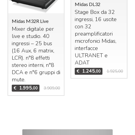
Midas DL32
Stage Box da 32
ingressi, 16 uscite
Midas M32R Live
con 32
Mixer digitale per
preamplificatori
live e studio. 40
microfonici Midas,
ingressi – 25 bus
interfacce
(16 Aux, 6 matrix,
ULTRANET
e
LCR
). n°8 effetti
ADAT
stereo interni, n°8
1.245
€
1.925,00
,00
DCA
e n°6 gruppi di
mute.
1.995
€
3.909,00
,00