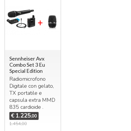
Sennheiser Avx
Combo Set 3 Eu
Special Edition
Radiomicrofono
Digitale con gelato,
TX portatile e
capsula extra
MMD
835 cardioide .
1.225
€
,00
1.454,00