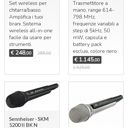
Set wireless per
Trasmettitore a
chitarra/basso.
mano, range 614-
Amplifica i tuoi
798 MHz,
brani. Sistema
frequenze variabili a
wireless all-in-one
step di 5kHz, 50
facile da usare per
mW, capsula e
strumenti.
battery pack
esclusi, colore nero
248
€
,00
289,00
1.145
€
,00
1.525,00
Sennheiser - SKM
5200 II BK N