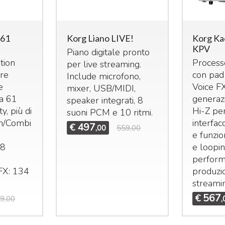
-61
Korg Liano LIVE!
Korg Ka
KPV
Piano digitale pronto
tion
Processo
per live streaming.
ore
con pad
Include microfono,
e
Voice F
mixer,
USB
/
MIDI
,
ra 61
generaz
speaker integrati, 8
ty, più di
Hi-Z per
suoni
PCM
e 10 ritmi.
m/Combi
interfac
497
€
,00
559,00
e funzio
28
e loopi
perform
FX: 134
produzio
streami
567
€
9,00
,