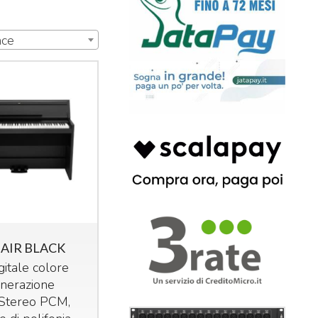
nce
 AIR BLACK
gitale colore
enerazione
 Stereo
PCM
,