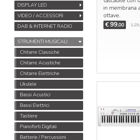
tascabile con t
DISPLAY LED
in membrana 
ottave.
VIDEO / ACCESSORI
99
€
,00
129
DAB & INTERNET RADIO
Midas DL32
Stage Box da 32
STRUMENTI MUSICALI
ingressi, 16 uscite con
32 preamplificatori
Chitarre Classiche
microfonici Midas,
Chitarre Acustiche
interfacce
ULTRANET
M
Chitarre Elettriche
e
ADAT
B
1.245
Ukulele
€
1.925,00
,00
S
M
Bassi Acustici
T
Bassi Elettrici
M
Tastiere
Pianoforti Digitali
Batterie / Percussioni