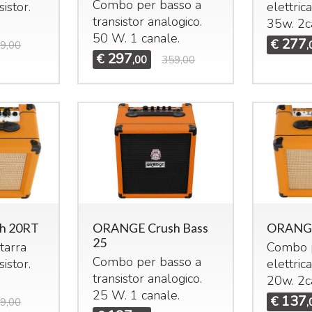
Combo per basso a
sistor.
elettrica
transistor analogico.
35w. 2ca
50 W. 1 canale.
277
€
9,00
,
297
€
,00
359,00
h 20RT
ORANGE Crush Bass
ORANGE
25
tarra
Combo p
Combo per basso a
sistor.
elettrica
transistor analogico.
20w. 2ca
25 W. 1 canale.
137
€
9,00
,