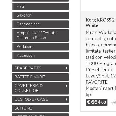
Fiati
Saxofoni
Korg KROSS 2
Fisarmoniche
White
Music Worksta
Amplificatori / Testate
Chitarra o Basso
compatta, col
bianco, edizion
Pedaliere
limitata, tastie
Accessori
tasti con veloci
1.000 Progra
SPARE PARTS
Preset, Quick
Layer/Split, 1
BATTERIE VARIE
FAVORITE
,
CAVETTERIA &
Master/Insert 
CONNETTORI
tipi
CUSTODIE / CASE
664
€
,00
69
SCHIUME