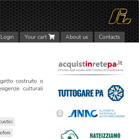
Login
Your cart
About us
Contacts
etto costruito o
sigenze culturali
ustici
ofoni