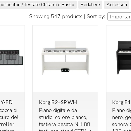
plificatori / Testate Chitarra o Basso
Pedaliere
Accessori
Showing 547 products | Sort by:
Importa
EY-FD
Korg B2+SP WH
Korg E1
cocca di
Piano digitale da
Piano di
curo del
studio, colore bianco,
nero, g
roller
tastiera pesata NH 88
sonora: