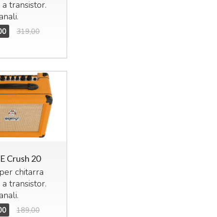
 a transistor.
nali.
00
319,00
 Crush 20
er chitarra
 a transistor.
nali.
00
189,00