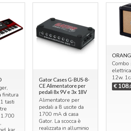
ORANGE
Combo p
elettrica
12w. 1c
D
Gator Cases G-BUS-8-
108
CE Alimentatore per
€
,
ger,
pedali 8x 9V e 3x 18V
a finitura
Alimentatore per
1 tasti
pedali a 8 uscite da
ltre
1700 mA di casa
 1.700
Gator. La scocca è
,
realizzata in alluminio
id, kar,