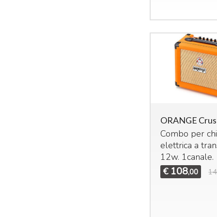
ORANGE Crus
Combo per chi
elettrica a tran
12w. 1canale.
108
€
,00
14