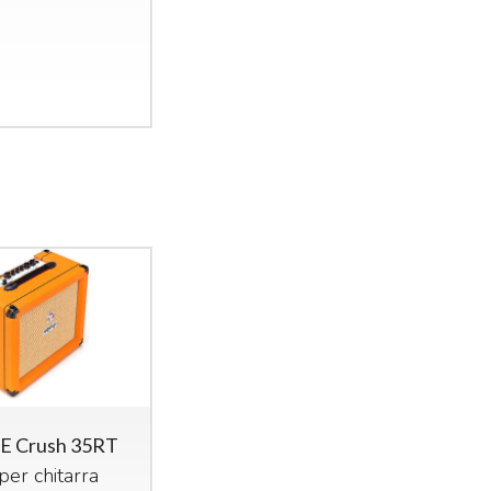
 Crush 35RT
er chitarra