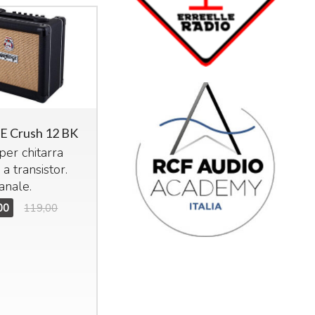
 Crush 12 BK
er chitarra
 a transistor.
anale.
00
119,00