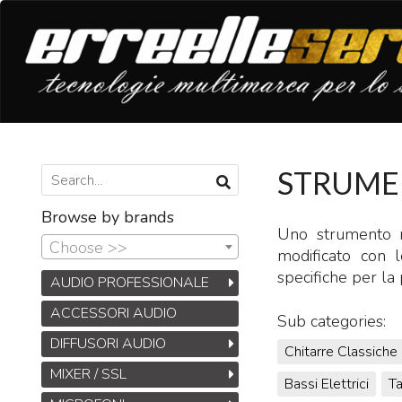
STRUME
Browse by brands
Uno strumento m
Choose >>
modificato con l
specifiche per la
AUDIO PROFESSIONALE
ACCESSORI AUDIO
Sub categories:
DIFFUSORI AUDIO
Chitarre Classiche
MIXER / SSL
Bassi Elettrici
Ta