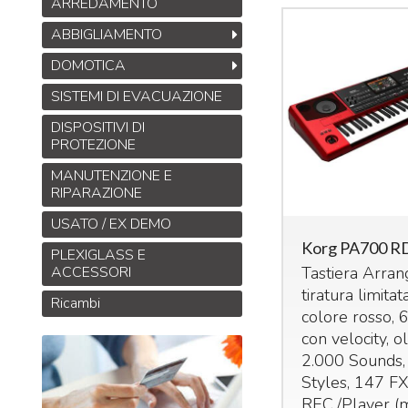
ARREDAMENTO
ABBIGLIAMENTO
DOMOTICA
SISTEMI DI EVACUAZIONE
DISPOSITIVI DI
PROTEZIONE
MANUTENZIONE E
RIPARAZIONE
USATO / EX DEMO
Korg PA700 R
PLEXIGLASS E
ACCESSORI
Tastiera Arran
tiratura limitat
Ricambi
colore rosso, 6
con velocity, o
2.000 Sounds,
Styles, 147 FX
REC
./Player (m