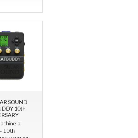
LAR SOUND
DDY 10th
ERSARY
achine a
– 10th