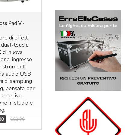
oss Pad V -
re di effetti
 dual-touch,
X di nuova
ione, ingresso
 strumenti,
cia audio
USB
ni di sampling
ng, pensato per
ance live,
ne in studio e
ng.
00
659,00