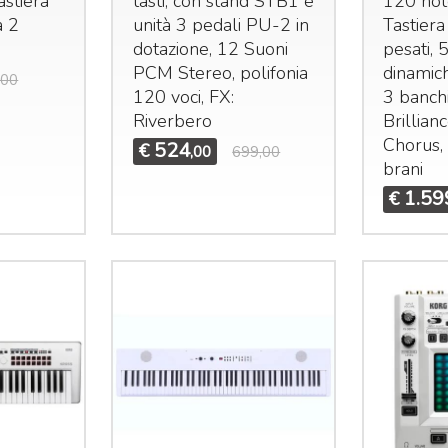
astiera
tasti, con stand STB1 e
120 note
a 2
unità 3 pedali PU-2 in
Tastiera
dotazione, 12 Suoni
pesati, 
PCM
Stereo, polifonia
dinamich
,00
120 voci, FX:
3 banchi
Riverbero
Brillian
Chorus, 
524
€
,00
699,00
Mi
brani
Mi
1.59
€
e 
25
idas M32R Live / DL32
Midas M32 Live / DL32
undle
Bundle
ma
et composto da:
Set composto da:
st
idas M32R Live Klark
Midas M32 Live Klark
e 
eknik NCAT5E-50m
Teknik NCAT5E-50m
€
idas DL32
Midas DL32
3.855
4.655
€
5.324,00
€
6.925,00
,00
,00