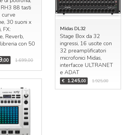
 di polifonia,
 RH3 88 tasti
5 curve
e, 30 suoni x
Midas DL32
, FX:
Stage Box da 32
ce, Reverb,
ingressi, 16 uscite con
libreria con 50
das M32R Live
32 preamplificatori
xer digitale per live
microfonici Midas,
9
,00
1.699,00
studio. 40 ingressi –
interfacce
ULTRANET
 bus (16 Aux, 6
Mid
e
ADAT
Bun
trix,
LCR
). n°8 effetti
1.245
€
1.925,00
,00
Set
ereo interni, n°8
DCA
Mid
n°6 gruppi di mute.
Te
1.995
3.909,00
,00
Mid
€