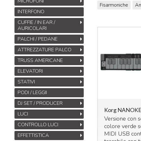
MICROFONI
Fisarmoniche
Am
INTERFONO
CUFFIE / IN EAR /
AURICOLARI
PALCHI / PEDANE
ATTREZZATURE PALCO
TRUSS AMERICANE
ELEVATORI
STATIVI
PODI / LEGGII
DJ SET / PRODUCER
Korg NANOK
LUCI
Versione con s
CONTROLLO LUCI
colore verde s
MIDI
USB
cont
EFFETTISTICA