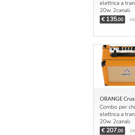
elettrica a tran
20w. 2canali.
135
€
,00
16
ORANGE Crus
Combo per chi
elettrica a tran
20w. 2canali.
207
€
,00
24