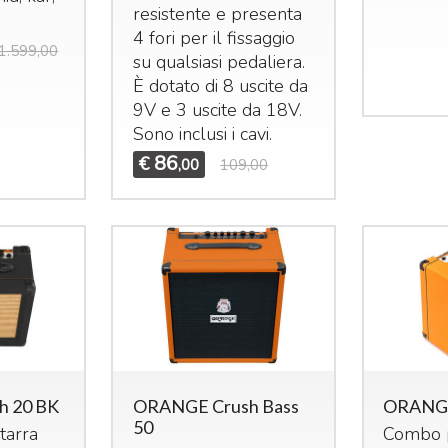
resistente e presenta
4 fori per il fissaggio
1.599,00
su qualsiasi pedaliera.
È dotato di 8 uscite da
9V e 3 uscite da 18V.
Sono inclusi i cavi.
86
€
,00
109,00
h 20 BK
ORANGE Crush Bass
ORANGE
50
tarra
Combo p