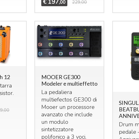
197
€
,00
229,00
h 12
MOOER GE300
Modeler e multieffetto
tarra
La pedaliera
sistor.
multiefectos GE300 di
SINGU
Mooer un processore
BEATBU
9,00
avanzato che include
ANNIV
un modulo
Drum m
sintetizzatore
pedale 
polifonico a 3 voci,