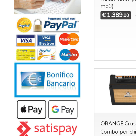
mp3)
1.389
€
,00
ORANGE Crus
Combo per chi