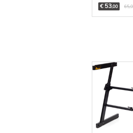
53
€
,00
65,