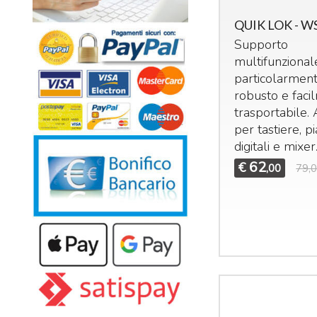
QUIK LOK - W
Supporto
multifunzional
particolarmen
robusto e faci
trasportabile.
per tastiere, pi
digitali e mixer
62
€
,00
79,