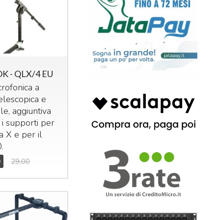
K - QLX/4 EU
rofonica a
telescopica e
le, aggiuntiva
i i supporti per
 a X e per il
.
0
29,00