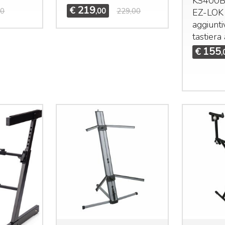
KS400B 
219
€
00
,00
229,00
EZ-
LOK
aggiunt
tastiera
155
€
,