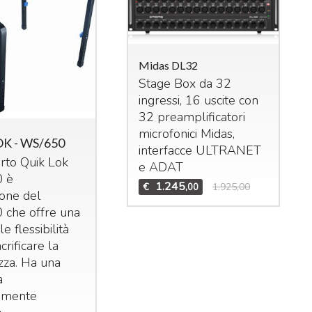
Midas DL32
Stage Box da 32
ingressi, 16 uscite con
das M32R Live
32 preamplificatori
xer digitale per live
microfonici Midas,
OK - WS/650
studio. 40 ingressi –
interfacce
ULTRANET
orto Quik Lok
 bus (16 Aux, 6
Mid
e
ADAT
Bun
 è
trix,
LCR
). n°8 effetti
1.245
€
1.925,00
,00
Set
ione del
ereo interni, n°8
DCA
Mid
che offre una
n°6 gruppi di mute.
Te
le flessibilità
1.995
3.909,00
,00
Mid
crificare la
zza. Ha una
€
a
amente