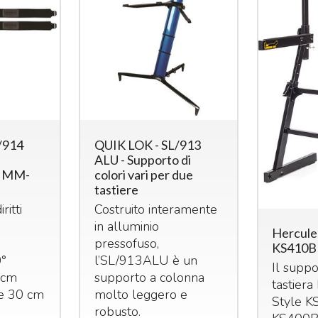
/914
QUIK LOK - SL/913
ALU - Supporto di
0 MM-
colori vari per due
tastiere
ritti
Costruito interamente
in alluminio
Hercules
pressofuso,
KS410B
0°
l’SL/913ALU è un
Il supp
 cm
supporto a colonna
tastiera
le 30 cm
molto leggero e
Style K
robusto.