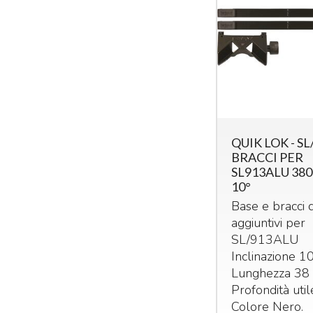
QUIK LOK - SL
BRACCI PER
SL913ALU 38
10°
Base e bracci di
aggiuntivi per
SL/913ALU
Inclinazione 1
Lunghezza 38
Profondità uti
Colore Nero.