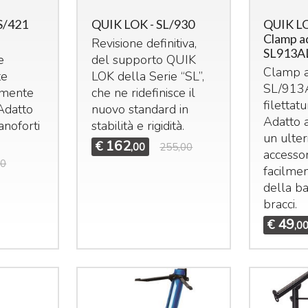
S/421
QUIK LOK - SL/930
QUIK LO
Clamp a
Revisione definitiva,
SL913A
e
del supporto
QUIK
Clamp a
te
LOK
della Serie “SL”,
SL/913
lmente
che ne ridefinisce il
filettat
 Adatto
nuovo standard in
Adatto a
anoforti
stabilità e rigidità.
un ulter
.
162
€
,00
255,00
accessor
00
facilmen
della b
bracci.
49
€
,0