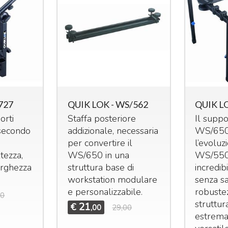
Mi
Mi
727
QUIK LOK - WS/562
QUIK L
e 
orti
Staffa posteriore
Il supp
25
idas M32R Live / DL32
Midas M32 Live / DL32
undle
Bundle
 secondo
addizionale, necessaria
WS/650
ma
et composto da:
Set composto da:
per convertire il
l’evoluz
st
idas M32R Live Klark
Midas M32 Live Klark
tezza,
WS/650 in una
WS/550 
e 
eknik NCAT5E-50m
Teknik NCAT5E-50m
arghezza
struttura base di
incredibi
€
idas DL32
Midas DL32
workstation modulare
senza sa
e personalizzabile.
robuste
3.855
4.655
€
5.324,00
€
6.925,00
,00
,00
00
struttur
21
€
,00
29,00
estrem