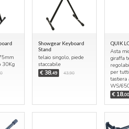
board
Showgear Keyboard
QUIK LO
Stand
Asta mic
975mm
telaio singolo, piede
giraffa 
o 30Kg
staccabile
regolabi
per tutt
38
€
90
,49
43,90
tastiera
WS/650
18
€
,0