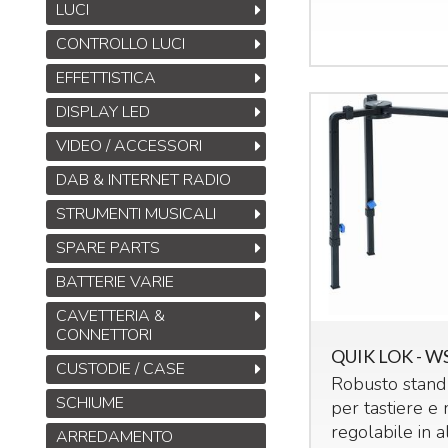
LUCI
CONTROLLO LUCI
EFFETTISTICA
DISPLAY LED
VIDEO / ACCESSORI
DAB & INTERNET RADIO
STRUMENTI MUSICALI
SPARE PARTS
BATTERIE VARIE
CAVETTERIA &
CONNETTORI
QUIK LOK - W
CUSTODIE / CASE
Robusto stand 
SCHIUME
per tastiere e 
regolabile in a
ARREDAMENTO