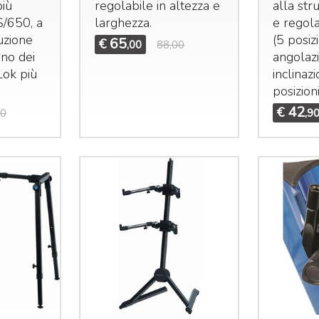
più
regolabile in altezza e
alla st
S/650, a
larghezza.
e regola
uzione
(5 posizi
65
€
,00
88,00
no dei
angolaz
Lok più
inclinaz
posizion
42
€
00
,9