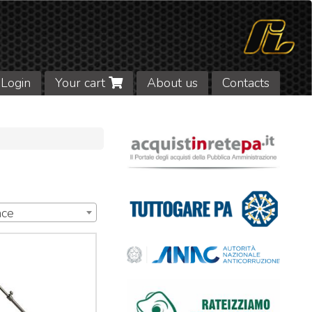
Login
Your cart
About us
Contacts
nce