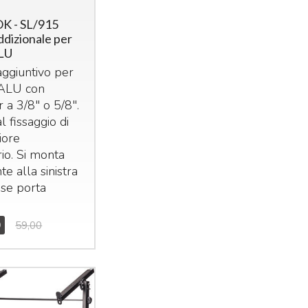
K - SL/915
ddizionale per
LU
ggiuntivo per
ALU con
ur a 3/8" o 5/8".
l fissaggio di
iore
io. Si monta
te alla sinistra
ase porta
0
59,00