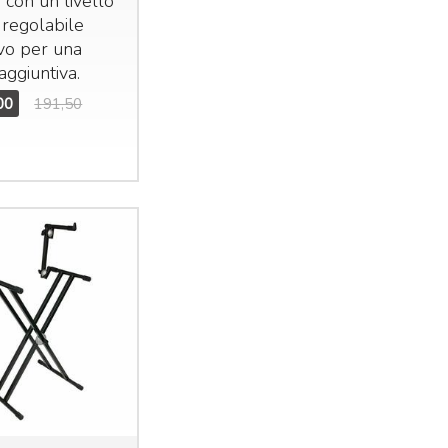
con un livello
regolabile
ivo per una
 aggiuntiva.
00
191,50