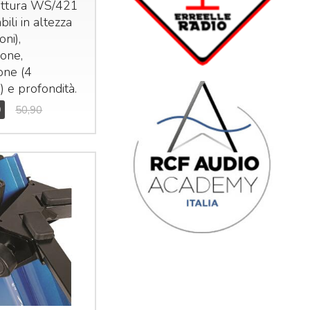
ruttura WS/421
bili in altezza
oni),
ione,
ione (4
i) e profondità.
0
50,90