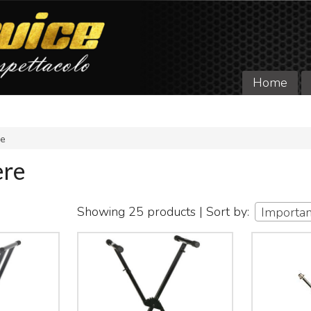
Home
re
ere
Showing 25 products | Sort by:
Importa