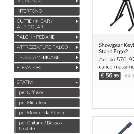
MICROFONI
INTERFONO
CUFFIE / IN EAR /
AURICOLARI
PALCHI / PEDANE
Showgear Key
ATTREZZATURE PALCO
Stand Ergo2
TRUSS AMERICANE
Acciaio 570-
carico massim
ELEVATORI
56
€
,99
64,
STATIVI
per Diffusori
per Microfoni
per Monitor da Studio
per Chitarra / Basso /
Ukulele