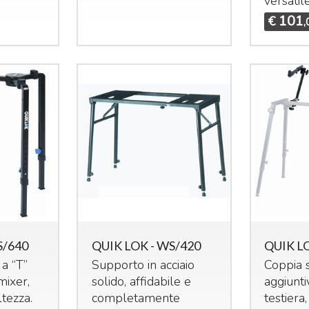
versatile
101
€
,
S/640
QUIK LOK - WS/420
QUIK L
a “T”
Supporto in acciaio
Coppia 
mixer,
solido, affidabile e
aggiunti
ltezza.
completamente
testiera,