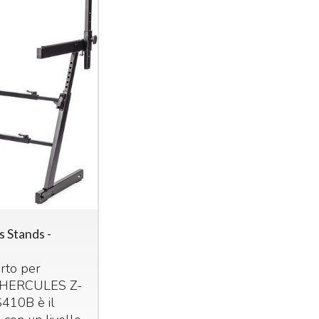
 Stands -
orto per
HERCULES
Z-
S410B è il