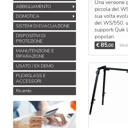
Una versione 
ABBIGLIAMENTO
piccola del W
sua volta evol
DOMOTICA
del WS/550, u
SISTEMI DI EVACUAZIONE
supporti Quik 
DISPOSITIVI DI
popolari.
PROTEZIONE
85
€
,00
99,
MANUTENZIONE E
RIPARAZIONE
USATO / EX DEMO
PLEXIGLASS E
ACCESSORI
Ricambi