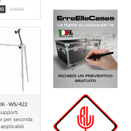
.
00
109,00
OK - WS/422
supporti
vi per seconda
 applicabili