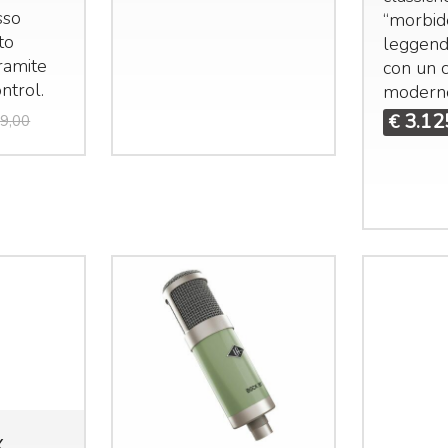
sso
“morbid
tto
leggend
tramite
con un c
ntrol.
moderno 
3.12
€
9,00
X