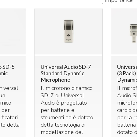
Importance
o SD-5
Universal Audio SD-7
Univers
mic
Standard Dynamic
(3 Pack)
Microphone
Dynami
niversal
Il microfono dinamico
Il micro
un
SD-7 di Universal
Audio S
amico
Audio è progettato
microfo
 per
per batterie e
cardioi
ficatori
strumenti ed è dotato
per la r
to della
della tecnologia di
batteria
modellazione del
dotato d