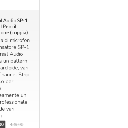
l Audio SP-1
d Pencil
one (coppia)
a di microfoni
nsatore SP-1
rsal Audio
a un pattern
ardioide, vari
Channel Strip
lo per
e
neamente un
rofessionale
de vari
i.
00
439,00