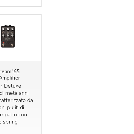
ream '65
Amplifier
er Deluxe
di metà anni
ratterizzato da
ni puliti di
impatto con
e spring