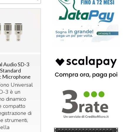
al Audio SD-3
 Standard
c Microphone
fono Universal
D-3 è un
no dinamico
de compatto
egistrazione di
 e strumenti,
ella