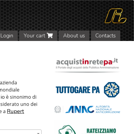
Login
Your cart
About us
Contacts
'azienda
 mondiale
io
è sinonimo di
siderato uno dei
Rupert
e a