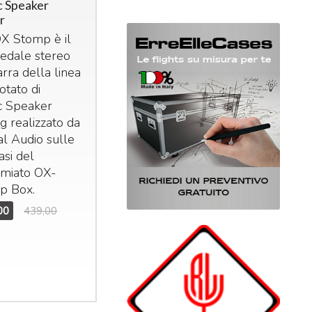
 Speaker
r
X Stomp è il
edale stereo
arra della linea
otato di
c Speaker
g realizzato da
al Audio sulle
asi del
emiato OX-
p Box.
00
439,00