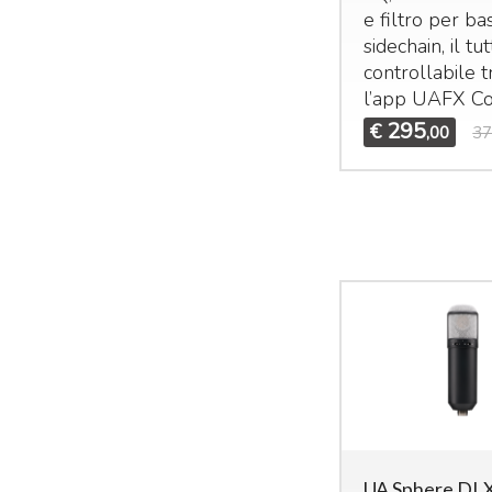
e filtro per ba
sidechain, il tu
controllabile 
l’app
UAFX
Co
295
€
,00
37
UA Sphere DL