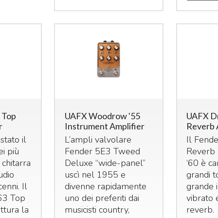
 Top
UAFX Woodrow '55
UAFX D
r
Instrument Amplifier
Reverb 
tato il
L’ampli valvolare
Il Fend
ei più
Fender 5E3 Tweed
Reverb 
 chitarra
Deluxe “wide-panel”
‘60 è ca
tudio
uscì nel 1955 e
grandi to
enni. Il
divenne rapidamente
grande 
63 Top
uno dei preferiti dai
vibrato 
ttura la
musicisti country,
reverb.