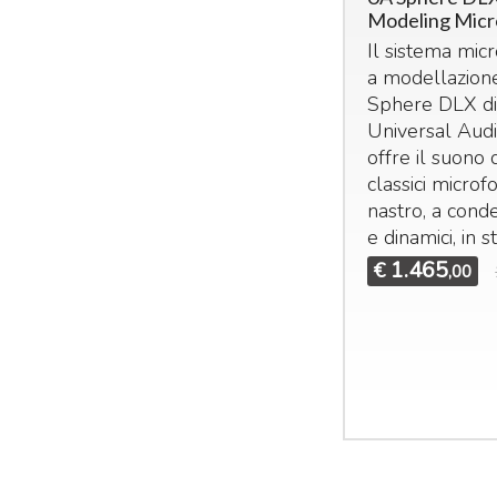
Modeling Mic
Il sistema mic
a modellazion
Sphere
DLX
d
Universal Audi
offre il suono 
classici microfo
nastro, a cond
e dinamici, in s
1.465
€
,00