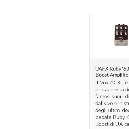
UAFX Ruby '63
Boost Amplifie
Il Vox AC30 è s
protagonista d
famosi suoni di
dal vivo e in s
degli ultimi dec
pedale Ruby ‘
Boost di UA ca