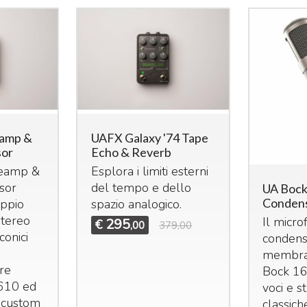
amp &
UAFX Galaxy '74 Tape
sor
Echo & Reverb
eamp &
Esplora i limiti esterni
sor
del tempo e dello
UA Bock
Condens
ppio
spazio analogico.
tereo
Il micro
295
€
,00
379,00
iconici
condens
membra
re
Bock 16
610 ed
voci e s
h custom
classich