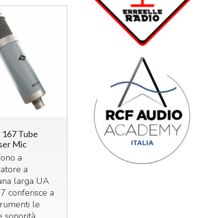
 167 Tube
er Mic
fono a
atore a
na larga UA
7 conferisce a
trumenti le
e sonorità