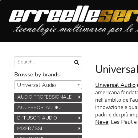
Universa
Browse by brands
Universal Audio
Universal Audio
americana fondat
AUDIO PROFESSIONALE
nell'ambito dell'a
innovazione e qual
ACCESSORI AUDIO
padri e dei più im
DIFFUSORI AUDIO
Neve
Les Paul
,
e
MIXER / SSL