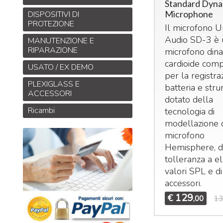
Standard Dyna
Microphone
DISPOSITIVI DI
PROTEZIONE
Il microfono U
Audio SD-3 è 
MANUTENZIONE E
RIPARAZIONE
microfono din
cardioide com
USATO / EX DEMO
per la registra
PLEXIGLASS E
batteria e stru
ACCESSORI
dotato della
Ricambi
tecnologia di
modellazione 
microfono
Hemisphere, d
tolleranza a el
valori
SPL
e di
accessori.
129
€
,00
13