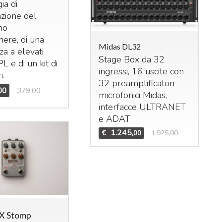
ia di
zione del
no
ere, di una
Midas DL32
za a elevati
Stage Box da 32
PL
e di un kit di
ingressi, 16 uscite con
i.
das M32R Live
32 preamplificatori
00
379,00
xer digitale per live
microfonici Midas,
studio. 40 ingressi –
interfacce
ULTRANET
 bus (16 Aux, 6
Mid
e
ADAT
Bun
trix,
LCR
). n°8 effetti
1.245
€
1.925,00
,00
Set
ereo interni, n°8
DCA
Mid
n°6 gruppi di mute.
Te
1.995
3.909,00
,00
Mid
€
X Stomp