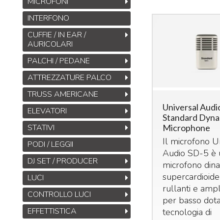
MICROFONI
INTERFONO
CUFFIE / IN EAR /
AURICOLARI
PALCHI / PEDANE
ATTREZZATURE PALCO
TRUSS AMERICANE
Universal Audi
ELEVATORI
Standard Dyna
STATIVI
Microphone
Il microfono U
PODI / LEGGII
Audio SD-5 è 
DJ SET / PRODUCER
microfono din
supercardioide
LUCI
rullanti e ampli
CONTROLLO LUCI
per basso dota
EFFETTISTICA
tecnologia di