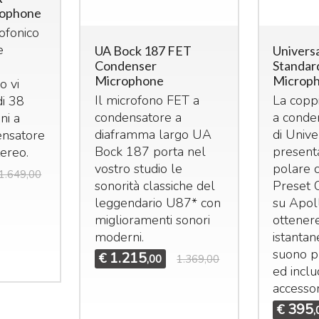
rophone
rofonico
e
UA Bock 187 FET
Universa
Condenser
Standar
i
Microphone
Microph
o vi
Il microfono
FET
a
La coppi
di 38
condensatore a
a conde
ni a
diaframma largo UA
di Unive
ensatore
Bock 187 porta nel
present
tereo.
vostro studio le
polare c
1.649,00
sonorità classiche del
Preset 
leggendario U87* con
su Apol
miglioramenti sonori
ottener
moderni.
istanta
suono p
1.215
€
,00
1.369,00
ed inclu
accessor
395
€
,