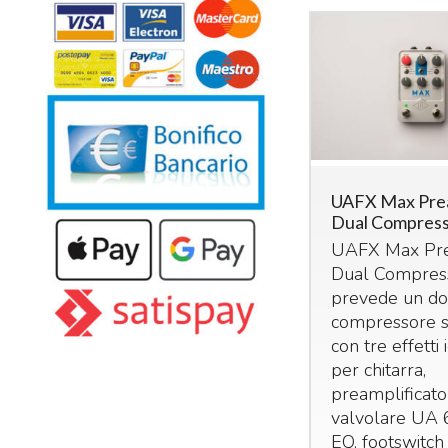
UAFX Max Pre
Dual Compres
UAFX
Max Pr
Dual Compres
prevede un do
compressore s
con tre effetti 
per chitarra,
preamplificato
valvolare UA 
EQ, footswitc