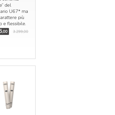
e” del
ario U67* ma
arattere più
e flessibile.
5
,00
3.299,00