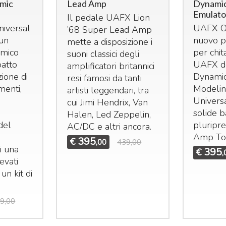
mic
Lead Amp
Dynamic
Emulato
Il pedale
UAFX
Lion
niversal
UAFX
O
’68 Super Lead Amp
un
nuovo p
mette a disposizione i
amico
per chit
suoni classici degli
patto
UAFX
d
amplificatori britannici
zione di
Dynami
resi famosi da tanti
menti,
Modelin
artisti leggendari, tra
Univers
cui Jimi Hendrix, Van
solide b
Halen, Led Zeppelin,
del
pluripr
AC/DC e altri ancora.
Amp To
395
€
,00
439,00
i una
395
€
,
evati
 un kit di
9,00