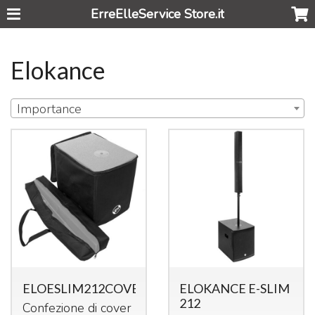
ErreElleService Store.it
Elokance
Importance
ELOESLIM212COVER
ELOKANCE E-SLIM
212
Confezione di cover