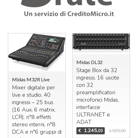
Midas DL32
Stage Box da 32
ingressi, 16 uscite
Midas M32R Live
con 32
Mixer digitale per
preamplificatori
live e studio. 40
microfonici Midas,
ingressi – 25 bus
interfacce
(16 Aux, 6 matrix,
ULTRANET
e
LCR
). n°8 effetti
ADAT
stereo interni, n°8
1.245
€
1.925,00
,00
DCA
e n°6 gruppi di