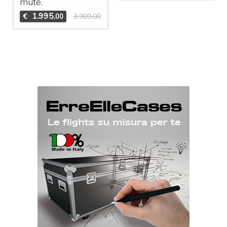
mute.
1.995
€
3.909,00
,00