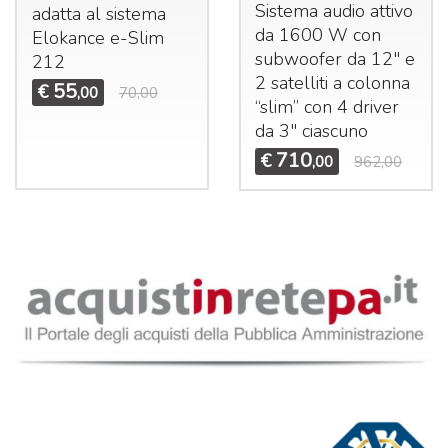
Sistema audio attivo
adatta al sistema
da 1600 W con
Elokance e-Slim
subwoofer da 12" e
212
2 satelliti a colonna
55
€
,00
70,00
“slim” con 4 driver
da 3" ciascuno
710
€
,00
962,00