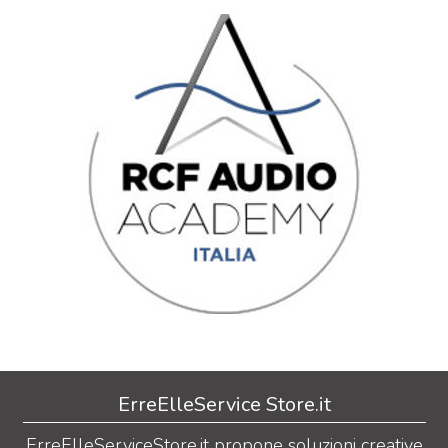
ErreElleService Store.it
ErreElleServiceStore.it propone soluzioni creative