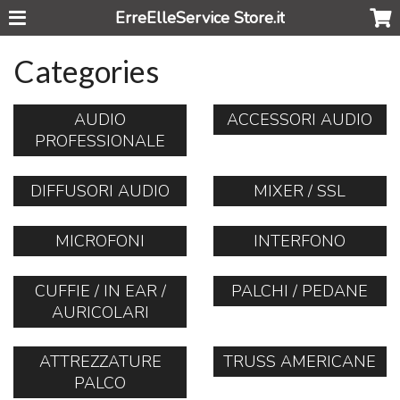
ErreElleService Store.it
Categories
AUDIO
ACCESSORI AUDIO
PROFESSIONALE
DIFFUSORI AUDIO
MIXER / SSL
MICROFONI
INTERFONO
CUFFIE / IN EAR /
PALCHI / PEDANE
AURICOLARI
ATTREZZATURE
TRUSS AMERICANE
PALCO