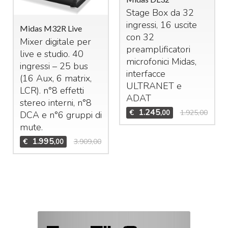
Stage Box da 32
ingressi, 16 uscite
Midas M32R Live
con 32
Mixer digitale per
preamplificatori
live e studio. 40
microfonici Midas,
ingressi – 25 bus
interfacce
(16 Aux, 6 matrix,
ULTRANET
e
LCR
). n°8 effetti
ADAT
stereo interni, n°8
1.245
€
1.925,00
,00
DCA
e n°6 gruppi di
mute.
1.995
€
3.909,00
,00