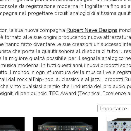
console da registrazione moderna in Inghilterra fino ad ar
mpegna nel progettare circuiti analogici di altissima qual
, con la sua nuova compagnia
Rupert Neve Designs
(fon
 tornato alle sue origini producendo nuova attrezzatura 
he hanno fatto diventare le sue creazioni un successo inte
ista che porta la qualità sonora al di sopra di tutto il re
 la migliore qualità possibile per il segnale analogico ne
usica moderna. In tutti questi anni, i nuovi prodotti sono 
tutto il mondo in ogni sfumatura della musica live e regist
icali dal rock all’hip-hop, al classico e al jazz. I prodotti
he vinto qualsiasi premio che l’industria del pro audio po
signiti di ben quindici
TEC
Award (Technical Eccelence and
Importance