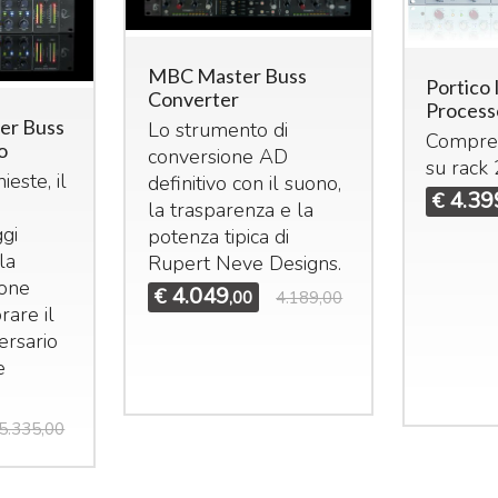
MBC Master Buss
Portico 
Converter
Process
ter Buss
Lo strumento di
Compres
o
conversione AD
su rack
Mi
ieste, il
definitivo con il suono,
4.39
€
Mi
la trasparenza e la
e 
gi
potenza tipica di
25
idas M32R Live / DL32
Midas M32 Live / DL32
la
Rupert Neve Designs.
undle
Bundle
ma
ione
4.049
€
,00
4.189,00
et composto da:
Set composto da:
st
rare il
idas M32R Live Klark
Midas M32 Live Klark
e 
ersario
eknik NCAT5E-50m
Teknik NCAT5E-50m
e
€
idas DL32
Midas DL32
3.855
4.655
€
5.324,00
€
6.925,00
,00
,00
5.335,00