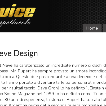
Home
eve Design
t Neve
ha caratterizzato un incredibile numero di dischi d
i passi, Mr. Rupert ha sempre provato un amore incondizi
ttronica. Queste due passioni, unite a una dedizione nel c
i lo hanno portato a diventare la terza persona al mondo
risultati tecnici, Dave Grohl lo ha definito “l’Einstein
dio Sound Magazine nel 1999 lo ha definito come “l’uomo
i 80 anni di esperienza, la storia di Rupert ha toccato tut
dio in Argentina prima della seconda guerra mondiale e a