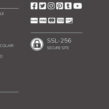
LE
SSL-256
RICOLARI
SECURE SITE
CO