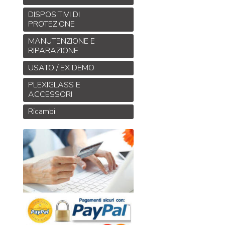
DISPOSITIVI DI
PROTEZIONE
MANUTENZIONE E
RIPARAZIONE
USATO / EX DEMO
PLEXIGLASS E
ACCESSORI
Ricambi