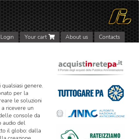
Login
Your cart
About us
Contacts
i qualsiasi genere.
onato per la
reare le soluzioni
 a ricevere un
 delle console da
 audio del
to il globo: dalla
lla creazione