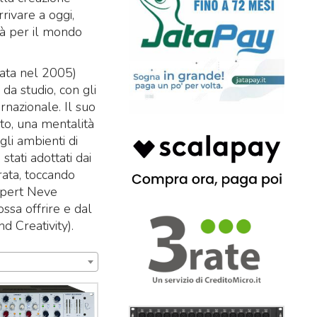
rivare a oggi,
ità per il mondo
data nel 2005)
da studio, con gli
rnazionale. Il suo
sto, una mentalità
gli ambienti di
stati adottati dai
rata, toccando
 Rupert Neve
ssa offrire e dal
 Creativity).