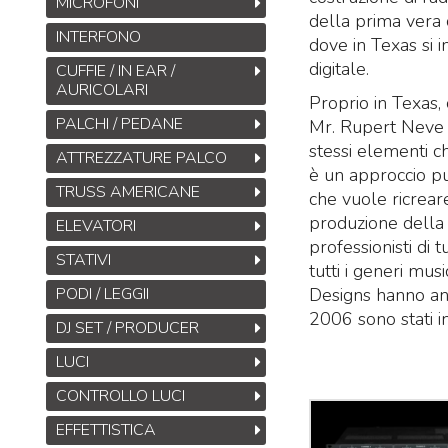
MICROFONI
della prima vera 
INTERFONO
dove in Texas si i
digitale.
CUFFIE / IN EAR /
AURICOLARI
Proprio in Texas
PALCHI / PEDANE
Mr. Rupert Neve è
stessi elementi c
ATTREZZATURE PALCO
è un approccio pur
TRUSS AMERICANE
che vuole ricreare
produzione della m
ELEVATORI
professionisti di 
STATIVI
tutti i generi mus
PODI / LEGGII
Designs hanno anc
2006 sono stati in
DJ SET / PRODUCER
LUCI
CONTROLLO LUCI
EFFETTISTICA