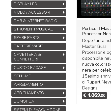
DISPLAY LED
VIDEO / ACCESSORI
DAB & INTERNET RADIO
Midas DL32
Portico II Mas
STRUMENTI MUSICALI
Stage Box da 32
Processor Ner
ingressi, 16 uscite con
SPARE PARTS
Dopo tante rich
32 preamplificatori
Master Buss
BATTERIE VARIE
microfonici Midas,
Processor è og
interfacce
ULTRANET
CAVETTERIA &
M
disponibile nel
e
ADAT
CONNETTORI
B
nuova coloraz
1.245
€
1.925,00
,00
CUSTODIE / CASE
S
nera per celeb
M
15esimo anniv
SCHIUME
T
di Rupert Nev
ARREDAMENTO
M
Designs.
ABBIGLIAMENTO
4.869
€
,00
DOMOTICA
SISTEMI DI EVACUAZIONE