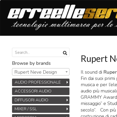
Rupert N
Browse by brands
Il sound di
Ruper
Rupert Neve Design
Fin dai suoi prim
AUDIO PROFESSIONALE
musica e per l’ele
audio più musical
ACCESSORI AUDIO
GRAMMY Award per 
DIFFUSORI AUDIO
missaggio” e Stu
MIXER / SSL
secolo”. Con più d
costruzione di ra