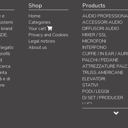
Shop
Products
e e
Home
AUDIO PROFESSIONA
sistemi
Categories
ACCESSORI AUDIO
i brand
Your cart
DIFFUSORI AUDIO
GDE,
Privacy and Cookies
MIXER / SSL
Legal notices
MICROFONI
 legato
About us
INTERFONO
rofili
CUFFIE / IN EAR / AU
nd
PALCHI / PEDANE
icerca
ATTREZZATURE PAL
inta
TRUSS AMERICANE
à e di
ELEVATORI
re.
STATIVI
PODI / LEGGII
DJ SET / PRODUCER
LUCI
CONTROLLO LUCI
EFFETTISTICA
DISPLAY LED