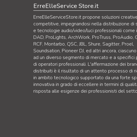
ErreElleService Store.it
ErreElleServiceStore.it propone soluzioni creativ
competitive, impegnandosi nella distribuzione di 
e tecnologie audio/video/luci professionali come 
DAD, ProLights, ArchWork, ProTruss, ProAudio, 
RCF, Montarbo, QSC, JBL, Shure, Sagitter, Proel,
Soundsation, Pioneer DJ, ed altri ancora, ciascuno
ad un diverso segmento di mercato e a specifici p
di operatori professionali. L'affermazione dei bra
distribuiti è il risultato di un attento processo di r
in ambito tecnologico supportato da una forte sp
innovativa in grado di eccellere in termini di qualit
risposta alle esigenze dei professionisti del setto