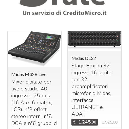
Midas DL32
Stage Box da 32
ingressi, 16 uscite
Midas M32R Live
con 32
Mixer digitale per
preamplificatori
live e studio. 40
microfonici Midas,
ingressi – 25 bus
interfacce
(16 Aux, 6 matrix,
ULTRANET
e
LCR
). n°8 effetti
ADAT
stereo interni, n°8
1.245
€
1.925,00
,00
DCA
e n°6 gruppi di