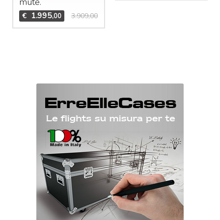
mute.
1.995
€
3.909,00
,00