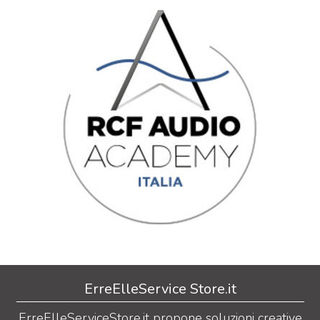
ErreElleService Store.it
ErreElleServiceStore.it propone soluzioni creative