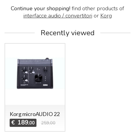
Continue your shopping!
find other products of
interfacce audio / convertitori
or
Korg
Recently viewed
Korg microAUDIO 22
189
€
,00
259,00