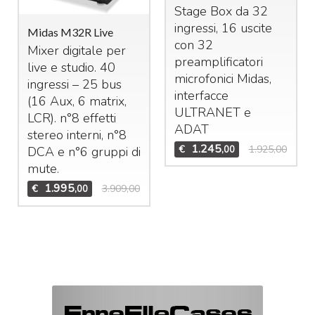
Stage Box da 32
ingressi, 16 uscite
Midas M32R Live
con 32
Mixer digitale per
preamplificatori
live e studio. 40
microfonici Midas,
ingressi – 25 bus
interfacce
(16 Aux, 6 matrix,
ULTRANET
e
LCR
). n°8 effetti
ADAT
stereo interni, n°8
1.245
€
1.925,00
,00
DCA
e n°6 gruppi di
mute.
1.995
€
3.909,00
,00