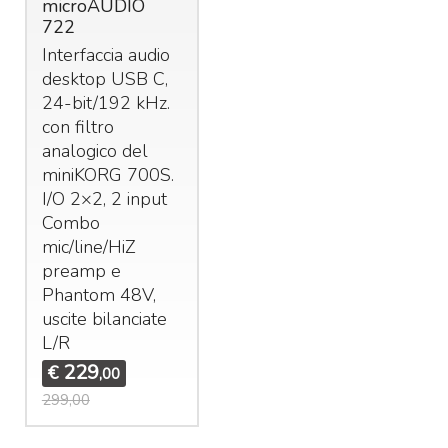
microAUDIO
722
Interfaccia audio
desktop
USB
C,
24-bit/192 kHz.
con filtro
analogico del
miniKORG 700S.
I/O 2×2, 2 input
Combo
mic/line/HiZ
preamp e
Phantom 48V,
uscite bilanciate
L/R
229
€
,00
299,00