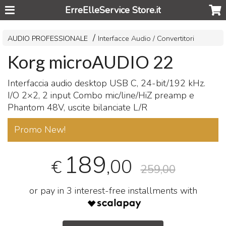
ErreElleService Store.it
AUDIO PROFESSIONALE
Interfacce Audio / Convertitori
Korg microAUDIO 22
Interfaccia audio desktop
USB
C, 24-bit/192 kHz.
I/O 2×2, 2 input Combo mic/line/HiZ preamp e
Phantom 48V, uscite bilanciate L/R
Promo New!
189
,00
€
259,00
or pay in 3 interest-free installments with