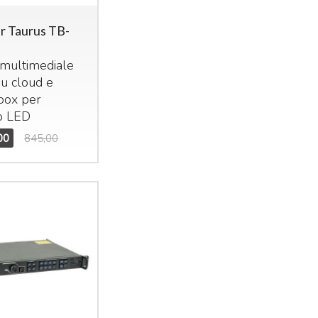
r Taurus TB-
 multimediale
su cloud e
box per
o
LED
00
845,00