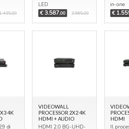
LED
in-one
3.587
1.55
€
€
1.435,00
,00
3.985,00
VIDEOWALL
VIDEO
X3 4K
PROCESSOR 2X2 4K
PROCES
O
HDMI + AUDIO
HDMI
9 di
HDMI
2.0 BG-
UHD
-
Il proc