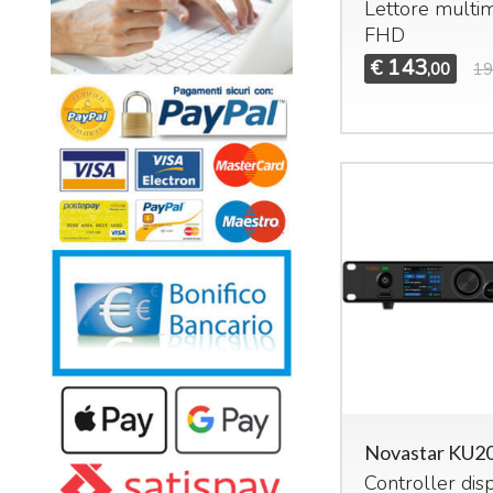
Lettore multi
FHD
143
€
,00
19
Novastar KU2
Controller dis