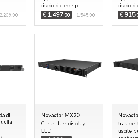
riunioni come pr
riunioni
1.497
915
€
€
2.209,00
,00
1.545,00
,
Mi
Mi
e 
25
idas M32R Live / DL32
Midas M32 Live / DL32
undle
Bundle
ma
et composto da:
Set composto da:
st
idas M32R Live Klark
Midas M32 Live Klark
e 
eknik NCAT5E-50m
Teknik NCAT5E-50m
€
idas DL32
Midas DL32
a di
Novastar MX20
Novast
3.855
4.655
€
5.324,00
€
6.925,00
,00
,00
 della
Controller display
trasmett
LED
uscite p
a