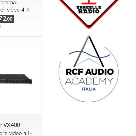
gamma
ler video 4 K
72
,00
0
ar VX400
ore video all-