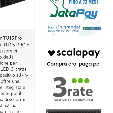
r TU15 Pro
ar TU15
PRO
è
essore di
o della
zione per
i
LED
. Si tratta
positivo all-in-
 offre una
e integrata e
ente per il
io di schermi
stinati ad
ioni in sale