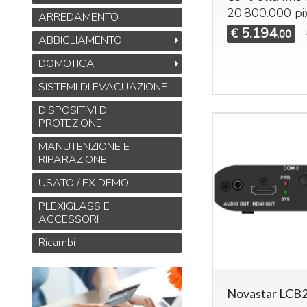
20.800.000 pi
ARREDAMENTO
5.194
€
,00
ABBIGLIAMENTO
DOMOTICA
SISTEMI DI EVACUAZIONE
DISPOSITIVI DI
PROTEZIONE
MANUTENZIONE E
RIPARAZIONE
USATO / EX DEMO
PLEXIGLASS E
ACCESSORI
Ricambi
Novastar LCB