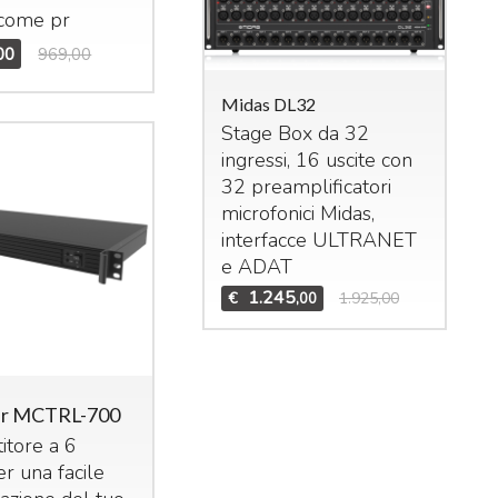
 come pr
00
969,00
Midas DL32
Stage Box da 32
ingressi, 16 uscite con
das M32R Live
32 preamplificatori
xer digitale per live
microfonici Midas,
studio. 40 ingressi –
interfacce
ULTRANET
 bus (16 Aux, 6
Mid
e
ADAT
Bun
trix,
LCR
). n°8 effetti
1.245
€
1.925,00
,00
Set
ereo interni, n°8
DCA
Mid
n°6 gruppi di mute.
Te
1.995
3.909,00
,00
Mid
ar MCTRL-700
€
itore a 6
er una facile