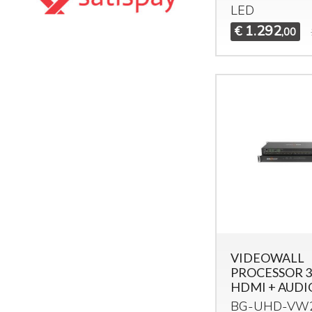
LED
1.292
€
,00
VIDEOWALL
PROCESSOR 3
HDMI + AUDI
BG-
UHD
-VW2