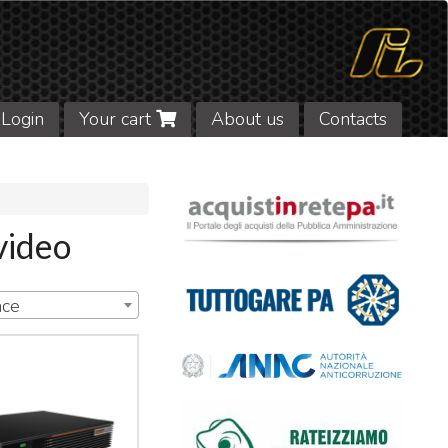
Login
Your cart
About us
Contacts
video
nce