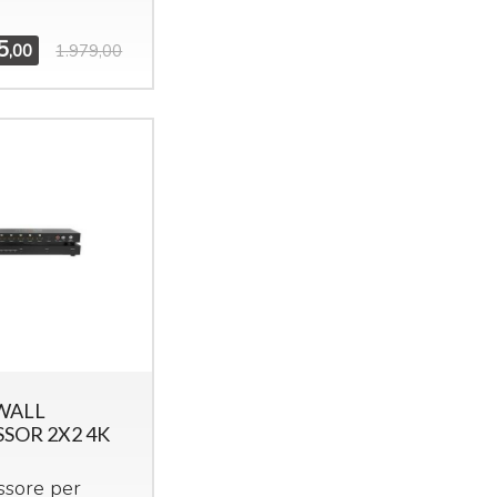
5
,00
1.979,00
WALL
SOR 2X2 4K
essore per