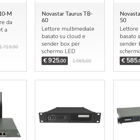
10-M
Novastar Taurus TB-
Novasta
60
50
re da
Lettore multimediale
Lettore
t a
basato su cloud e
basato 
sender box per
sender 
1.719,00
schermo
LED
scherm
925
585
€
€
,00
1.065,00
,