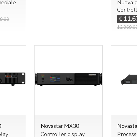
mediale
Nuova 
Control
11.6
€
9,00
12.969,0
0
Novastar MX30
Novast
play
Controller display
Process