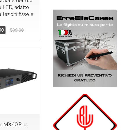
azione del tuo
o
LED
, adatto
allazioni fisse e
00
599,00
r MX40 Pro