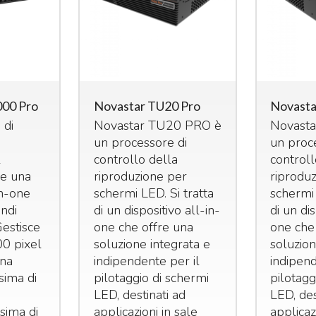
000 Pro
Novastar TU20 Pro
Novasta
 di
Novastar TU20
PRO
è
Novast
un processore di
un proc
l
controllo della
controll
e una
riproduzione per
riprodu
in-one
schermi
LED
. Si tratta
scherm
andi
di un dispositivo all-in-
di un dis
Gestisce
one che offre una
one che
00 pixel
soluzione integrata e
soluzion
una
indipendente per il
indipend
sima di
pilotaggio di schermi
pilotagg
e
LED
, destinati ad
LED
, de
sima di
applicazioni in sale
applicaz