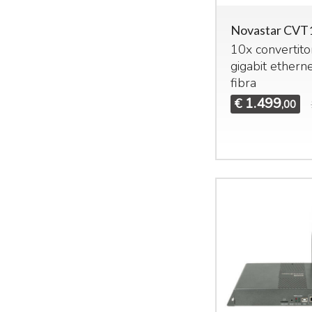
Novastar CVT
10x convertito
gigabit etherne
fibra
1.499
€
,00