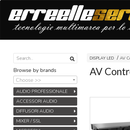
DISPLAY LED
AV Co
AV Contro
Browse by brands
Choose >>
AUDIO PROFESSIONALE
ACCESSORI AUDIO
DIFFUSORI AUDIO
MIXER / SSL