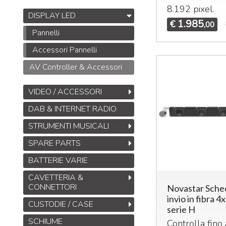
8.192 pixel.
DISPLAY LED
1.985
€
,00
Pannelli
Midas DL32
Accessori Pannelli
Stage Box da 32
AV Controller & Accessori
ingressi, 16 uscite con
32 preamplificatori
VIDEO / ACCESSORI
microfonici Midas,
interfacce
ULTRANET
DAB & INTERNET RADIO
M
e
ADAT
STRUMENTI MUSICALI
B
1.245
€
1.925,00
,00
S
SPARE PARTS
M
BATTERIE VARIE
T
M
CAVETTERIA &
CONNETTORI
Novastar Sched
invio in fibra 4x
CUSTODIE / CASE
serie H
SCHIUME
Controlla fino 