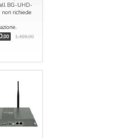
all BG-
UHD
-
non richiede
a
azione.
0
,00
1.499,00