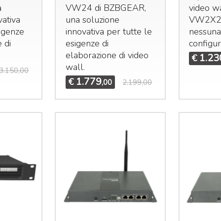
a
VW24 di
BZBGEAR
,
video w
vativa
una soluzione
VW2X2 
sigenze
innovativa per tutte le
nessun
 di
esigenze di
configur
elaborazione di video
1.23
€
wall.
3.150,00
1.779
€
,00
2.199,00