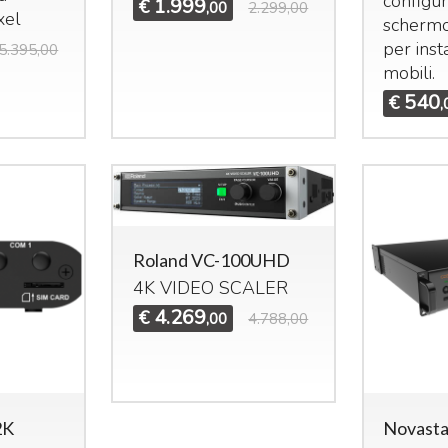
configur
1.999
€
,00
2.299,00
xel
scherm
per inst
5.395,00
mobili.
540
€
,
Roland VC-100UHD
4K
VIDEO
SCALER
4.269
€
,00
4.788,00
2K
Novasta