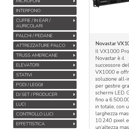
MICROFONI
INTERFONO
CUFFIE / IN EAR /
AURICOLARI
PALCHI / PEDANE
Novastar VX1
ATTREZZATURE PALCO
Il VX1000 Pro
TRUSS AMERICANE
Novastar è il
successore de
ELEVATORI
VX1000 e offr
STATIVI
soluzione all-
PODI / LEGGII
per gestire gr
schermi
LED
. 
DJ SET / PRODUCER
fino a 6.500.0
LUCI
in totale, con 
larghezza mas
CONTROLLO LUCI
10.240 pixel 
EFFETTISTICA
un’altezza mas