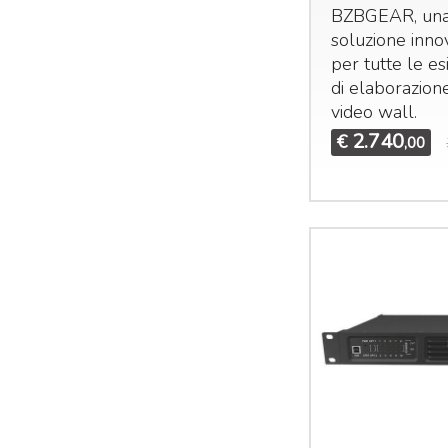
BZBGEAR
, un
soluzione inno
per tutte le e
di elaborazione
video wall.
2.740
€
,00