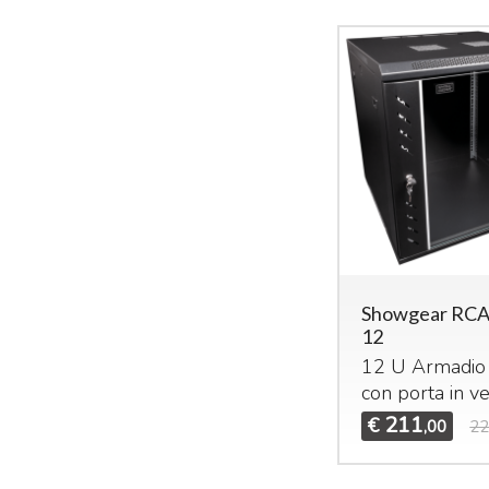
Showgear RC
12
12 U Armadio 
con porta in v
211
€
,00
22