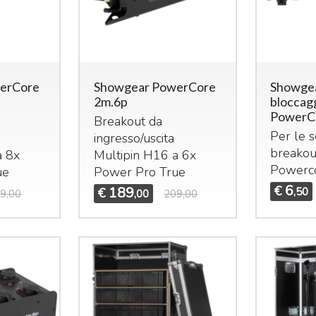
erCore
Showgear PowerCore
Showgea
2m.6p
bloccag
PowerC
Breakout da
Per le s
ingresso/uscita
breakout
a 8x
Multipin H16 a 6x
Powerc
ue
Power Pro True
6
€
189
€
,50
9,00
,00
209,00