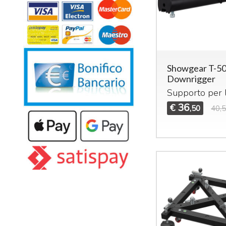
Showgear T-5
Downrigger
Supporto per l
36
€
,50
40,