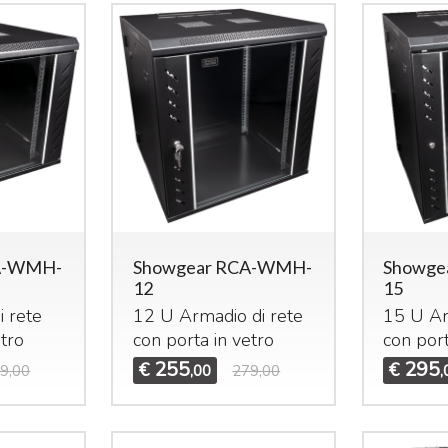
A-WMH-
Showgear RCA-WMH-
Showge
12
15
i rete
12 U Armadio di rete
15 U Ar
etro
con porta in vetro
con port
255
295
€
€
9,00
,00
279,00
,