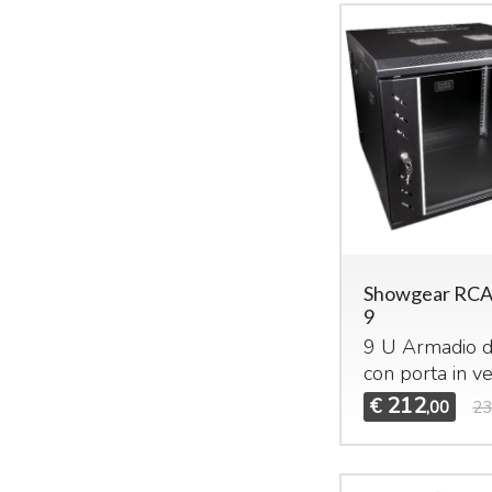
Showgear RC
9
9 U Armadio d
con porta in v
212
€
,00
23