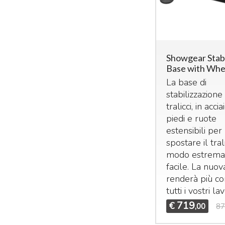
Showgear Stabi
Base with Whe
La base di
stabilizzazione
tralicci, in accia
piedi e ruote
estensibili per
spostare il tral
modo estrem
facile. La nuo
renderà più c
tutti i vostri lav
719
€
,00
87