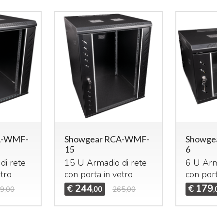
A-WMF-
Showgear RCA-WMF-
Showge
15
6
di rete
15 U Armadio di rete
6 U Arm
etro
con porta in vetro
con port
244
179
€
€
9,00
,00
265,00
,