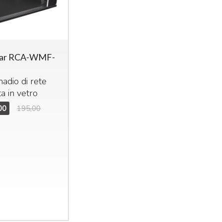
ar RCA-WMF-
adio di rete
a in vetro
00
195,00