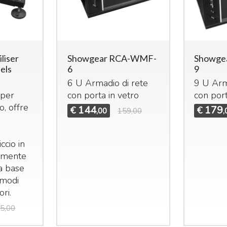
liser
Showgear RCA-WMF-
Showge
els
6
9
6 U Armadio di rete
9 U Arm
 per
con porta in vetro
con port
io, offre
144
179
€
€
,00
159,00
,
iccio in
amente
va base
omodi
ori.
5,00