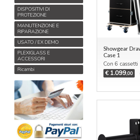
DISPOSITIVI DI
PROTEZIONE
MANUTENZIONE E
RIPARAZIONE
USATO / EX DEMO
Showgear Dra
PLEXIGLASS E
Case 1
ACCESSORI
Con 6 cassetti
Ricambi
1.099
€
,00