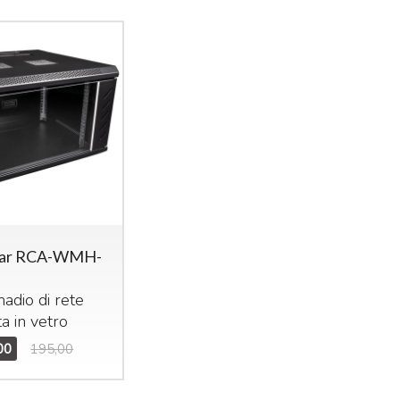
ar RCA-WMH-
adio di rete
a in vetro
00
195,00