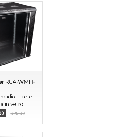
ar RCA-WMH-
madio di rete
a in vetro
00
329,00