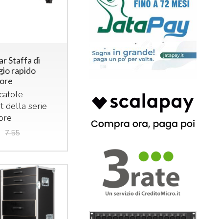
r Staffa di
gio rapido
ore
catole
 della serie
ore
7,55