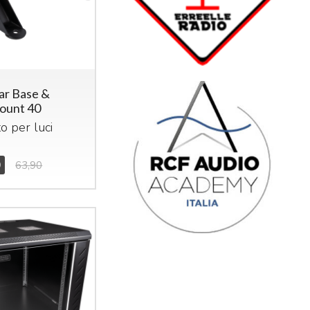
r Base &
ount 40
o per luci
0
0
63,90