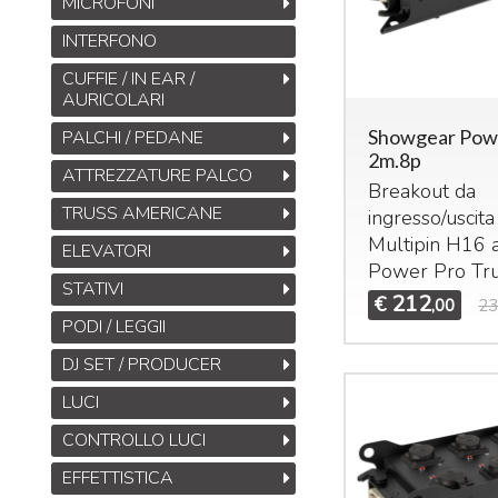
MICROFONI
INTERFONO
CUFFIE / IN EAR /
AURICOLARI
Showgear Pow
PALCHI / PEDANE
2m.8p
ATTREZZATURE PALCO
Breakout da
TRUSS AMERICANE
ingresso/uscita
Multipin H16 
ELEVATORI
Power Pro Tr
STATIVI
212
€
,00
23
PODI / LEGGII
DJ SET / PRODUCER
LUCI
CONTROLLO LUCI
EFFETTISTICA