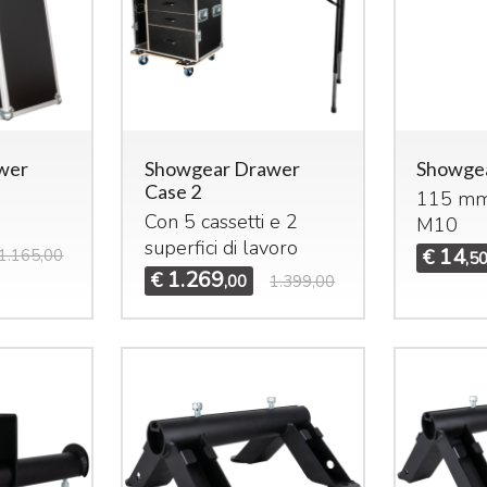
wer
Showgear Drawer
Showgea
Case 2
115 mm
Con 5 cassetti e 2
M10
superfici di lavoro
14
1.165,00
€
,5
1.269
€
,00
1.399,00