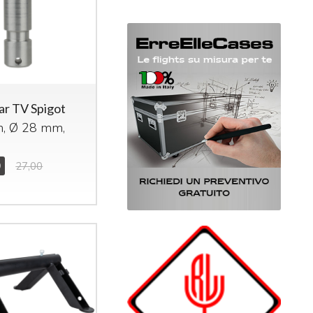
r TV Spigot
, Ø 28 mm,
0
27,00