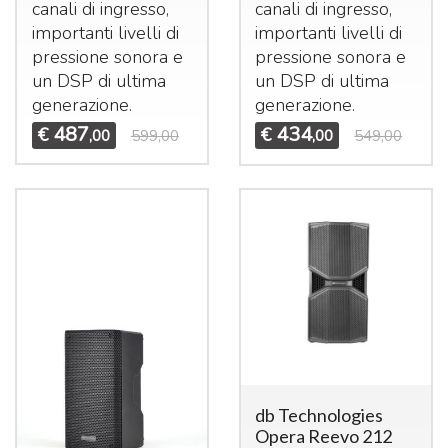
canali di ingresso,
canali di ingresso,
importanti livelli di
importanti livelli di
pressione sonora e
pressione sonora e
un
DSP
di ultima
un
DSP
di ultima
generazione.
generazione.
487
434
€
€
,00
599,00
,00
549,00
db Technologies
Opera Reevo 212