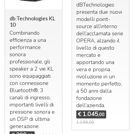
dBTechnologies
presenta due nuovi
db Technologies KL
modelli point-
10
source all’interno
Combinando
dell’acclamata serie
efficienza a una
OPERA
, alzando il
performance
livello di questo
sonora
mercato e
professionale, gli
apportando una
speaker a 2 vie KL
vera e propria
sono equipaggiati
rivoluzione in un
con connessione
momento perfetto,
Bluetooth®, 3
a 50 anni dalla
canali di ingresso,
fondazione
importanti livelli di
dell’azienda.
pressione sonora e
1.045
€
,00
un
DSP
di ultima
1.199,00
generazione.