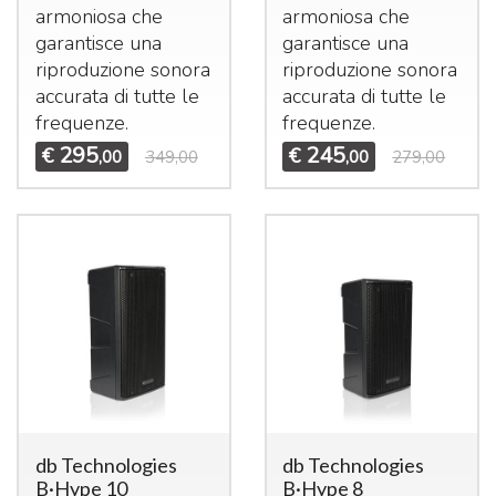
armoniosa che
armoniosa che
garantisce una
garantisce una
riproduzione sonora
riproduzione sonora
accurata di tutte le
accurata di tutte le
frequenze.
frequenze.
295
245
€
€
,00
349,00
,00
279,00
db Technologies
db Technologies
B·Hype 10
B·Hype 8