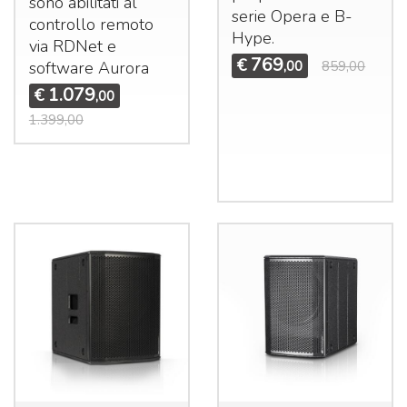
sono abilitati al
serie Opera e B-
controllo remoto
Hype.
via RDNet e
769
€
software Aurora
,00
859,00
1.079
€
,00
1.399,00