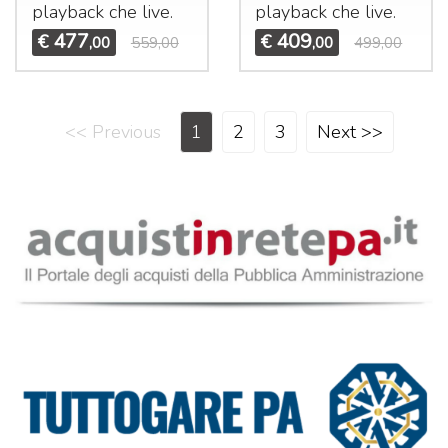
playback che live.
playback che live.
477
409
€
€
,00
559,00
,00
499,00
<< Previous
1
2
3
Next >>