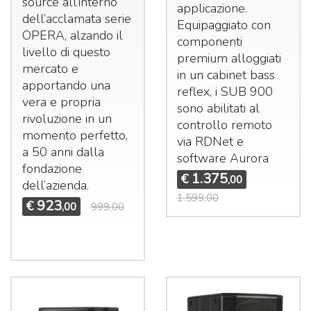
source all’interno
applicazione.
dell’acclamata serie
Equipaggiato con
OPERA
, alzando il
componenti
livello di questo
premium alloggiati
mercato e
in un cabinet bass
apportando una
reflex, i
SUB
900
vera e propria
sono abilitati al
rivoluzione in un
controllo remoto
momento perfetto,
via RDNet e
a 50 anni dalla
software Aurora
fondazione
1.375
€
,00
dell’azienda.
1.599,00
923
€
,00
999,00