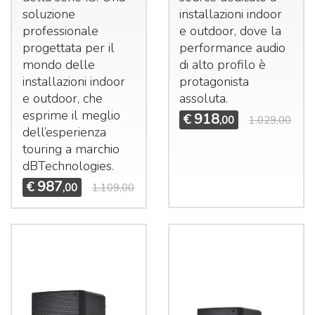
soluzione
installazioni indoor
professionale
e outdoor, dove la
progettata per il
performance audio
mondo delle
di alto profilo è
installazioni indoor
protagonista
e outdoor, che
assoluta.
esprime il meglio
918
€
,00
1.029,00
dell’esperienza
touring a marchio
dBTechnologies.
987
€
,00
1.109,00