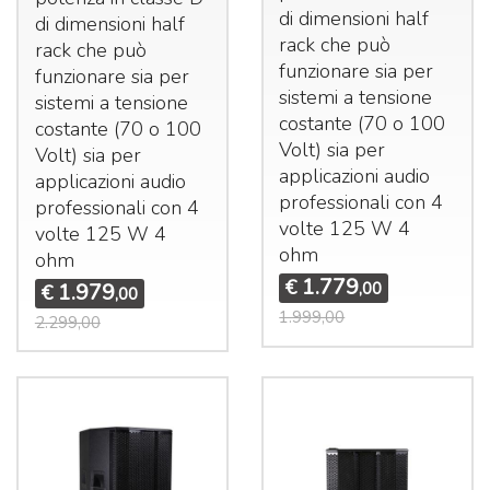
di dimensioni half
di dimensioni half
rack che può
rack che può
funzionare sia per
funzionare sia per
sistemi a tensione
sistemi a tensione
costante (70 o 100
costante (70 o 100
Volt) sia per
Volt) sia per
applicazioni audio
applicazioni audio
professionali con 4
professionali con 4
volte 125 W 4
volte 125 W 4
ohm
ohm
1.779
€
1.979
,00
€
,00
1.999,00
2.299,00