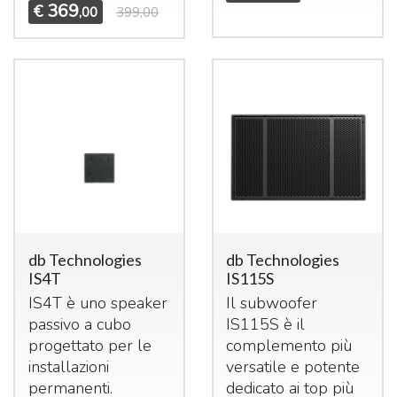
369
€
,00
399,00
db Technologies
db Technologies
IS4T
IS115S
IS4T è uno speaker
Il subwoofer
passivo a cubo
IS115S è il
progettato per le
complemento più
installazioni
versatile e potente
permanenti.
dedicato ai top più