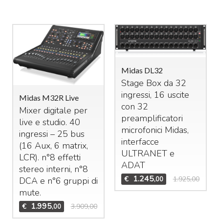
Midas DL32
Stage Box da 32
ingressi, 16 uscite
Midas M32R Live
con 32
Mixer digitale per
preamplificatori
live e studio. 40
microfonici Midas,
ingressi – 25 bus
interfacce
(16 Aux, 6 matrix,
ULTRANET
e
LCR
). n°8 effetti
ADAT
stereo interni, n°8
1.245
€
1.925,00
,00
DCA
e n°6 gruppi di
mute.
1.995
€
3.909,00
,00