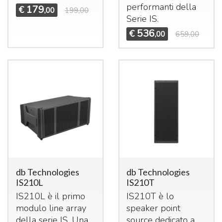
performanti della
179
€
,00
199,00
Serie IS.
536
€
,00
659,00
db Technologies
db Technologies
IS210L
IS210T
IS210L è il primo
IS210T è lo
modulo line array
speaker point
della serie IS. Una
source dedicato a