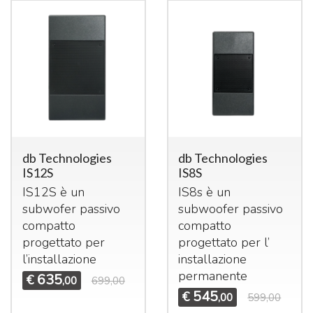
db Technologies
db Technologies
IS12S
IS8S
IS12S è un
IS8s è un
subwofer passivo
subwoofer passivo
compatto
compatto
progettato per
progettato per l’
l’installazione
installazione
permanente
635
€
,00
699,00
545
€
,00
599,00