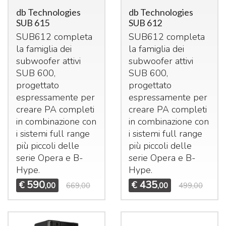
db Technologies
db Technologies
SUB 615
SUB 612
SUB612 completa
SUB612 completa
la famiglia dei
la famiglia dei
subwoofer attivi
subwoofer attivi
SUB
600,
SUB
600,
progettato
progettato
espressamente per
espressamente per
creare PA completi
creare PA completi
in combinazione con
in combinazione con
i sistemi full range
i sistemi full range
più piccoli delle
più piccoli delle
serie Opera e B-
serie Opera e B-
Hype.
Hype.
590
435
€
€
,00
669,00
,00
499,00