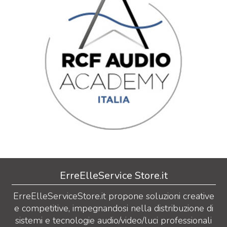
ErreElleService Store.it
ErreElleServiceStore.it propone soluzioni creative
e competitive, impegnandosi nella distribuzione di
sistemi e tecnologie audio/video/luci professionali