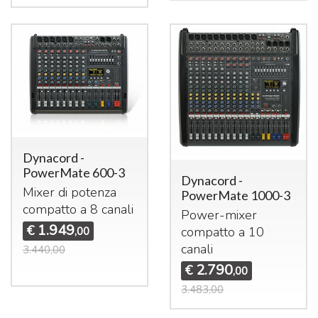
Dynacord -
PowerMate 600-3
Dynacord -
Mixer di potenza
PowerMate 1000-3
compatto a 8 canali
Power-mixer
1.949
€
compatto a 10
,00
canali
3.440,00
2.790
€
,00
3.483,00