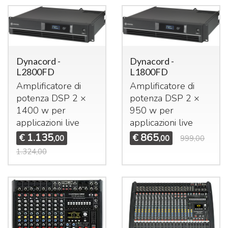
Dynacord -
Dynacord -
L2800FD
L1800FD
Amplificatore di
Amplificatore di
potenza
DSP
2 ×
potenza
DSP
2 ×
1400 w per
950 w per
applicazioni live
applicazioni live
1.135
865
€
€
,00
,00
999,00
1.324,00