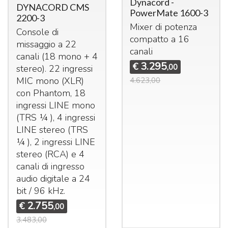
Dynacord -
DYNACORD CMS
PowerMate 1600-3
2200-3
Mixer di potenza
Console di
compatto a 16
missaggio a 22
canali
canali (18 mono + 4
3.295
€
,00
stereo). 22 ingressi
MIC
mono (
XLR
)
4.623,00
con Phantom, 18
ingressi
LINE
mono
(
TRS
¼ ), 4 ingressi
LINE
stereo (
TRS
¼ ), 2 ingressi
LINE
stereo (
RCA
) e 4
canali di ingresso
audio digitale a 24
bit / 96 kHz.
2.755
€
,00
3.483,00