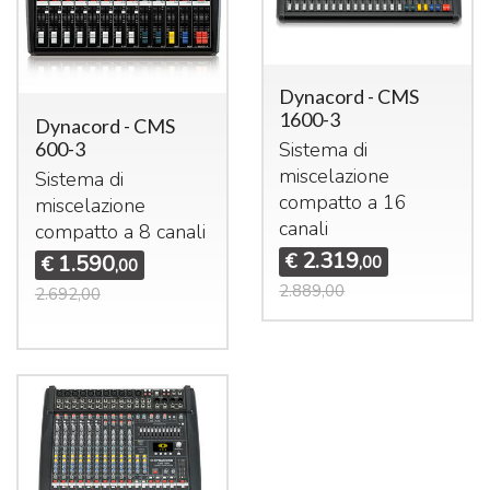
Dynacord - CMS
1600-3
Dynacord - CMS
600-3
Sistema di
miscelazione
Sistema di
compatto a 16
miscelazione
canali
compatto a 8 canali
2.319
€
1.590
€
,00
,00
2.889,00
2.692,00