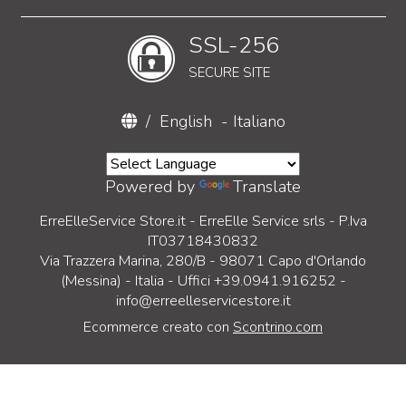
SSL-256
SECURE SITE
/
English
-
Italiano
Powered by
Translate
ErreElleService Store.it - ErreElle Service srls - P.Iva
IT03718430832
Via Trazzera Marina, 280/B - 98071 Capo d'Orlando
(Messina) - Italia - Uffici +39.0941.916252 -
info@erreelleservicestore.it
Ecommerce creato con
Scontrino.com