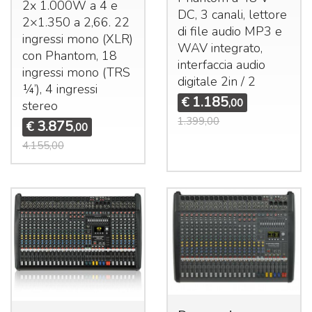
2x 1.000W a 4 e
DC, 3 canali, lettore
2×1.350 a 2,66. 22
di file audio MP3 e
ingressi mono (
XLR
)
WAV
integrato,
con Phantom, 18
interfaccia audio
ingressi mono (
TRS
digitale 2in / 2
¼’), 4 ingressi
1.185
€
,00
stereo
1.399,00
3.875
€
,00
4.155,00