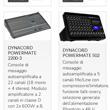
DYNACORD
DYNACORD
POWERMATE
POWERMATE 502
2200-3
Console di
Console di
missaggio
missaggio
autoamplificata a 5
autoamplificata a
canali Mic/Line con
22 canali (18 mono
compressore/limitatore,
+ 4 stereo). Modulo
funzione talk-overy,
amplificatore a 2
selezione generale
canali in classe D
dell’alimentazione
con 2x 600W a 8,
Phantom a 48 V