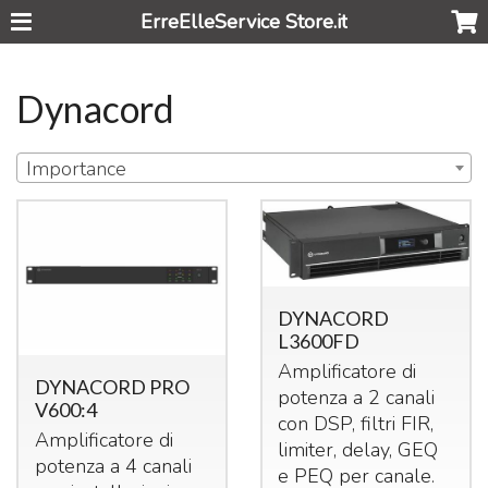
ErreElleService Store.it
Dynacord
Importance
DYNACORD
L3600FD
Amplificatore di
DYNACORD PRO
potenza a 2 canali
V600:4
con
DSP
, filtri
FIR
,
Amplificatore di
limiter, delay,
GEQ
potenza a 4 canali
e
PEQ
per canale.