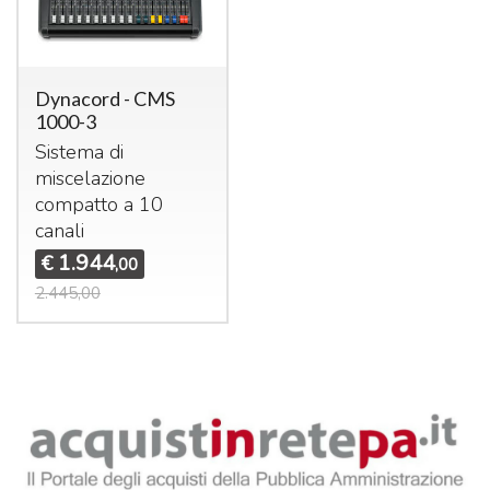
Dynacord - CMS
1000-3
Sistema di
miscelazione
compatto a 10
canali
1.944
€
,00
2.445,00