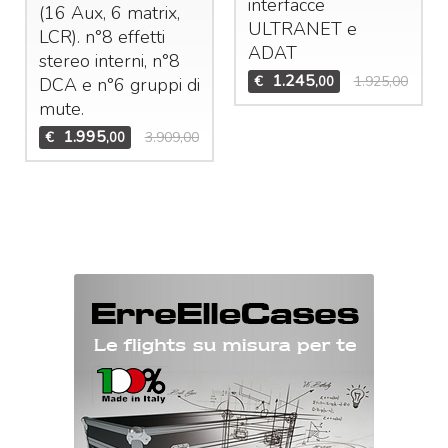
interfacce
(16 Aux, 6 matrix,
ULTRANET
e
LCR
). n°8 effetti
ADAT
stereo interni, n°8
1.245
€
1.925,00
,00
DCA
e n°6 gruppi di
mute.
1.995
€
3.909,00
,00