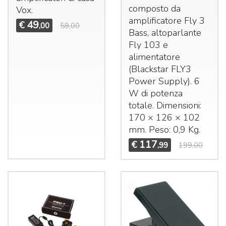
composto da
Vox.
amplificatore Fly 3
49
€
,00
59,00
Bass, altoparlante
Fly 103 e
alimentatore
(Blackstar FLY3
Power Supply). 6
W di potenza
totale. Dimensioni:
170 × 126 × 102
mm. Peso: 0,9 Kg.
117
€
,99
199,00