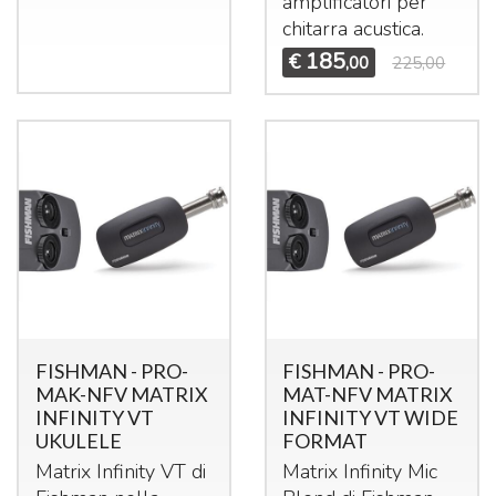
amplificatori per
chitarra acustica.
185
€
,00
225,00
FISHMAN - PRO-
FISHMAN - PRO-
MAK-NFV MATRIX
MAT-NFV MATRIX
INFINITY VT
INFINITY VT WIDE
UKULELE
FORMAT
Matrix Infinity VT di
Matrix Infinity Mic