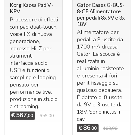
Korg Kaoss Pad V -
Gator Cases G-BUS-
KPV
8-CE Alimentatore
per pedali 8x 9V e 3x
Processore di effetti
18V
con pad dual-touch,
Alimentatore per
Voice FX di nuova
pedali a 8 uscite da
generazione,
1700 mA di casa
ingresso Hi-Z per
Gator. La scocca è
strumenti,
realizzata in
interfaccia audio
alluminio resistente
USB
e funzioni di
e presenta 4 fori
sampling e looping,
per il fissaggio su
pensato per
qualsiasi pedaliera.
performance live,
È dotato di 8 uscite
produzione in studio
da 9V e 3 uscite da
e streaming.
18V. Sono inclusi i
567
€
,00
659,00
cavi.
86
€
,00
109,00