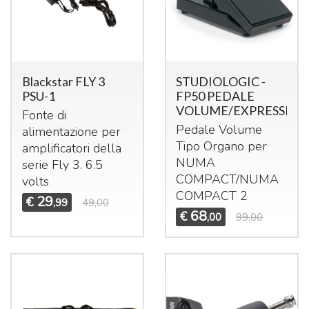
Blackstar FLY 3
STUDIOLOGIC -
PSU-1
FP50 PEDALE
VOLUME/EXPRESSION
Fonte di
Pedale Volume
alimentazione per
Tipo Organo per
amplificatori della
NUMA
serie Fly 3. 6.5
COMPACT
/
NUMA
volts
COMPACT
2
29
€
,99
49,00
68
€
,00
99,00