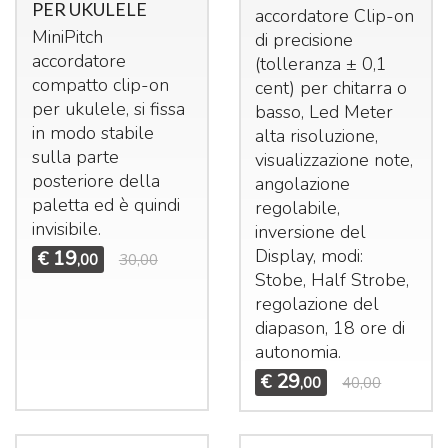
PER UKULELE
accordatore Clip-on
MiniPitch
di precisione
accordatore
(tolleranza ± 0,1
compatto clip-on
cent) per chitarra o
per ukulele, si fissa
basso, Led Meter
in modo stabile
alta risoluzione,
sulla parte
visualizzazione note,
posteriore della
angolazione
paletta ed è quindi
regolabile,
invisibile.
inversione del
Display, modi:
19
€
,00
30,00
Stobe, Half Strobe,
regolazione del
diapason, 18 ore di
autonomia.
29
€
,00
40,00