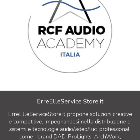
ErreElleService Store.it
ErreElleServiceStore.it propone soluzioni creative
e competitive, impegnandosi nella distribuzione di
sistemi e tecnologie audio/video/luci professionali
come i brand DAD, ProLights, ArchWork,