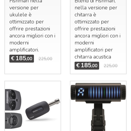
Fishman nella
Blend di Fishman,
versione per
nella versione per
ukulele è
chitarra è
ottimizzato per
ottimizzato per
offrire prestazioni
offrire prestazioni
ancora migliori con i
ancora migliori con i
moderni
moderni
amplificatori.
amplificatori per
chitarra acustica
185
€
,00
225,00
185
€
,00
225,00