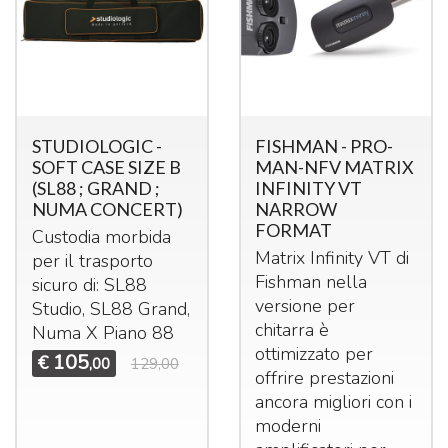
STUDIOLOGIC -
FISHMAN - PRO-
SOFT CASE SIZE B
MAN-NFV MATRIX
(SL88 ; GRAND ;
INFINITY VT
NUMA CONCERT)
NARROW
FORMAT
Custodia morbida
Matrix Infinity VT di
per il trasporto
Fishman nella
sicuro di: SL88
versione per
Studio, SL88 Grand,
chitarra è
Numa X Piano 88
ottimizzato per
105
€
,00
129,00
offrire prestazioni
ancora migliori con i
moderni