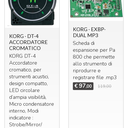
KORG - EXBP-
DUAL MP3
KORG - DT-4
ACCORDATORE
Scheda di
CROMATICO
espansione per Pa
KORG
DT-4
800 che permette
Accordatore
allo strumento di
cromatico, per
riprodurre e
strumenti acustici,
registrare file .mp3
design compatto,
97
€
,00
119,00
LED
circolare
d’ampia visibilità,
Micro condensatore
interno, Modi
indicatore :
Strobe/Mirror/