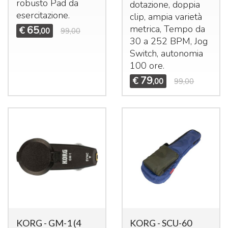
robusto Pad da
dotazione, doppia
esercitazione.
clip, ampia varietà
metrica, Tempo da
65
€
,00
99,00
30 a 252
BPM
, Jog
Switch, autonomia
100 ore.
79
€
,00
99,00
KORG - GM-1 (4
KORG - SCU-60