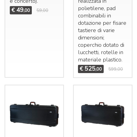
e concerto).
realizzata in
polietilene, pad
49
€
,00
59,00
combinabili in
dotazione per fisare
tastiere di varie
dimensioni;
coperchio dotato di
lucchetti, rotelle in
materiale plastico.
525
€
,00
599,00