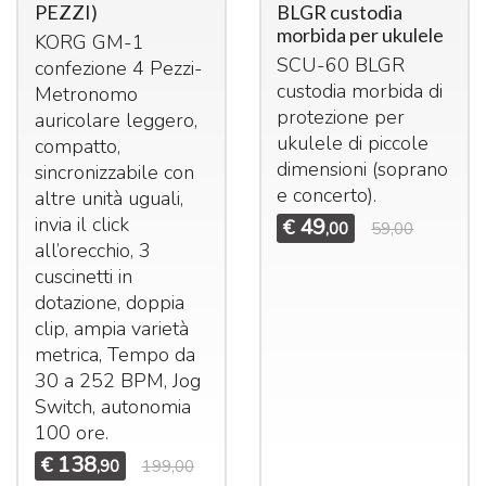
PEZZI)
BLGR custodia
morbida per ukulele
KORG
GM-1
SCU
-60
BLGR
confezione 4 Pezzi-
custodia morbida di
Metronomo
protezione per
auricolare leggero,
ukulele di piccole
compatto,
dimensioni (soprano
sincronizzabile con
e concerto).
altre unità uguali,
invia il click
49
€
,00
59,00
all’orecchio, 3
cuscinetti in
dotazione, doppia
clip, ampia varietà
metrica, Tempo da
30 a 252
BPM
, Jog
Switch, autonomia
100 ore.
138
€
,90
199,00