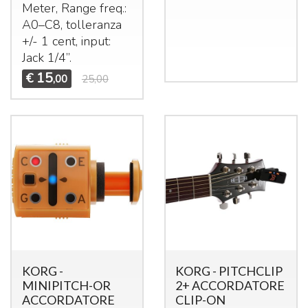
Meter, Range freq.:
A0–C8, tolleranza
+/- 1 cent, input:
Jack 1/4’’.
15
€
,00
25,00
KORG -
KORG - PITCHCLIP
MINIPITCH-OR
2+ ACCORDATORE
ACCORDATORE
CLIP-ON