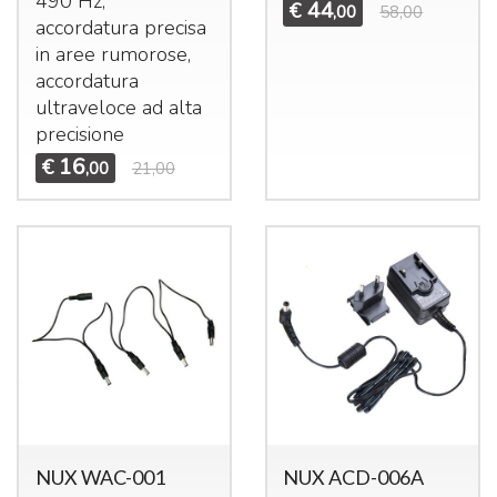
490 Hz,
44
€
,00
58,00
accordatura precisa
in aree rumorose,
accordatura
ultraveloce ad alta
precisione
16
€
,00
21,00
NUX WAC-001
NUX ACD-006A