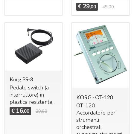
29
€
,00
49,00
Korg PS-3
Pedale switch (a
interruttore) in
KORG - OT-120
plastica resistente.
OT-120
16
€
,00
29,00
Accordatore per
strumenti
orchestrali,