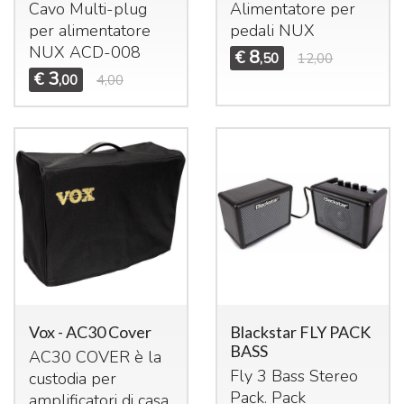
Cavo Multi-plug
Alimentatore per
per alimentatore
pedali
NUX
NUX
ACD
-008
8
€
,50
12,00
3
€
,00
4,00
Vox - AC30 Cover
Blackstar FLY PACK
BASS
AC30
COVER
è la
Fly 3 Bass Stereo
custodia per
Pack. Pack
amplificatori di casa