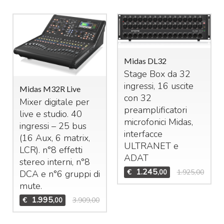
Midas DL32
Stage Box da 32
ingressi, 16 uscite
Midas M32R Live
con 32
Mixer digitale per
preamplificatori
live e studio. 40
microfonici Midas,
ingressi – 25 bus
interfacce
(16 Aux, 6 matrix,
ULTRANET
e
LCR
). n°8 effetti
ADAT
stereo interni, n°8
1.245
€
1.925,00
,00
DCA
e n°6 gruppi di
mute.
1.995
€
3.909,00
,00