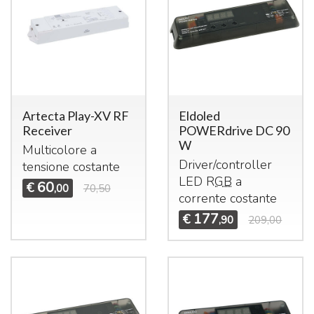
Artecta Play-XV RF
Eldoled
Receiver
POWERdrive DC 90
W
Multicolore a
Driver/controller
tensione costante
LED
RGB
a
60
€
,00
70,50
corrente costante
177
€
,90
209,00