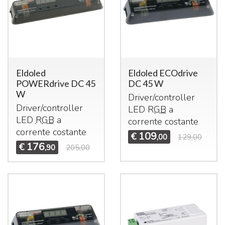
Eldoled
Eldoled ECOdrive
POWERdrive DC 45
DC 45 W
W
Driver/controller
Driver/controller
LED
RGB
a
LED
RGB
a
corrente costante
corrente costante
109
€
,00
129,00
176
€
,90
205,00