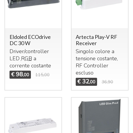
Eldoled ECOdrive
Artecta Play-V RF
DC 30 W
Receiver
Driver/controller
Singolo colore a
LED
RGB
a
tensione costante,
corrente costante
RF Controller
escluso
98
€
,00
115,00
32
€
,00
36,90