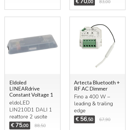
70
€
,00
83,00
Eldoled
Artecta Bluetooth +
LINEARdrive
RF AC Dimmer
Constant Voltage 1
Fino a 400 W –
eldoLED
leading & trailing
LIN210D1
DALI
1
edge
reattore 2 uscite
56
€
,50
67,90
75
€
,00
88,50