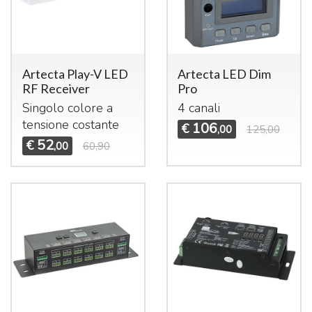
Artecta Play-V LED
Artecta LED Dim
RF Receiver
Pro
Singolo colore a
4 canali
tensione costante
106
€
,00
125,00
52
€
,00
60,90