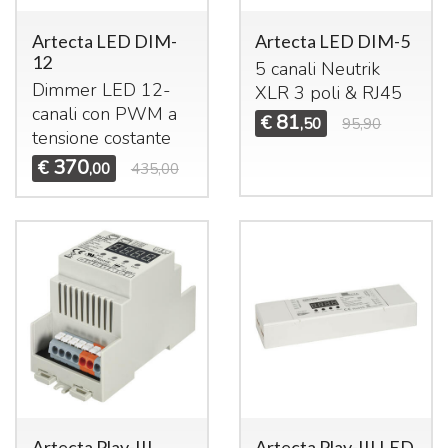
Artecta LED DIM-
Artecta LED DIM-5
12
5 canali Neutrik
Dimmer
LED
12-
XLR
3 poli & RJ45
canali con
PWM
a
81
€
,50
95,90
tensione costante
370
€
,00
435,00
Artecta Play-III
Artecta Play-III LED