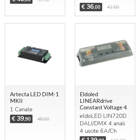
36
€
,00
42,50
Artecta LED DIM-1
Eldoled
MKII
LINEARdrive
Constant Voltage 4
1 Canale
eldoLED LIN720D
39
€
,90
48,00
DALI
/
DMX
4 anali
4 uscite 6A/Ch