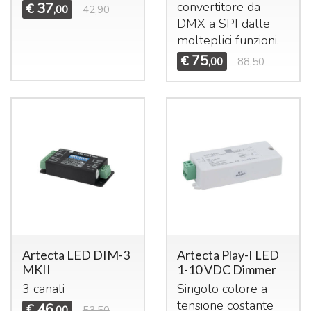
convertitore da
37
€
,00
42,90
DMX
a
SPI
dalle
molteplici funzioni.
75
€
,00
88,50
Artecta LED DIM-3
Artecta Play-I LED
MKII
1-10 VDC Dimmer
3 canali
Singolo colore a
tensione costante
46
€
,00
53,50