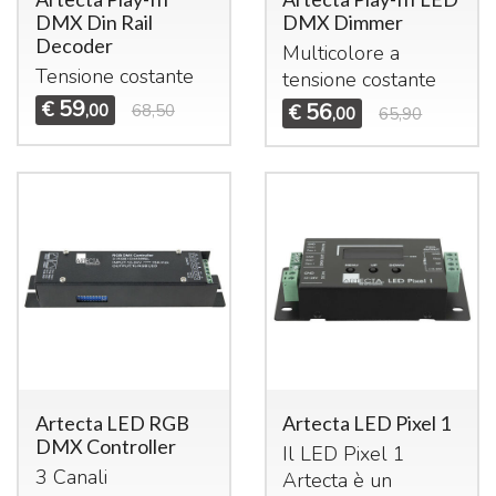
DMX Din Rail
DMX Dimmer
Decoder
Multicolore a
Tensione costante
tensione costante
59
€
56
,00
68,50
€
,00
65,90
Artecta LED RGB
Artecta LED Pixel 1
DMX Controller
Il
LED
Pixel 1
3 Canali
Artecta è un