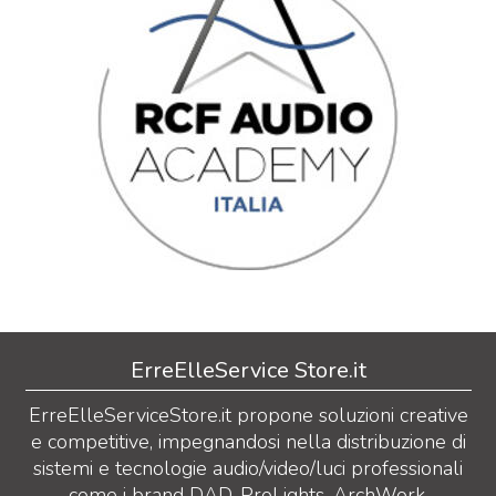
ErreElleService Store.it
ErreElleServiceStore.it propone soluzioni creative
e competitive, impegnandosi nella distribuzione di
sistemi e tecnologie audio/video/luci professionali
come i brand DAD, ProLights, ArchWork,