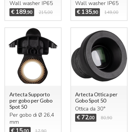
Wall washer IP65
Wall washer IP65
189
135
€
€
,90
215,00
,90
149,00
Artecta Supporto
Artecta Ottica per
per gobo per Gobo
Gobo Spot 50
Spot 50
Ottica da 30°
Per gobo di Ø 26,4
72
€
,00
80,90
mm
15
€
,00
17,90