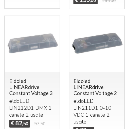
139
€
,00
165,00
Eldoled
Eldoled
LINEARdrive
LINEARdrive
Constant Voltage 3
Constant Voltage 2
eldoLED
eldoLED
LIN212D1
DMX
1
LIN211D1 0-10
canale 2 uscite
VDC
1 canale 2
uscite
82
€
,50
97,50