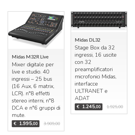
Midas DL32
Stage Box da 32
ingressi, 16 uscite
Midas M32R Live
con 32
Mixer digitale per
preamplificatori
live e studio. 40
microfonici Midas,
ingressi – 25 bus
interfacce
(16 Aux, 6 matrix,
ULTRANET
e
LCR
). n°8 effetti
ADAT
stereo interni, n°8
1.245
€
1.925,00
,00
DCA
e n°6 gruppi di
mute.
1.995
€
3.909,00
,00