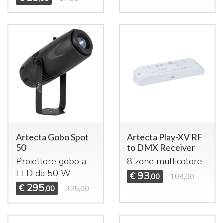
Artecta Gobo Spot
Artecta Play-XV RF
50
to DMX Receiver
Proiettore gobo a
8 zone multicolore
LED
da 50 W
93
€
,00
109,00
295
€
,00
325,00