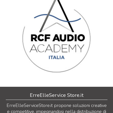
ErreElleService Store.it
ErreElleServiceStore.it propone soluzioni creative
e competitive, impegnandosi nella distribuzione di