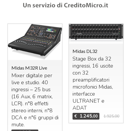
Midas DL32
Stage Box da 32
ingressi, 16 uscite
Midas M32R Live
con 32
Mixer digitale per
preamplificatori
live e studio. 40
microfonici Midas,
ingressi – 25 bus
interfacce
(16 Aux, 6 matrix,
ULTRANET
e
LCR
). n°8 effetti
ADAT
stereo interni, n°8
1.245
€
1.925,00
,00
DCA
e n°6 gruppi di
mute.