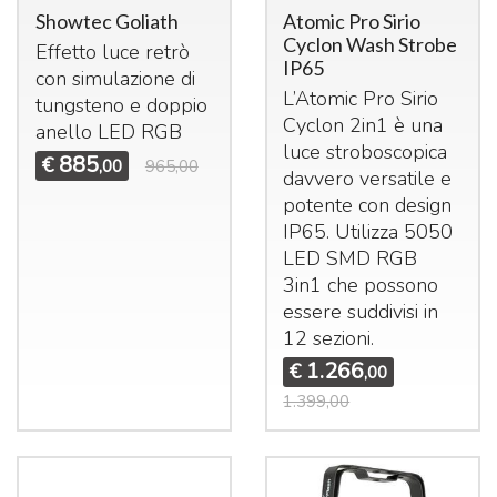
Showtec Goliath
Atomic Pro Sirio
Cyclon Wash Strobe
Effetto luce retrò
IP65
con simulazione di
L’Atomic Pro Sirio
tungsteno e doppio
Cyclon 2in1 è una
anello
LED
RGB
luce stroboscopica
885
€
,00
965,00
davvero versatile e
potente con design
IP65. Utilizza 5050
LED
SMD
RGB
3in1 che possono
essere suddivisi in
12 sezioni.
1.266
€
,00
1.399,00