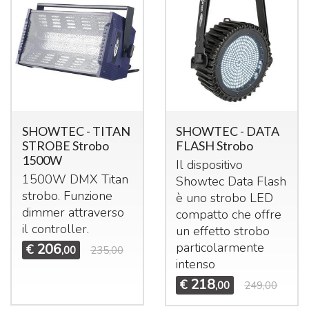
SHOWTEC - TITAN
SHOWTEC - DATA
STROBE Strobo
FLASH Strobo
1500W
Il dispositivo
1500W
DMX
Titan
Showtec Data Flash
strobo. Funzione
è uno strobo
LED
dimmer attraverso
compatto che offre
il controller.
un effetto strobo
particolarmente
206
€
,00
235,00
intenso
218
€
,00
249,00