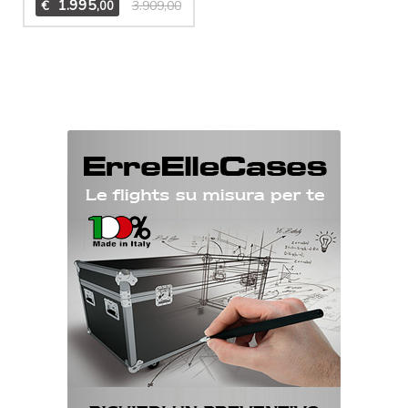
1.995
€
3.909,00
,00