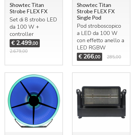
Showtec Titan
Showtec Titan
Strobe FLEX FX
Strobe FLEX FX
Single Pod
Set di 8 strobo
LED
Pod stroboscopico
da 100 W +
a
LED
da 100 W
controller
con effetto anello a
2.499
€
,00
LED
RGBW
2.679,00
266
€
,00
285,00