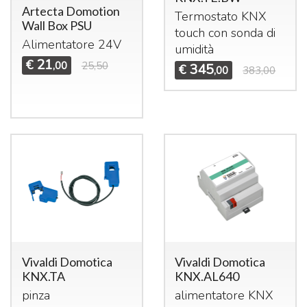
Artecta Domotion
Termostato
KNX
Wall Box PSU
touch con sonda di
Alimentatore 24V
umidità
21
€
,00
25,50
345
€
,00
383,00
Vivaldi Domotica
Vivaldi Domotica
KNX.TA
KNX.AL640
pinza
alimentatore
KNX