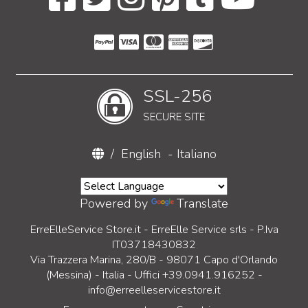
SSL-256
SECURE SITE
/
English
-
Italiano
Powered by
Translate
ErreElleService Store.it - ErreElle Service srls - P.Iva
IT03718430832
Via Trazzera Marina, 280/B - 98071 Capo d'Orlando
(Messina) - Italia - Uffici +39.0941.916252 -
info@erreelleservicestore.it