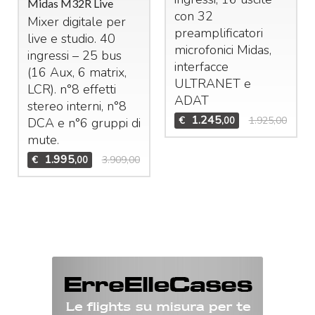
Midas M32R Live
con 32
Mixer digitale per
preamplificatori
live e studio. 40
microfonici Midas,
ingressi – 25 bus
interfacce
(16 Aux, 6 matrix,
ULTRANET
e
LCR
). n°8 effetti
ADAT
stereo interni, n°8
1.245
€
1.925,00
,00
DCA
e n°6 gruppi di
mute.
1.995
€
3.909,00
,00