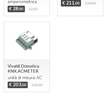
amperometrica
211
€
,00
234,00
28
€
,90
32,00
Vivaldi Domotica
KNX.ACMETER
unità di misura AC
203
€
,00
226,00