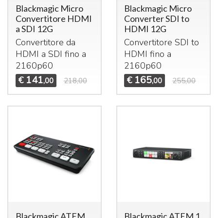
Blackmagic Micro
Blackmagic Micro
Convertitore HDMI
Converter SDI to
a SDI 12G
HDMI 12G
Convertitore da
Convertitore
SDI
to
HDMI
a
SDI
fino a
HDMI
fino a
2160p60
2160p60
141
165
€
€
,00
218,00
,00
255,00
Blackmagic ATEM
Blackmagic ATEM 1