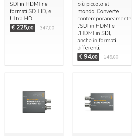
SDI
in
HDMI
nei
più piccolo al
formati SD, HD, e
mondo. Converte
Ultra HD.
contemporaneamente
l’SDI in
HDMI
e
225
€
,00
347,00
l’HDMI in
SDI
,
anche in formati
differenti.
94
€
,00
145,00