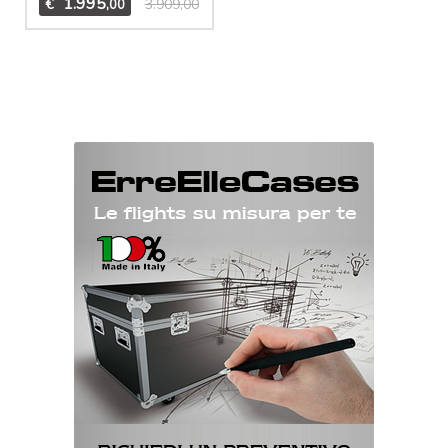
1.995
€
3.909,00
,00