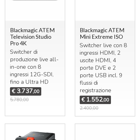
Blackmagic ATEM
Blackmagic ATEM
Television Studio
Mini Extreme ISO
Pro 4K
Switcher live con 8
Switcher di
ingressi
HDMI
, 2
produzione live all-
uscite
HDMI
, 4
in-one con 8
porte
DVE
e 2
ingressi 12G-
SDI
,
porte
USB
incl. 9
fino a Ultra HD
flussi di
registrazione
3.737
€
,00
1.552
€
5.780,00
,00
2.400,00