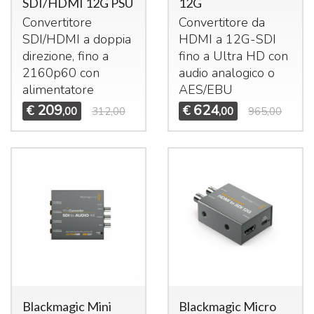
SDI/HDMI 12G PSU
12G
Convertitore
Convertitore da
SDI
/
HDMI
a doppia
HDMI
a 12G-
SDI
direzione, fino a
fino a Ultra HD con
2160p60 con
audio analogico o
alimentatore
AES
/
EBU
209
624
€
€
,00
312,00
,00
965,00
Blackmagic Mini
Blackmagic Micro