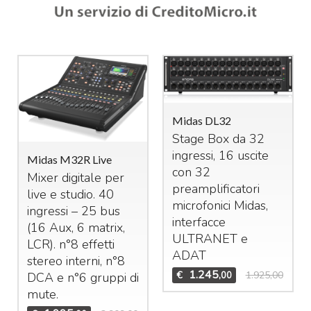
Midas DL32
Stage Box da 32
ingressi, 16 uscite
Midas M32R Live
con 32
Mixer digitale per
preamplificatori
live e studio. 40
microfonici Midas,
ingressi – 25 bus
interfacce
(16 Aux, 6 matrix,
ULTRANET
e
LCR
). n°8 effetti
ADAT
stereo interni, n°8
1.245
€
1.925,00
,00
DCA
e n°6 gruppi di
mute.