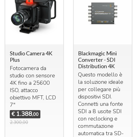
Studio Camera 4K
Blackmagic Mini
Plus
Converter - SDI
Distribution 4K
Fotocamera da
Questo modello è
studio con sensore
la soluzione ideale
4K fino a 25600
per collegare più
ISO
, attacco
dispositivi
SDI
.
obiettivo
MFT
,
LCD
Connetti una fonte
7"
SDI
a 8 uscite
SDI
1.388
€
,00
con reclocking e
2.300,00
commutazione
automatica tra SD-