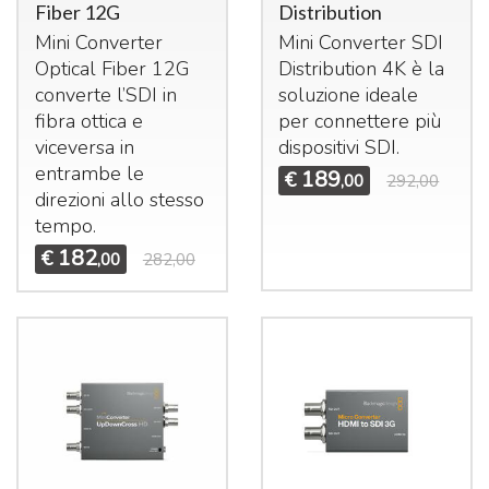
Fiber 12G
Distribution
Mini Converter
Mini Converter
SDI
Optical Fiber 12G
Distribution 4K è la
converte l’SDI in
soluzione ideale
fibra ottica e
per connettere più
viceversa in
dispositivi
SDI
.
entrambe le
189
€
,00
292,00
direzioni allo stesso
tempo.
182
€
,00
282,00