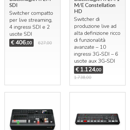
SDI
M/E Constellation
HD
Switcher compatto
Switcher di
per live streaming,
produzione live ad
4 ingressi
SDI
e 2
alta definizione ricco
uscite
SDI
di funzionalità
406
€
,00
627,00
avanzate – 10
ingressi 3G‑SDI – 6
uscite aux 3G‑SDI
1.124
€
,00
1.738,00