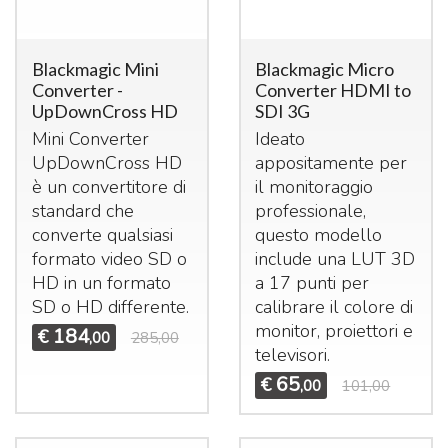
Blackmagic Mini
Blackmagic Micro
Converter -
Converter HDMI to
UpDownCross HD
SDI 3G
Mini Converter
Ideato
UpDownCross HD
appositamente per
è un convertitore di
il monitoraggio
standard che
professionale,
converte qualsiasi
questo modello
formato video SD o
include una
LUT
3D
HD in un formato
a 17 punti per
SD o HD differente.
calibrare il colore di
monitor, proiettori e
184
€
,00
285,00
televisori.
65
€
,00
101,00