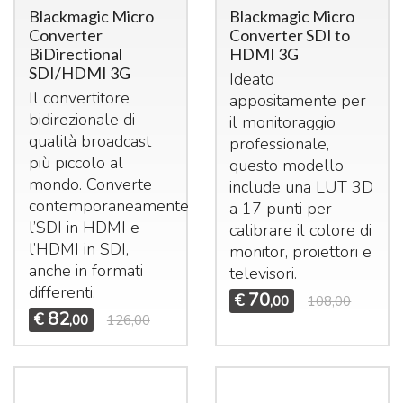
Blackmagic Micro
Blackmagic Micro
Converter
Converter SDI to
BiDirectional
HDMI 3G
SDI/HDMI 3G
Ideato
Il convertitore
appositamente per
bidirezionale di
il monitoraggio
qualità broadcast
professionale,
più piccolo al
questo modello
mondo. Converte
include una
LUT
3D
contemporaneamente
a 17 punti per
l’SDI in
HDMI
e
calibrare il colore di
l’HDMI in
SDI
,
monitor, proiettori e
anche in formati
televisori.
differenti.
70
€
,00
108,00
82
€
,00
126,00