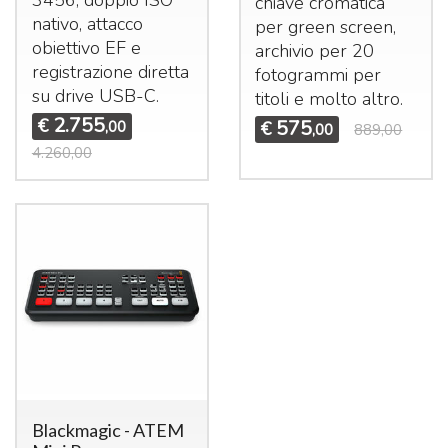
3456, doppio
ISO
chiave cromatica
nativo, attacco
per green screen,
obiettivo EF e
archivio per 20
registrazione diretta
fotogrammi per
su drive
USB
-C.
titoli e molto altro.
2.755
€
575
,00
€
,00
889,00
4.260,00
Blackmagic - ATEM