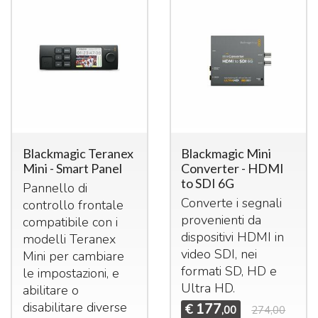
Blackmagic Teranex
Blackmagic Mini
Mini - Smart Panel
Converter - HDMI
to SDI 6G
Pannello di
Converte i segnali
controllo frontale
provenienti da
compatibile con i
dispositivi
HDMI
in
modelli Teranex
video
SDI
, nei
Mini per cambiare
formati SD, HD e
le impostazioni, e
Ultra HD.
abilitare o
disabilitare diverse
177
€
,00
274,00