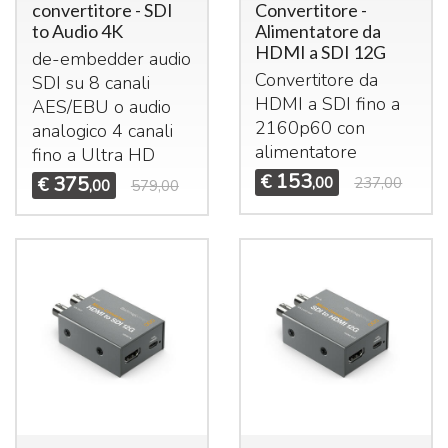
convertitore - SDI
Convertitore -
to Audio 4K
Alimentatore da
HDMI a SDI 12G
de-embedder audio
Convertitore da
SDI
su 8 canali
HDMI
a
SDI
fino a
AES
/
EBU
o audio
2160p60 con
analogico 4 canali
alimentatore
fino a Ultra HD
153
€
375
€
,00
237,00
,00
579,00