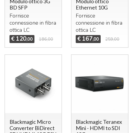
Modulo ottico 3G
Modulo ottico
BD SFP
Ethernet 10G
Fornisce
Fornisce
connessione in fibra
connessione in fibra
ottica LC
ottica LC
120
167
€
€
,00
186,00
,00
259,00
Blackmagic Micro
Blackmagic Teranex
Converter BiDirect
Mini - HDMI to SDI