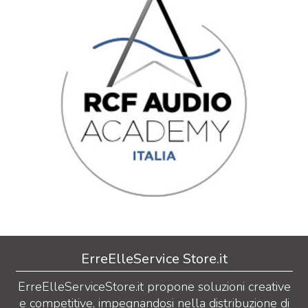
ErreElleService Store.it
ErreElleServiceStore.it propone soluzioni creative
e competitive, impegnandosi nella distribuzione di