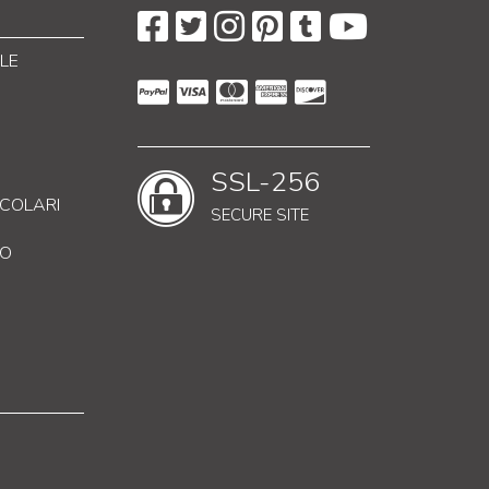
LE
SSL-256
RICOLARI
SECURE SITE
CO