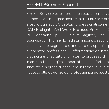
ErreElleService Store.it
ErreElleServiceStore.it propone soluzioni creativ
competitive, impegnandosi nella distribuzione di 
e tecnologie audio/video/luci professionali come 
DAD, ProLights, ArchWork, ProTruss, ProAudio, 
RCF, Montarbo, QSC, JBL, Shure, Sagitter, Proel,
Soundsation, Pioneer DJ, ed altri ancora, ciascuno
ad un diverso segmento di mercato e a specifici p
di operatori professionali. L'affermazione dei bra
distribuiti è il risultato di un attento processo di r
in ambito tecnologico supportato da una forte sp
innovativa in grado di eccellere in termini di qualit
risposta alle esigenze dei professionisti del setto