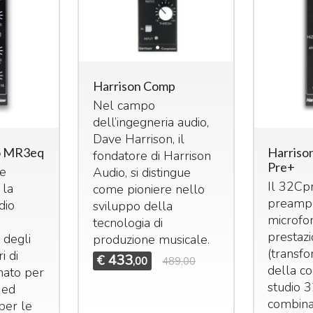
Harrison Comp
Nel campo
dell’ingegneria audio,
Dave Harrison, il
io MR3eq
Harriso
fondatore di Harrison
Pre+
te
Audio, si distingue
Il 32Cp
 la
come pioniere nello
preampl
dio
sviluppo della
microfon
tecnologia di
prestazi
 degli
produzione musicale.
(transf
i di
433
€
,00
489,00
della c
mato per
studio 3
à ed
combina 
per le