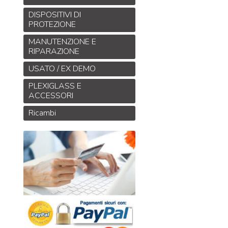
DISPOSITIVI DI
PROTEZIONE
MANUTENZIONE E
RIPARAZIONE
USATO / EX DEMO
PLEXIGLASS E
ACCESSORI
Ricambi