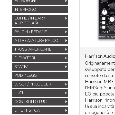
MICROFONI
INTERFONO
CUFFIE / IN EAR /
AURICOLARI
PALCHI / PEDANE
ATTREZZATURE PALCO
TRUSS AMERICANE
Harrison Aud
ELEVATORI
Originariamen
STATIVI
sviluppato per
console da stu
PODI / LEGGII
Harrison MR3,
DJ SET / PRODUCER
l’MR3eq è uno
LUCI
EQ più popolar
Harrison, rino
CONTROLLO LUCI
la sua incisivit
EFFETTISTICA
omogeneità e 