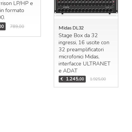
arrison LP/HP e
 in formato
00.
00
789,00
Midas DL32
Stage Box da 32
ingressi, 16 uscite con
das M32R Live
32 preamplificatori
xer digitale per live
microfonici Midas,
studio. 40 ingressi –
interfacce
ULTRANET
 bus (16 Aux, 6
Mid
e
ADAT
Bun
trix,
LCR
). n°8 effetti
1.245
€
1.925,00
,00
Set
ereo interni, n°8
DCA
Mid
n°6 gruppi di mute.
Te
1.995
3.909,00
,00
Mid
€