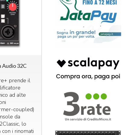
n Audio 32C
re+ prende il
ificatore
ico ad alte
oni
ormer-coupled)
onsole da
2Classic, lo
con i rinomati