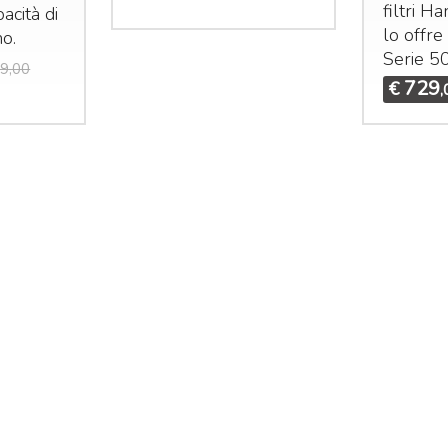
filtri H
acità di
lo offre
no.
Serie 5
9,00
729
€
,
Mi
Mi
e 
25
idas M32R Live / DL32
Midas M32 Live / DL32
undle
Bundle
ma
et composto da:
Set composto da:
st
idas M32R Live Klark
Midas M32 Live Klark
e 
eknik NCAT5E-50m
Teknik NCAT5E-50m
€
idas DL32
Midas DL32
3.855
4.655
€
5.324,00
€
6.925,00
,00
,00