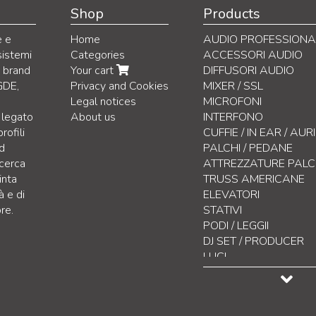
Shop
Products
e e
Home
AUDIO PROFESSIONA
sistemi
Categories
ACCESSORI AUDIO
i brand
Your cart
DIFFUSORI AUDIO
GDE,
Privacy and Cookies
MIXER / SSL
Legal notices
MICROFONI
 legato
About us
INTERFONO
rofili
CUFFIE / IN EAR / AU
nd
PALCHI / PEDANE
icerca
ATTREZZATURE PAL
inta
TRUSS AMERICANE
à e di
ELEVATORI
re.
STATIVI
PODI / LEGGII
DJ SET / PRODUCER
LUCI
CONTROLLO LUCI
EFFETTISTICA
DISPLAY LED