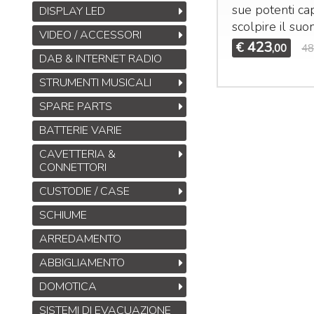
sue potenti cap
DISPLAY LED
scolpire il suo
VIDEO / ACCESSORI
423
€
,00
48
DAB & INTERNET RADIO
Midas DL32
STRUMENTI MUSICALI
Stage Box da 32
ingressi, 16 uscite con
SPARE PARTS
32 preamplificatori
BATTERIE VARIE
microfonici Midas,
interfacce
ULTRANET
CAVETTERIA &
M
e
ADAT
CONNETTORI
B
1.245
€
1.925,00
,00
CUSTODIE / CASE
S
M
SCHIUME
T
ARREDAMENTO
M
ABBIGLIAMENTO
DOMOTICA
SISTEMI DI EVACUAZIONE