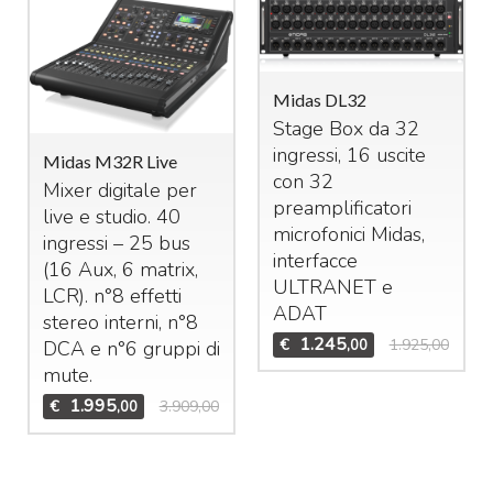
Midas DL32
Stage Box da 32
ingressi, 16 uscite
Midas M32R Live
con 32
Mixer digitale per
preamplificatori
live e studio. 40
microfonici Midas,
ingressi – 25 bus
interfacce
(16 Aux, 6 matrix,
ULTRANET
e
LCR
). n°8 effetti
ADAT
stereo interni, n°8
1.245
€
1.925,00
,00
DCA
e n°6 gruppi di
mute.
1.995
€
3.909,00
,00