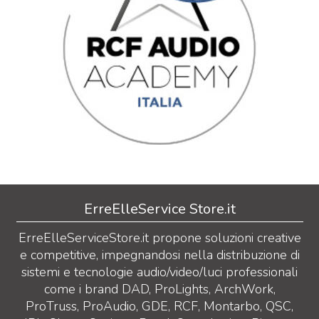
ErreElleService Store.it
ErreElleServiceStore.it propone soluzioni creative
e competitive, impegnandosi nella distribuzione di
sistemi e tecnologie audio/video/luci professionali
come i brand DAD, ProLights, ArchWork,
ProTruss, ProAudio, GDE, RCF, Montarbo, QSC,