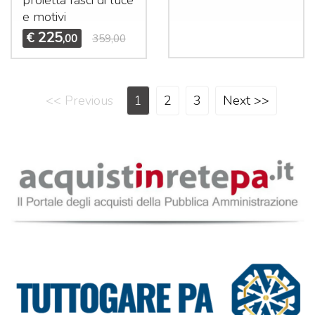
e motivi
225
€
,00
359,00
<< Previous
1
2
3
Next >>