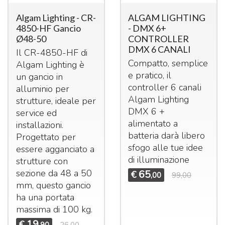
Algam Lighting - CR-
ALGAM LIGHTING
4850-HF Gancio
- DMX 6+
Ø48-50
CONTROLLER
DMX 6 CANALI
Il CR-4850-HF di
Compatto, semplice
Algam Lighting è
e pratico, il
un gancio in
controller 6 canali
alluminio per
Algam Lighting
strutture, ideale per
DMX
6 +
service ed
alimentato a
installazioni.
batteria darà libero
Progettato per
sfogo alle tue idee
essere agganciato a
di illuminazione
strutture con
sezione da 48 a 50
65
€
,00
99,00
mm, questo gancio
ha una portata
massima di 100 kg.
19
€