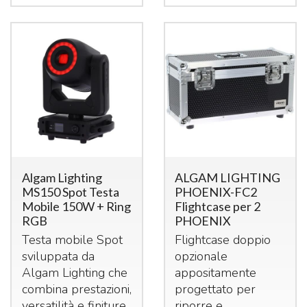
Algam Lighting
ALGAM LIGHTING
MS150 Spot Testa
PHOENIX-FC2
Mobile 150W + Ring
Flightcase per 2
RGB
PHOENIX
Testa mobile Spot
Flightcase doppio
sviluppata da
opzionale
Algam Lighting che
appositamente
combina prestazioni,
progettato per
versatilità e finiture
riporre e