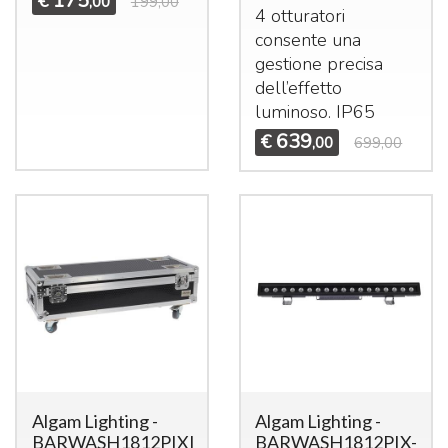
175
€
,00
199,00
4 otturatori
consente una
gestione precisa
dell’effetto
luminoso. IP65
639
€
,00
699,00
Algam Lighting -
Algam Lighting -
BARWASH1812PIXIP-
BARWASH1812PIX-