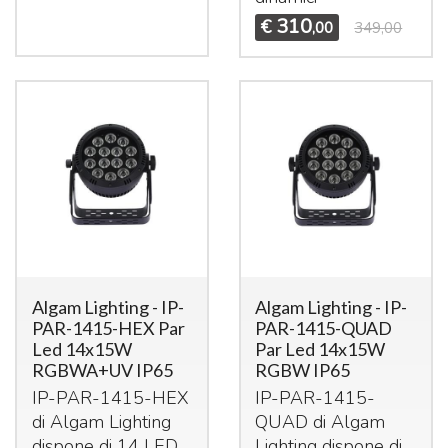
310
€
,00
349,00
Algam Lighting - IP-
Algam Lighting - IP-
PAR-1415-HEX Par
PAR-1415-QUAD
Led 14x15W
Par Led 14x15W
RGBWA+UV IP65
RGBW IP65
IP-
PAR
-1415-
HEX
IP-
PAR
-1415-
di Algam Lighting
QUAD
di Algam
dispone di 14
LED
Lighting dispone di