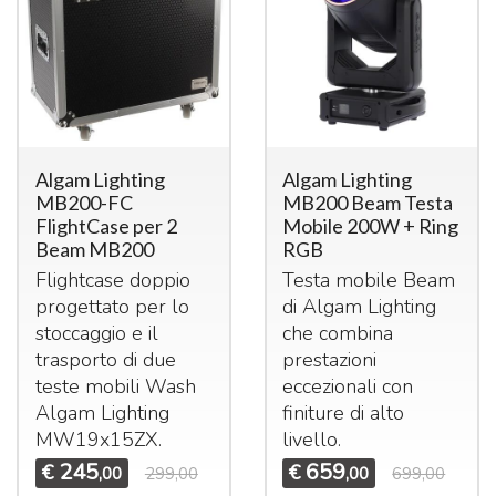
Algam Lighting
Algam Lighting
MB200-FC
MB200 Beam Testa
FlightCase per 2
Mobile 200W + Ring
Beam MB200
RGB
Flightcase doppio
Testa mobile Beam
progettato per lo
di Algam Lighting
stoccaggio e il
che combina
trasporto di due
prestazioni
teste mobili Wash
eccezionali con
Algam Lighting
finiture di alto
MW19x15ZX.
livello.
245
659
€
€
,00
299,00
,00
699,00