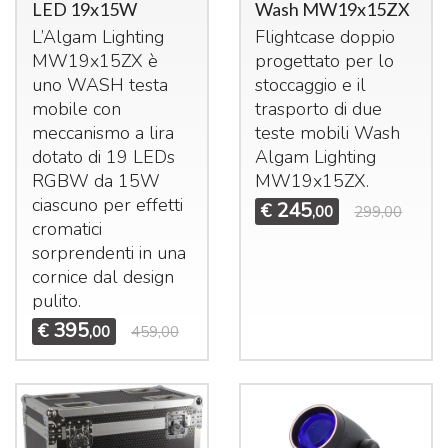
LED 19x15W
Wash MW19x15ZX
L’Algam Lighting
Flightcase doppio
MW19x15ZX è
progettato per lo
uno
WASH
testa
stoccaggio e il
mobile con
trasporto di due
meccanismo a lira
teste mobili Wash
dotato di 19 LEDs
Algam Lighting
RGBW
da 15W
MW19x15ZX.
ciascuno per effetti
245
€
,00
299,00
cromatici
sorprendenti in una
cornice dal design
pulito.
395
€
,00
459,00