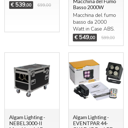
Macchina del Fumo
539
€
,00
699,00
Basso 2000W
Macchina del fumo
basso da 2000
Watt in Case
ABS
.
549
€
,00
599,00
Algam Lighting -
Algam Lighting -
NEBEL3000-II
EVENTPAR 44-