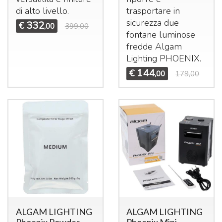
di alto livello.
trasportare in
sicurezza due
332
€
,00
399,00
fontane luminose
fredde Algam
Lighting
PHOENIX
.
144
€
,00
179,00
ALGAM LIGHTING
ALGAM LIGHTING