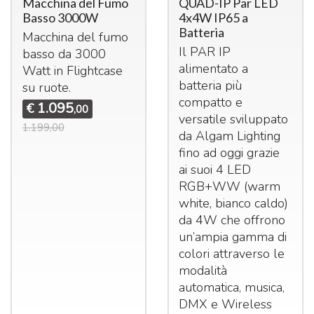
Macchina del Fumo
QUAD-IP Par LED
Basso 3000W
4x4W IP65 a
Batteria
Macchina del fumo
Il
PAR
IP
basso da 3000
alimentato a
Watt in Flightcase
batteria più
su ruote.
compatto e
1.095
€
,00
versatile sviluppato
1.199,00
da Algam Lighting
fino ad oggi grazie
ai suoi 4
LED
RGB+WW (warm
white, bianco caldo)
da 4W che offrono
un’ampia gamma di
colori attraverso le
modalità
automatica, musica,
DMX
e Wireless