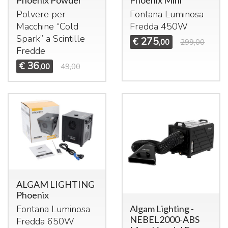
Phoenix Powder
Phoenix Mini
Polvere per
Fontana Luminosa
Macchine “Cold
Fredda 450W
Spark” a Scintille
275
€
,00
299,00
Fredde
36
€
,00
49,00
ALGAM LIGHTING
Phoenix
Algam Lighting -
Fontana Luminosa
NEBEL2000-ABS
Fredda 650W