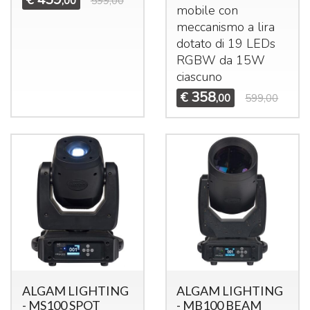
,00
599,00
mobile con
meccanismo a lira
dotato di 19 LEDs
RGBW
da 15W
ciascuno
358
€
,00
599,00
ALGAM LIGHTING
ALGAM LIGHTING
- MS100 SPOT
- MB100 BEAM