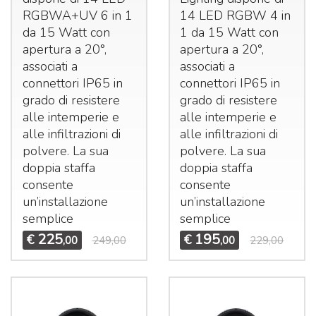
RGBWA+UV 6 in 1
14
LED
RGBW
4 in
da 15 Watt con
1 da 15 Watt con
apertura a 20°,
apertura a 20°,
associati a
associati a
connettori IP65 in
connettori IP65 in
grado di resistere
grado di resistere
alle intemperie e
alle intemperie e
alle infiltrazioni di
alle infiltrazioni di
polvere. La sua
polvere. La sua
doppia staffa
doppia staffa
consente
consente
un’installazione
un’installazione
semplice
semplice
225
195
€
€
,00
249,00
,00
229,00