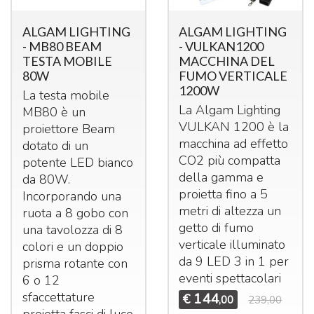
ALGAM LIGHTING
ALGAM LIGHTING
- MB80 BEAM
- VULKAN1200
TESTA MOBILE
MACCHINA DEL
80W
FUMO VERTICALE
1200W
La testa mobile
La Algam Lighting
MB80 è un
VULKAN
1200 è la
proiettore Beam
macchina ad effetto
dotato di un
CO2 più compatta
potente
LED
bianco
della gamma e
da 80W.
proietta fino a 5
Incorporando una
metri di altezza un
ruota a 8 gobo con
getto di fumo
una tavolozza di 8
verticale illuminato
colori e un doppio
da 9
LED
3 in 1 per
prisma rotante con
eventi spettacolari
6 o 12
sfaccettature
144
€
,00
239,00
proietta fasci di luce