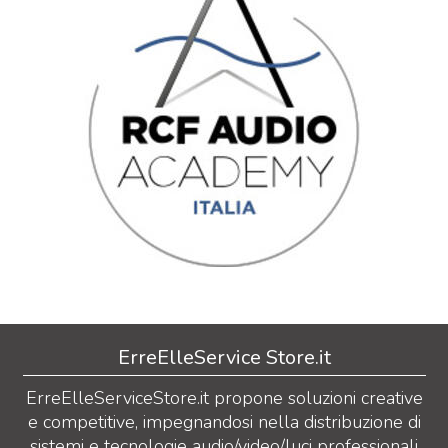
ErreElleService Store.it
ErreElleServiceStore.it propone soluzioni creative
e competitive, impegnandosi nella distribuzione di
sistemi e tecnologie audio/video/luci professionali