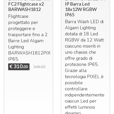
FC2 Flightcase x2
IP Barra Led
BARWASH1812
18x12W RGBW
IP65
Flightcase
Barra Wash
LED
di
progettato per
Algam Lighting
proteggere e
dotata di 18 Led
trasportare fino a 2
RGBW
da 12 Watt
Barre Led Algam
ciascuno inseriti in
Lighting
uno chassis che
BARWASH1812PIX
offre grado di
IP65.
protezione IP65.
310
€
,00
349,00
Grazie alla
tecnologia
PIXEL
è
possibile
controllare
indipendentemente
ciascun Led per
effetti luminosi
dinamici