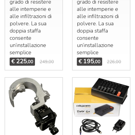
grado di resistere
grado di resistere
alle intemperie e
alle intemperie e
alle infiltrazioni di
alle infiltrazioni di
polvere. La sua
polvere. La sua
doppia staffa
doppia staffa
consente
consente
un’installazione
un’installazione
semplice
semplice
225
195
€
€
,00
249,00
,00
226,00