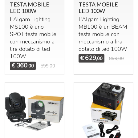
TESTA MOBILE
TESTA MOBILE
LED 100W
LED 100W
L’Algam Lighting
L’Algam Lighting
MS100 è uno
MB100 è un
BEAM
SPOT
testa mobile
testa mobile con
con meccanismo a
meccanismo a lira
lira dotato di led
dotato di led 100W
100W
629
€
,00
899,00
360
€
,00
599,00