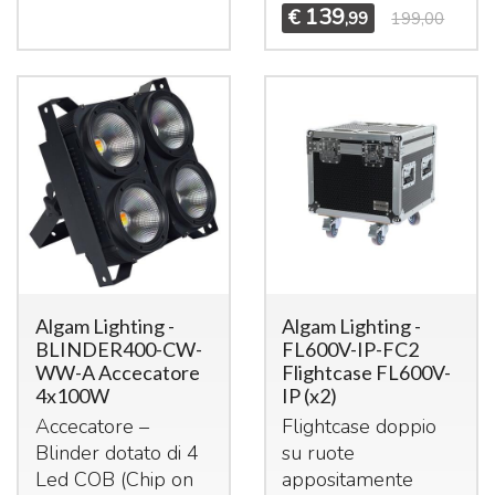
139
€
,99
199,00
Algam Lighting -
Algam Lighting -
BLINDER400-CW-
FL600V-IP-FC2
WW-A Accecatore
Flightcase FL600V-
4x100W
IP (x2)
Accecatore –
Flightcase doppio
Blinder dotato di 4
su ruote
Led
COB
(Chip on
appositamente