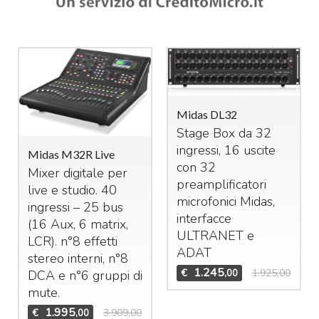
Midas DL32
Stage Box da 32
ingressi, 16 uscite
Midas M32R Live
con 32
Mixer digitale per
preamplificatori
live e studio. 40
microfonici Midas,
ingressi – 25 bus
interfacce
(16 Aux, 6 matrix,
ULTRANET
e
LCR
). n°8 effetti
ADAT
stereo interni, n°8
1.245
€
1.925,00
,00
DCA
e n°6 gruppi di
mute.
1.995
€
3.909,00
,00