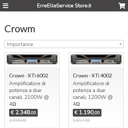
ErreElleService Store.it
Crowm
Importance
Crown - XTi 6002
Crown - XTi 4002
Amplificatore di
Amplificatore di
potenza a due
potenza a due
canali, 2100W @
canali, 1200W @
4Ω
4Ω
2.348
1.190
€
€
,00
,00
2.915,00
1.617,00