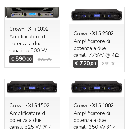
Crown - XTi 1002
Crown - XLS 2502
Amplificatore di
Amplificatore di
potenza a due
potenza a due
canali da 500 W.
canali, 775W @ 4Ω
590
€
,00
899,00
720
€
,00
869,00
Crown - XLS 1502
Crown - XLS 1002
Amplificatore di
Amplificatore di
potenza a due
potenza a due
canali, 525 W @ 4
canali, 350 W @ 4