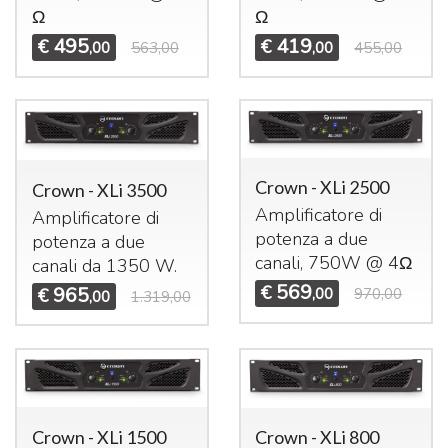
Ω
Ω
495
419
€
€
,00
563,00
,00
455,00
Crown - XLi 2500
Crown - XLi 3500
Amplificatore di
Amplificatore di
potenza a due
potenza a due
canali, 750W @ 4Ω
canali da 1350 W.
569
€
965
€
,00
970,00
,00
1.319,00
Crown - XLi 1500
Crown - XLi 800