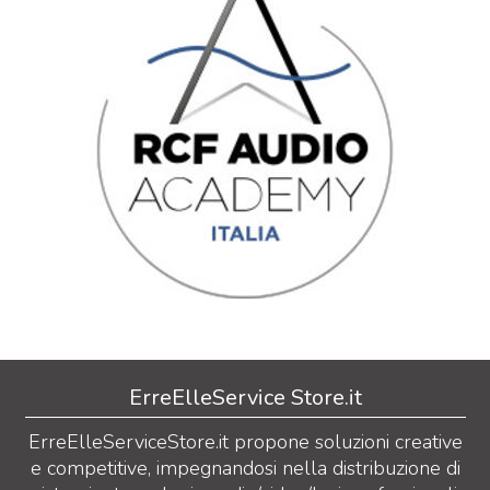
ErreElleService Store.it
ErreElleServiceStore.it propone soluzioni creative
e competitive, impegnandosi nella distribuzione di