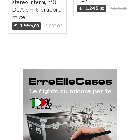
stereo interni, n°8
1.245
€
1.925,00
,00
DCA
e n°6 gruppi di
mute.
1.995
€
3.909,00
,00