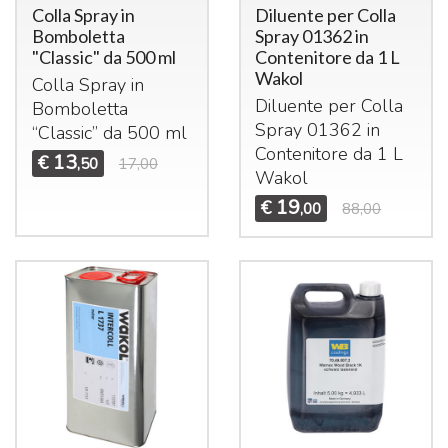
Colla Spray in
Diluente per Colla
Bomboletta
Spray 01362 in
"Classic" da 500 ml
Contenitore da 1 L
Wakol
Colla Spray in
Diluente per Colla
Bomboletta
Spray 01362 in
“Classic” da 500 ml
Contenitore da 1 L
13
€
,50
17,00
Wakol
19
€
,00
88,00