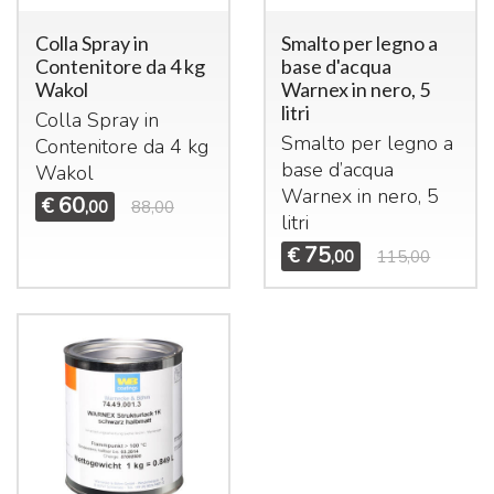
Colla Spray in
Smalto per legno a
Contenitore da 4 kg
base d'acqua
Wakol
Warnex in nero, 5
litri
Colla Spray in
Smalto per legno a
Contenitore da 4 kg
base d’acqua
Wakol
Warnex in nero, 5
60
€
,00
88,00
litri
75
€
,00
115,00