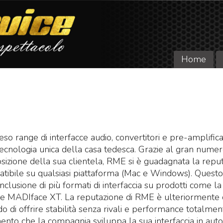
Home
o range di interfacce audio, convertitori e pre-amplificat
a tecnologia unica della casa tedesca. Grazie al gran numer
sizione della sua clientela, RME si è guadagnata la repu
atibile su qualsiasi piattaforma (Mac e Windows). Questo 
’inclusione di più formati di interfaccia su prodotti come l
 MADIface XT. La reputazione di RME è ulteriormente c
ado di offrire stabilità senza rivali e performance totalmen
nto che la compagnia sviluppa la sua interfaccia in aut