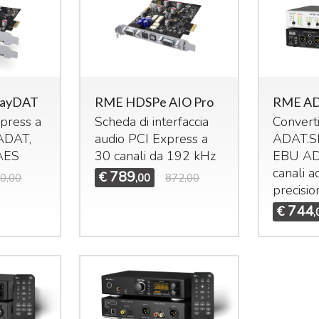
RayDAT
RME HDSPe AIO Pro
RME AD
press a
Scheda di interfaccia
Convert
ADAT
,
audio
PCI
Express a
ADAT
.
S
AES
30 canali da 192 kHz
EBU
AD
canali a
789
€
0,00
,00
872,00
precisi
744
€
,