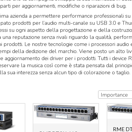
parti per aggiornamenti, modifiche o riparazioni di bug.
rima azienda a permettere performance professionali su 
uppato prodotti per l’audio multi-canale su USB 3.0 e T
essi su ogni aspetto della progettazione e della costruzi
 una reputazione senza rivali riguardo la qualità, perfo
uoi prodotti. Le nostre tecnologie come i processori audio
mpi della dedizione del marchio. Viene posto un alto liv
e aggiornamento dei driver per i prodotti. Tutti i device
eservare la musica così come è stata pensata dal principio
la sua interezza senza alcun tipo di colorazione o taglio
Importance
RME DT