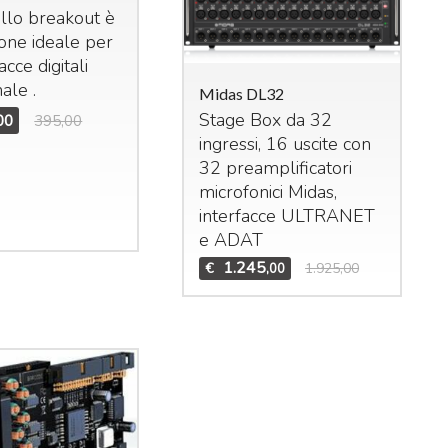
ello breakout è
ione ideale per
acce digitali
ale .
Midas DL32
Stage Box da 32
00
395,00
ingressi, 16 uscite con
das M32R Live
32 preamplificatori
xer digitale per live
microfonici Midas,
studio. 40 ingressi –
interfacce
ULTRANET
 bus (16 Aux, 6
Mid
e
ADAT
Bun
trix,
LCR
). n°8 effetti
1.245
€
1.925,00
,00
Set
ereo interni, n°8
DCA
Mid
n°6 gruppi di mute.
Te
1.995
3.909,00
,00
Mid
€