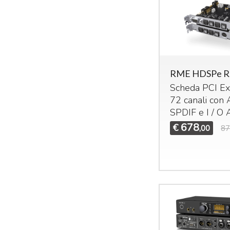
RME HDSPe 
Scheda
PCI
Ex
72 canali con
SPDIF
e I / O
678
€
,00
87