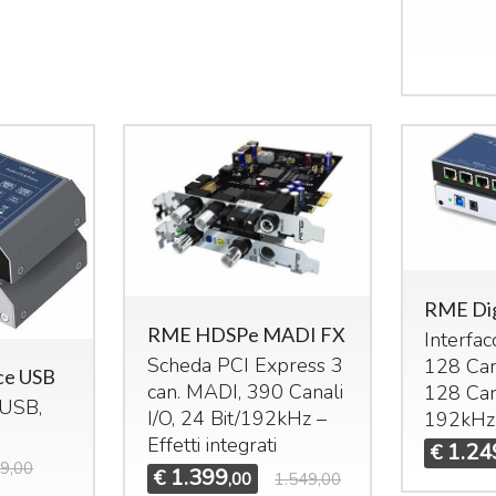
RME Dig
RME HDSPe MADI FX
Interfac
Scheda
PCI
Express 3
128 Can
e USB
can.
MADI
, 390 Canali
128 Can
USB
,
I/O, 24 Bit/192kHz –
192kHz
Effetti integrati
1.24
€
9,00
1.399
€
,00
1.549,00