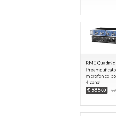
RME Quadmic 
Preamplificat
microfonico por
4 canali
585
€
,00
69