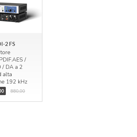
I-2 FS
itore
PDIF
.
AES
/
 / DA a 2
d alta
one 192 kHz
00
880,00