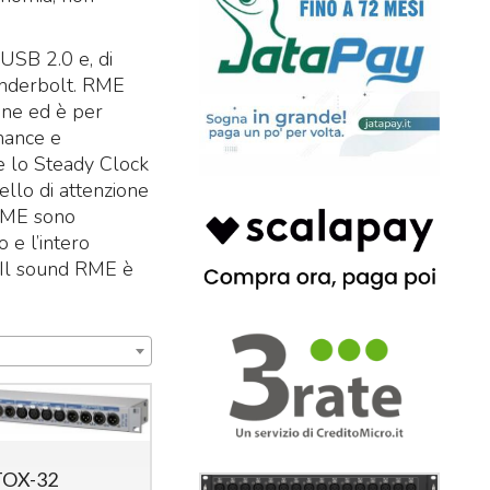
USB 2.0 e, di
hunderbolt. RME
one ed è per
rmance e
 e lo Steady Clock
ello di attenzione
 RME sono
 e l’intero
. Il sound RME è
OX-32