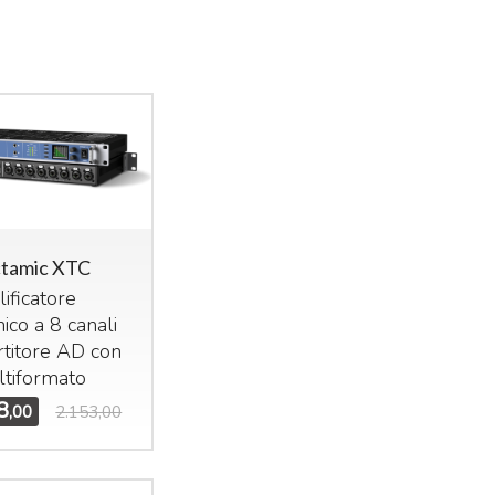
tamic XTC
ificatore
ico a 8 canali
rtitore AD con
ltiformato
8
,00
2.153,00