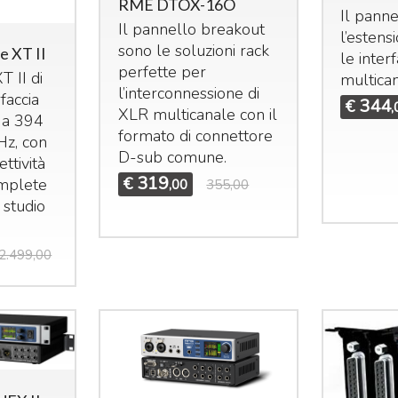
RME DTOX-16O
Il pann
Il pannello breakout
l’estens
sono le soluzioni rack
 XT II
le interf
perfette per
 II di
multican
l’interconnessione di
faccia
344
€
,
XLR
multicanale con il
 a 394
formato di connettore
Hz, con
Mi
D-sub comune.
ettività
Mi
319
€
omplete
e 
,00
355,00
n studio
25
idas M32R Live / DL32
Midas M32 Live / DL32
undle
Bundle
ma
et composto da:
Set composto da:
st
2.499,00
idas M32R Live Klark
Midas M32 Live Klark
e 
eknik NCAT5E-50m
Teknik NCAT5E-50m
€
idas DL32
Midas DL32
3.855
4.655
€
5.324,00
€
6.925,00
,00
,00