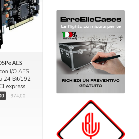
SPe AES
con I/O
AES
li 24 Bit/192
CI
express
00
974,00