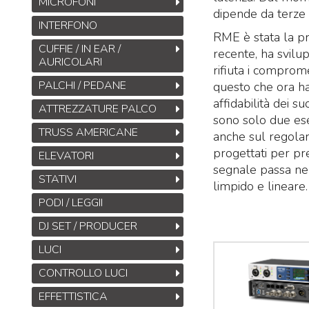
MICROFONI
dipende da terze 
INTERFONO
RME è stata la p
CUFFIE / IN EAR /
recente, ha svil
AURICOLARI
rifiuta i comprom
PALCHI / PEDANE
questo che ora ha
affidabilità dei s
ATTREZZATURE PALCO
sono solo due ese
TRUSS AMERICANE
anche sul regolar
progettati per pr
ELEVATORI
segnale passa nel
STATIVI
limpido e lineare.
PODI / LEGGII
DJ SET / PRODUCER
LUCI
CONTROLLO LUCI
EFFETTISTICA