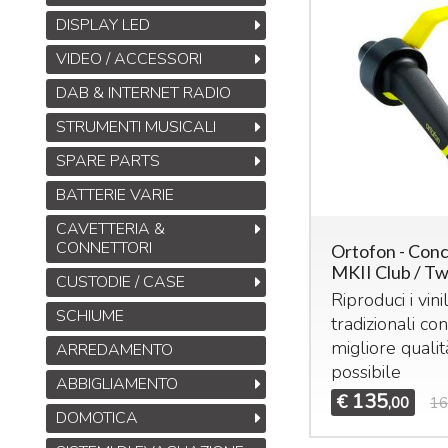
DISPLAY LED
VIDEO / ACCESSORI
DAB & INTERNET RADIO
STRUMENTI MUSICALI
SPARE PARTS
BATTERIE VARIE
CAVETTERIA &
CONNETTORI
Ortofon - Con
MKII Club / Tw
CUSTODIE / CASE
Riproduci i vinil
SCHIUME
tradizionali con
migliore qualit
ARREDAMENTO
possibile
ABBIGLIAMENTO
135
€
,00
16
DOMOTICA