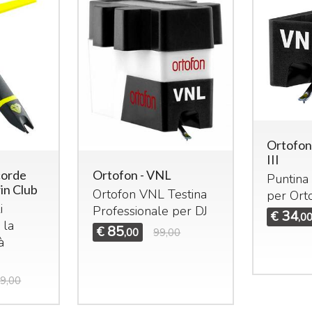
Ortofon
III
corde
Ortofon - VNL
Puntina 
in Club
Ortofon
VNL
Testina
per Ort
i
Professionale per DJ
34
€
,0
 la
85
€
,00
99,00
à
9,00