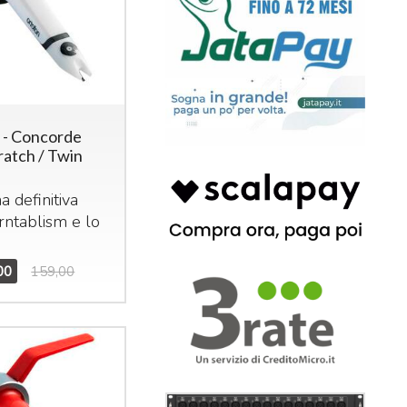
 - Concorde
ratch / Twin
na definitiva
urntablism e lo
00
159,00