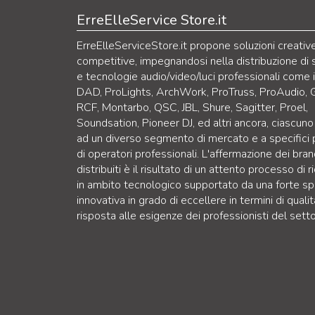
ErreElleService Store.it
ErreElleServiceStore.it propone soluzioni creativ
competitive, impegnandosi nella distribuzione di 
e tecnologie audio/video/luci professionali come 
DAD, ProLights, ArchWork, ProTruss, ProAudio, 
RCF, Montarbo, QSC, JBL, Shure, Sagitter, Proel,
Soundsation, Pioneer DJ, ed altri ancora, ciascuno
ad un diverso segmento di mercato e a specifici p
di operatori professionali. L'affermazione dei bra
distribuiti è il risultato di un attento processo di r
in ambito tecnologico supportato da una forte sp
innovativa in grado di eccellere in termini di qualit
risposta alle esigenze dei professionisti del setto