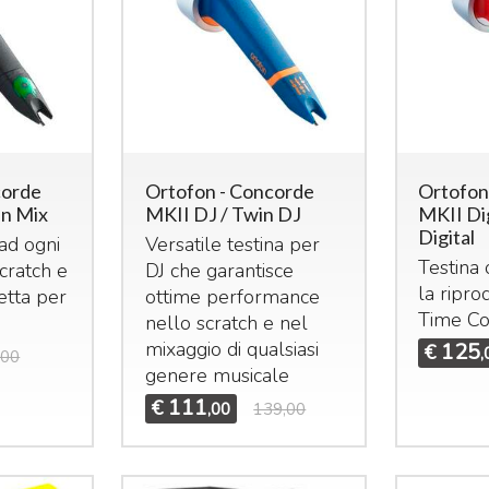
Mi
corde
Ortofon - Concorde
Ortofon
Mi
in Mix
MKII DJ / Twin DJ
MKII Dig
e 
Digital
 ad ogni
Versatile testina per
25
idas M32R Live / DL32
Midas M32 Live / DL32
Testina 
scratch e
DJ che garantisce
undle
Bundle
ma
la riprod
etta per
ottime performance
et composto da:
Set composto da:
st
Time C
nello scratch e nel
idas M32R Live Klark
Midas M32 Live Klark
e 
mixaggio di qualsiasi
125
€
eknik NCAT5E-50m
Teknik NCAT5E-50m
,
,00
€
genere musicale
idas DL32
Midas DL32
111
€
,00
139,00
3.855
4.655
€
5.324,00
€
6.925,00
,00
,00