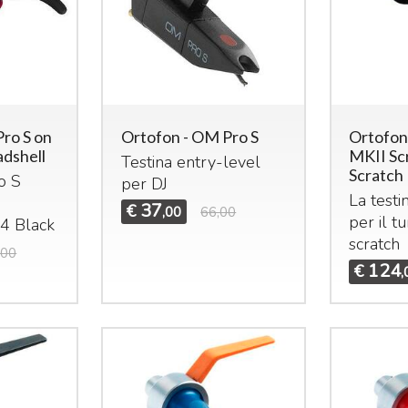
ro S on
Ortofon - OM Pro S
Ortofon
adshell
MKII Sc
Testina entry-level
Scratch
o S
per DJ
La testi
u
37
€
,00
66,00
per il t
4 Black
scratch
,00
124
€
,