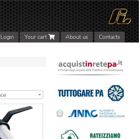
Login
Your cart
About us
Contacts
nce