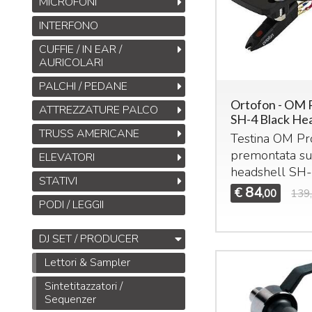
MICROFONI
INTERFONO
CUFFIE / IN EAR /
AURICOLARI
PALCHI / PEDANE
Ortofon - OM P
ATTREZZATURE PALCO
SH-4 Black He
TRUSS AMERICANE
Testina OM Pr
premontata s
ELEVATORI
headshell SH-
STATIVI
84
€
,00
139
PODI / LEGGII
DJ SET / PRODUCER
Lettori & Sampler
Sintetitazzatori /
Sequenzer