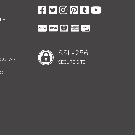
LE
SSL-256
RICOLARI
SECURE SITE
CO
enzer