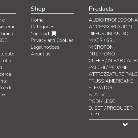
Shop
Products
e e
Home
AUDIO PROFESSIONA
sistemi
Categories
ACCESSORI AUDIO
i brand
Your cart
DIFFUSORI AUDIO
GDE,
Privacy and Cookies
MIXER / SSL
Legal notices
MICROFONI
 legato
About us
INTERFONO
rofili
CUFFIE / IN EAR / AU
nd
PALCHI / PEDANE
icerca
ATTREZZATURE PAL
inta
TRUSS AMERICANE
à e di
ELEVATORI
re.
STATIVI
PODI / LEGGII
DJ SET / PRODUCER
Lettori & Sampler
LUCI
Sintetitazzatori / Sequ
CONTROLLO LUCI
Drum Machine
EFFETTISTICA
Mixer
DISPLAY LED