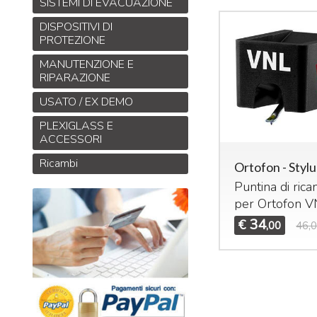
SISTEMI DI EVACUAZIONE
DISPOSITIVI DI
PROTEZIONE
MANUTENZIONE E
RIPARAZIONE
USATO / EX DEMO
PLEXIGLASS E
ACCESSORI
Ricambi
Ortofon - Stylu
Puntina di ric
per Ortofon
V
34
€
,00
46,