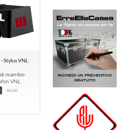
 - Stylus VNL
di ricambio
ofon
VNL
.
0
46,00