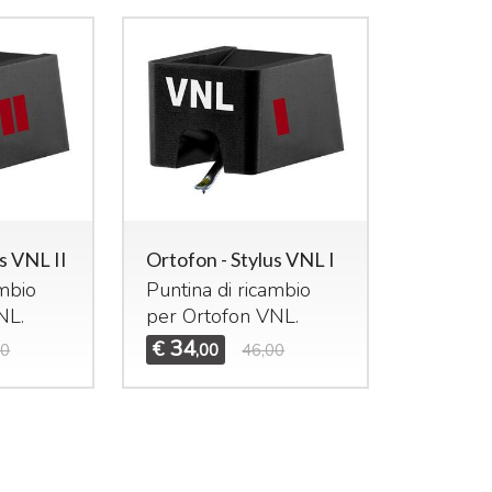
s VNL II
Ortofon - Stylus VNL I
ambio
Puntina di ricambio
NL
.
per Ortofon
VNL
.
34
€
00
,00
46,00