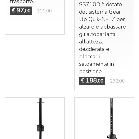
trasporto.
SS710B è dotato
97
€
,00
111,00
del sistema Gear
Up Quik-N-EZ per
alzare e abbassare
gli altoparlanti
all’altezza
desiderata e
bloccarli
saldamente in
posizione.
188
€
,00
232,00