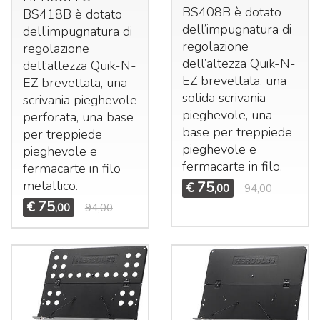
BS408B è dotato
BS418B è dotato
dell’impugnatura di
dell’impugnatura di
regolazione
regolazione
dell’altezza Quik-N-
dell’altezza Quik-N-
EZ brevettata, una
EZ brevettata, una
solida scrivania
scrivania pieghevole
pieghevole, una
perforata, una base
base per treppiede
per treppiede
pieghevole e
pieghevole e
fermacarte in filo.
fermacarte in filo
metallico.
75
€
,00
94,00
75
€
,00
94,00