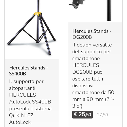
Hercules Stands -
DG200B
Il design versatile
del supporto per
smartphone
HERCULES
Hercules Stands -
DG200B può
SS400B
ospitare tutti i
Il supporto per
dispositivi
altoparlanti
smartphone da 50
HERCULES
mm a 90 mm (2 “-
AutoLock SS400B
3,5”).
presenta il sistema
25
€
,50
27,50
Quik-N-EZ
AutoLock,