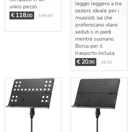
leggio leggero a tre
unico pezzo.
sezioni, ideale per i
118
€
,00
136,00
musicisti, sia che
preferiscano stare
seduti o in piedi
mentre suonano.
Borsa per il
trasporto inclusa.
20
€
,90
26,50