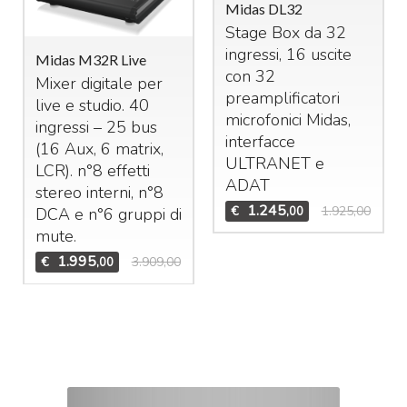
Midas DL32
Stage Box da 32
ingressi, 16 uscite
Midas M32R Live
con 32
Mixer digitale per
preamplificatori
live e studio. 40
microfonici Midas,
ingressi – 25 bus
interfacce
(16 Aux, 6 matrix,
ULTRANET
e
LCR
). n°8 effetti
ADAT
stereo interni, n°8
1.245
€
1.925,00
,00
DCA
e n°6 gruppi di
mute.
1.995
€
3.909,00
,00