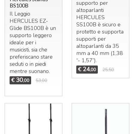
supporto per
BS100B
altoparlanti
Il Leggio
HERCULES
HERCULES
EZ-
SS100B è sicuro e
Glide BS100B è un
protetto e supporta
supporto leggero
supporti per
ideale per i
altoparlanti da 35
musicisti, sia che
mm a 40 mm (1,38
preferiscano stare
“- 1,57”).
seduti o in piedi
24
€
,00
25,50
mentre suonano.
30
€
,00
53,00