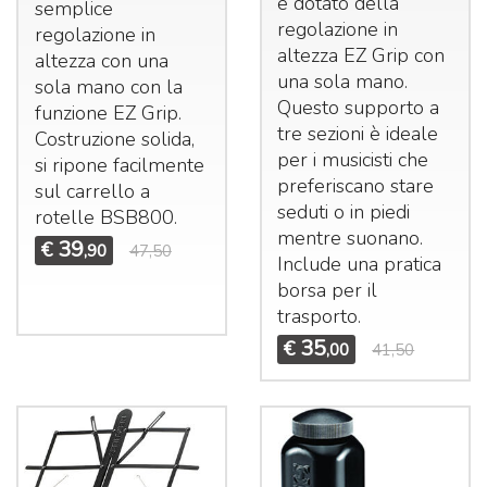
è dotato della
semplice
regolazione in
regolazione in
altezza EZ Grip con
altezza con una
una sola mano.
sola mano con la
Questo supporto a
funzione EZ Grip.
tre sezioni è ideale
Costruzione solida,
per i musicisti che
si ripone facilmente
preferiscano stare
sul carrello a
seduti o in piedi
rotelle BSB800.
mentre suonano.
39
€
,90
47,50
Include una pratica
borsa per il
trasporto.
35
€
,00
41,50