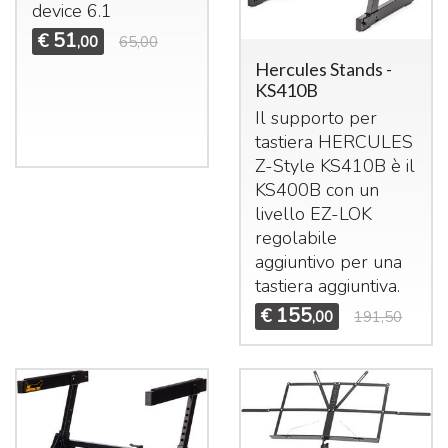
device 6.1
51
€
,00
65,00
Hercules Stands -
KS410B
Il supporto per
tastiera
HERCULES
Z-Style KS410B è il
KS400B con un
livello EZ-
LOK
regolabile
aggiuntivo per una
tastiera aggiuntiva.
155
€
,00
191,50