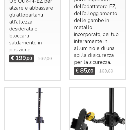
Up Quik-N-EZ per
dell’adattatore EZ,
alzare e abbassare
dell’alloggiamento
gli altoparlanti
delle gambe in
all’altezza
metallo
desiderata e
incorporato, dei tubi
bloccarli
interamente in
saldamente in
alluminio e di una
posizione.
spilla di sicurezza
199
€
,00
232,00
per la sicurezza.
85
€
,00
109,00