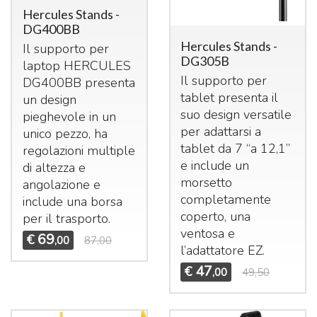
Hercules Stands -
DG400BB
Hercules Stands -
Il supporto per
DG305B
laptop
HERCULES
Il supporto per
DG400BB presenta
tablet presenta il
un design
suo design versatile
pieghevole in un
per adattarsi a
unico pezzo, ha
tablet da 7 “a 12,1”
regolazioni multiple
e include un
di altezza e
morsetto
angolazione e
completamente
include una borsa
coperto, una
per il trasporto.
ventosa e
69
€
,00
87,00
l’adattatore EZ.
47
€
,00
49,50