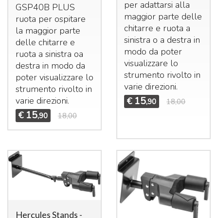
per adattarsi alla
GSP40B
PLUS
maggior parte delle
ruota per ospitare
chitarre e ruota a
la maggior parte
sinistra o a destra in
delle chitarre e
modo da poter
ruota a sinistra oa
visualizzare lo
destra in modo da
strumento rivolto in
poter visualizzare lo
varie direzioni.
strumento rivolto in
15
varie direzioni.
€
,90
18,00
15
€
,90
18,00
Hercules Stands -