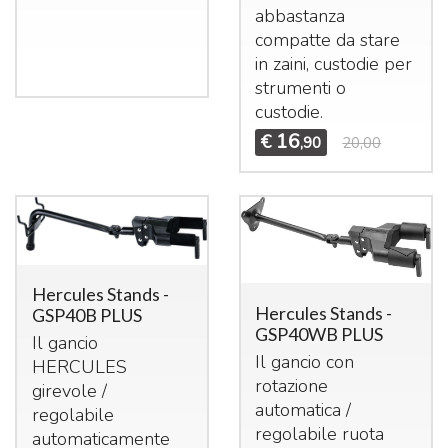
abbastanza
compatte da stare
in zaini, custodie per
strumenti o
custodie.
16
€
,90
20,00
Hercules Stands -
Hercules Stands -
GSP40B PLUS
GSP40WB PLUS
Il gancio
Il gancio con
HERCULES
rotazione
girevole /
automatica /
regolabile
regolabile ruota
automaticamente