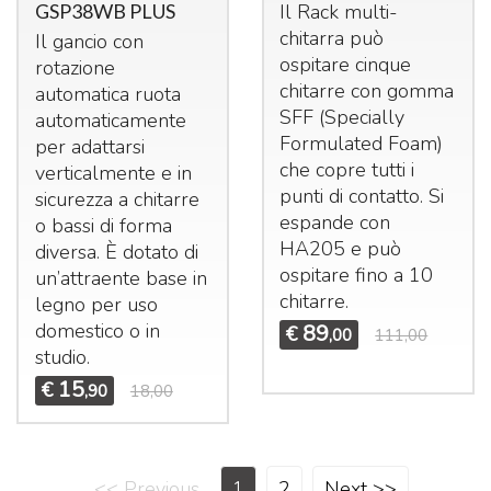
GSP38WB PLUS
Il Rack multi-
chitarra può
Il gancio con
ospitare cinque
rotazione
chitarre con gomma
automatica ruota
SFF
(Specially
automaticamente
Formulated Foam)
per adattarsi
che copre tutti i
verticalmente e in
punti di contatto. Si
sicurezza a chitarre
espande con
o bassi di forma
HA205 e può
diversa. È dotato di
ospitare fino a 10
un’attraente base in
chitarre.
legno per uso
domestico o in
89
€
,00
111,00
studio.
15
€
,90
18,00
<< Previous
1
2
Next >>