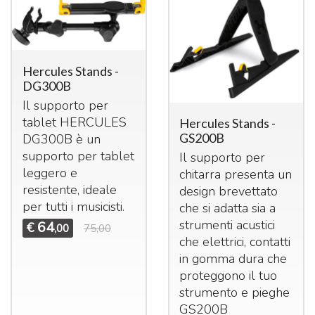
Hercules Stands -
DG300B
Il supporto per
tablet
HERCULES
Hercules Stands -
GS200B
DG300B è un
supporto per tablet
Il supporto per
leggero e
chitarra presenta un
resistente, ideale
design brevettato
per tutti i musicisti.
che si adatta sia a
strumenti acustici
64
€
,00
75,00
che elettrici, contatti
in gomma dura che
proteggono il tuo
strumento e pieghe
GS200B