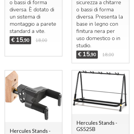
sicurezza a chitarre
o bassi di forma
o bassi di forma
diversa. È dotato di
diversa. Presenta la
un sistema di
base in legno con
montaggio a parete
finitura nera per
standard a vite.
uso domestico o in
15
€
,90
18,00
studio.
15
€
,90
18,00
Hercules Stands -
GS525B
Hercules Stands -