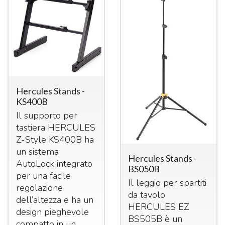
Hercules Stands -
KS400B
Il supporto per
tastiera
HERCULES
Z-Style KS400B ha
un sistema
Hercules Stands -
AutoLock integrato
BS050B
per una facile
Il leggio per spartiti
regolazione
da tavolo
dell’altezza e ha un
HERCULES
EZ
design pieghevole
BS505B è un
compatto in un