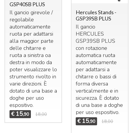
GSP40SB PLUS
Hercules Stands -
Il gancio girevole /
GSP39SB PLUS
regolabile
Il gancio
automaticamente
HERCULES
ruota per adattarsi
GSP39SB
PLUS
alla maggior parte
con rotazione
delle chitarre e
automatica ruota
ruota a sinistra oa
automaticamente
destra in modo da
per adattarsi a
poter visualizzare lo
chitarre o bassi di
strumento rivolto in
forma diversa
varie direzioni. È
verticalmente e in
dotato di una base a
sicurezza. È dotato
doghe per uso
di una base a doghe
espositivo.
per uso espositivo.
15
€
,90
18,00
15
€
,90
18,00