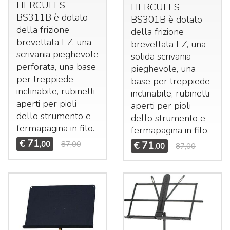
HERCULES
HERCULES
BS311B è dotato
BS301B è dotato
della frizione
della frizione
brevettata EZ, una
brevettata EZ, una
scrivania pieghevole
solida scrivania
perforata, una base
pieghevole, una
per treppiede
base per treppiede
inclinabile, rubinetti
inclinabile, rubinetti
aperti per pioli
aperti per pioli
dello strumento e
dello strumento e
fermapagina in filo.
fermapagina in filo.
71
€
71
,00
87,00
€
,00
87,00