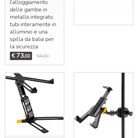
l’alloggiamento
delle gambe in
metallo integrato,
tubi interamente in
alluminio e una
spilla da balia per
la sicurezza.
73
€
,00
94,00