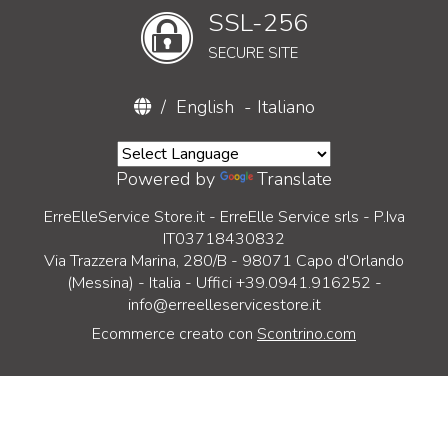
SSL-256
SECURE SITE
/
English
-
Italiano
Powered by
Translate
ErreElleService Store.it - ErreElle Service srls - P.Iva
IT03718430832
Via Trazzera Marina, 280/B - 98071 Capo d'Orlando
(Messina) - Italia - Uffici +39.0941.916252 -
info@erreelleservicestore.it
Ecommerce creato con
Scontrino.com