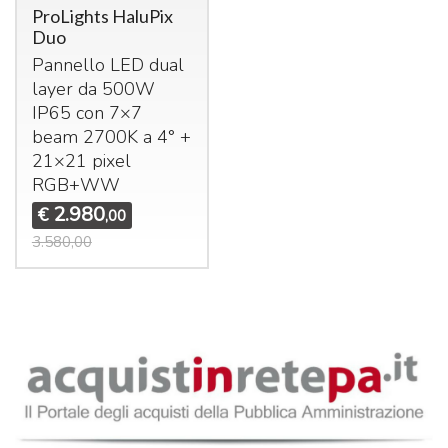
ProLights HaluPix
Duo
Pannello
LED
dual
layer da 500W
IP65 con 7×7
beam 2700K a 4° +
21×21 pixel
RGB+WW
2.980
€
,00
3.580,00