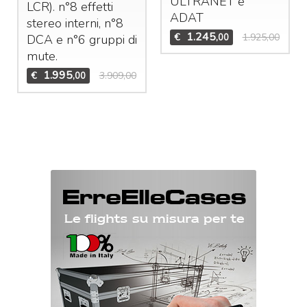
ULTRANET
e
LCR
). n°8 effetti
ADAT
stereo interni, n°8
1.245
€
1.925,00
,00
DCA
e n°6 gruppi di
mute.
1.995
€
3.909,00
,00