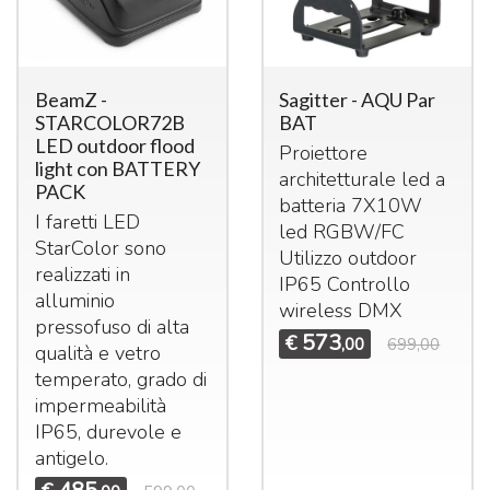
BeamZ -
Sagitter - AQU Par
STARCOLOR72B
BAT
LED outdoor flood
Proiettore
light con BATTERY
architetturale led a
PACK
batteria 7X10W
I faretti
LED
led
RGBW
/FC
StarColor sono
Utilizzo outdoor
realizzati in
IP65 Controllo
alluminio
wireless
DMX
pressofuso di alta
573
€
,00
699,00
qualità e vetro
temperato, grado di
impermeabilità
IP65, durevole e
antigelo.