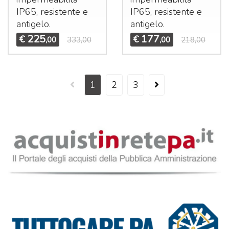
IP65, resistente e
IP65, resistente e
antigelo.
antigelo.
225
177
€
€
,00
333,00
,00
218,00
1
2
3