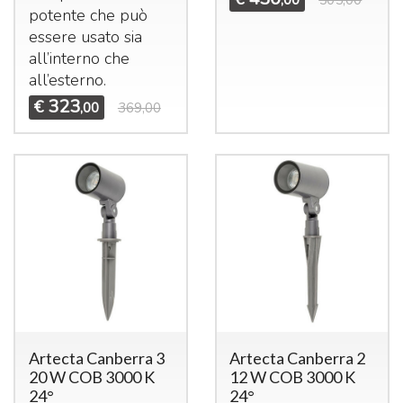
,00
505,00
potente che può
essere usato sia
all’interno che
all’esterno.
323
€
,00
369,00
Artecta Canberra 3
Artecta Canberra 2
20 W COB 3000 K
12 W COB 3000 K
24°
24°