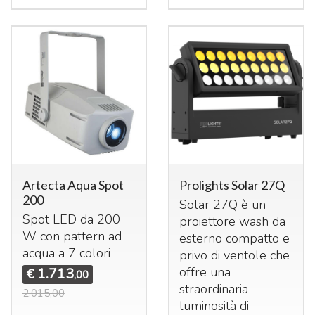
Artecta Aqua Spot
Prolights Solar 27Q
200
Solar 27Q è un
Spot
LED
da 200
proiettore wash da
W con pattern ad
esterno compatto e
acqua a 7 colori
privo di ventole che
offre una
1.713
€
,00
straordinaria
2.015,00
luminosità di