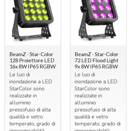
BeamZ - Star-Color
BeamZ - Star-Color
128 Proiettore LED
72 LED Flood Light
16x 8W IP65 RGBW
9x 8W IP65 RGBW
Le luci di
Le luci di
inondazione a
LED
inondazione a
LED
StarColor sono
StarColor sono
realizzate in
realizzate in
alluminio
alluminio
pressofuso di alta
pressofuso di alta
qualità e vetro
qualità e vetro
temperato, grado di
temperato, grado di
impermeabilità
impermeabilità