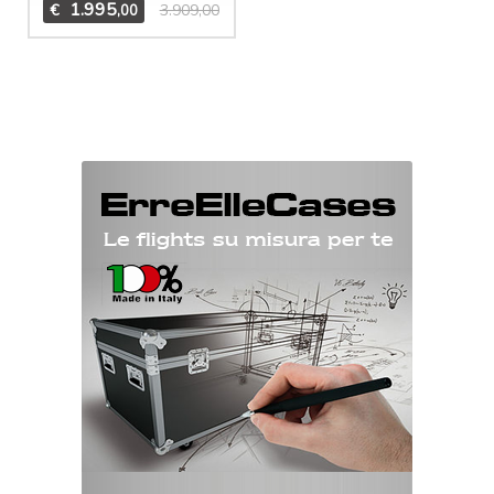
1.995
€
3.909,00
,00