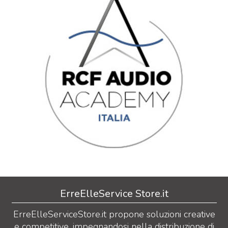
ErreElleService Store.it
ErreElleServiceStore.it propone soluzioni creative
e competitive, impegnandosi nella distribuzione di