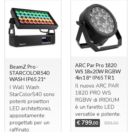
ARC Par Pro 1820
BeamZ Pro -
WS 18x20W RGBW
STARCOLOR540
4in1 8° IP65 TR1
WASH IP65 21°
Il nuovo
ARC
PAR
I Wall Wash
1820
PRO
WS
StarColor540 sono
RGBW
di
IRIDIUM
potenti proiettori
è un faretto
LED
LED
architettonici,
versatile e potente.
appositamente
799
progettati per un
€
,00
899,00
raffinato