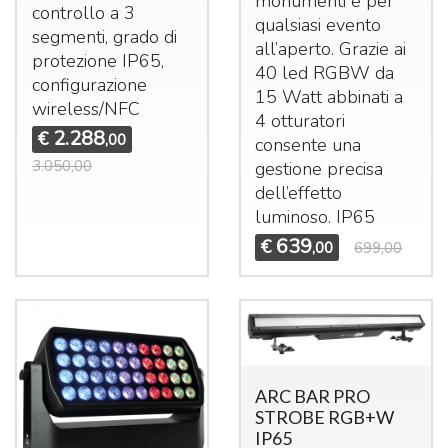
monumenti e per
controllo a 3
qualsiasi evento
segmenti, grado di
all’aperto. Grazie ai
protezione IP65,
40 led
RGBW
da
configurazione
15 Watt abbinati a
wireless/
NFC
4 otturatori
2.288
€
,00
consente una
3.050,00
gestione precisa
dell’effetto
luminoso. IP65
639
€
,00
699,00
ARC BAR PRO
STROBE RGB+W
IP65