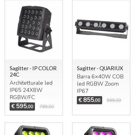
Sagitter - IP COLOR
Sagitter - QUARIUX
24C
Barra 6×40W
COB
Architetturale led
led
RGBW
Zoom
IP65 24X8W
IP67
RGBW
/FC
855
€
,00
999,00
595
€
,00
789,00