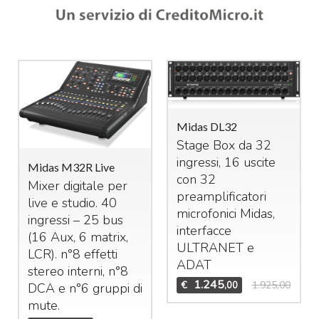
Midas DL32
Stage Box da 32
ingressi, 16 uscite
Midas M32R Live
con 32
Mixer digitale per
preamplificatori
live e studio. 40
microfonici Midas,
ingressi – 25 bus
interfacce
(16 Aux, 6 matrix,
ULTRANET
e
LCR
). n°8 effetti
ADAT
stereo interni, n°8
1.245
€
1.925,00
,00
DCA
e n°6 gruppi di
mute.