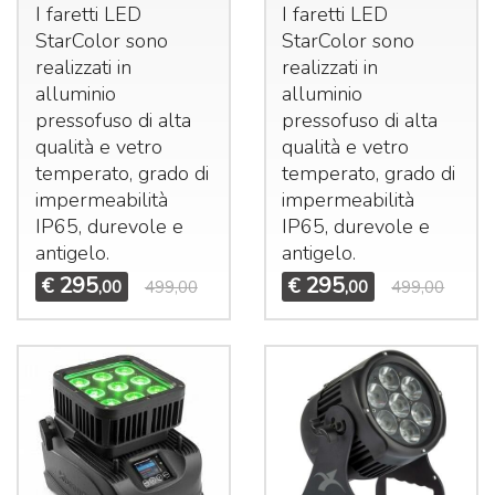
I faretti
LED
I faretti
LED
StarColor sono
StarColor sono
realizzati in
realizzati in
alluminio
alluminio
pressofuso di alta
pressofuso di alta
qualità e vetro
qualità e vetro
temperato, grado di
temperato, grado di
impermeabilità
impermeabilità
IP65, durevole e
IP65, durevole e
antigelo.
antigelo.
295
295
€
€
,00
499,00
,00
499,00