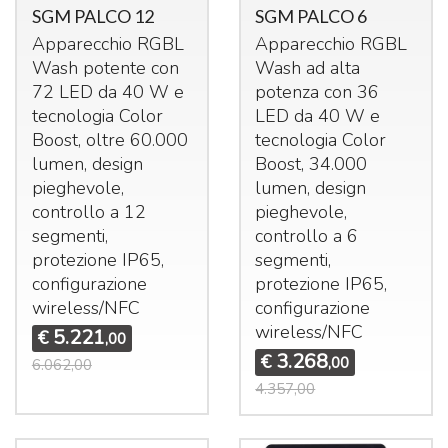
SGM PALCO 12
SGM PALCO 6
Apparecchio
RGBL
Apparecchio
RGBL
Wash potente con
Wash ad alta
72
LED
da 40 W e
potenza con 36
tecnologia Color
LED
da 40 W e
Boost, oltre 60.000
tecnologia Color
lumen, design
Boost, 34.000
pieghevole,
lumen, design
controllo a 12
pieghevole,
segmenti,
controllo a 6
protezione IP65,
segmenti,
configurazione
protezione IP65,
wireless/
NFC
configurazione
wireless/
NFC
5.221
€
,00
3.268
€
,00
6.062,00
4.357,00