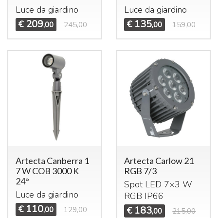
Luce da giardino
Luce da giardino
209
135
€
€
,00
245,00
,00
159,00
Artecta Canberra 1
Artecta Carlow 21
7 W COB 3000 K
RGB 7/3
24°
Spot
LED
7×3 W
Luce da giardino
RGB
IP66
110
€
183
,00
129,00
€
,00
215,00