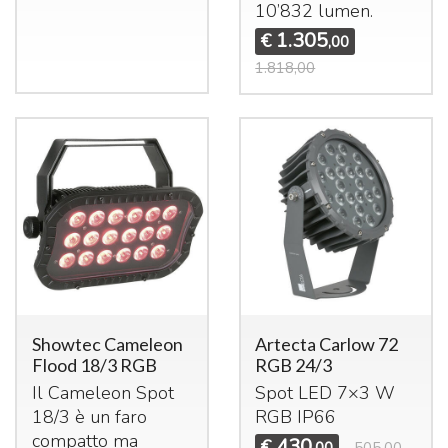
10’832 lumen.
1.305
€
,00
1.818,00
Showtec Cameleon
Artecta Carlow 72
Flood 18/3 RGB
RGB 24/3
Il Cameleon Spot
Spot
LED
7×3 W
18/3 è un faro
RGB
IP66
compatto ma
430
€