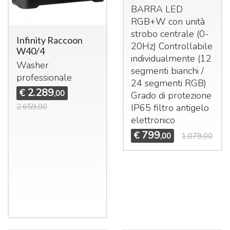
BARRA
LED
RGB+W con unità
strobo centrale (0-
Infinity Raccoon
20Hz) Controllabile
W40/4
individualmente (12
Washer
segmenti bianchi /
professionale
24 segmenti
RGB
)
2.289
€
,00
Grado di protezione
IP65 filtro antigelo
2.659,00
elettronico
799
€
,00
1.079,00