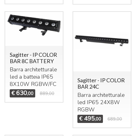
Sagitter - IP COLOR
BAR 8C BATTERY
Barra architetturale
led a batteia IP65
Sagitter - IP COLOR
8X10W
RGBW
/FC
BAR 24C
630
€
,00
889,00
Barra architetturale
led IP65 24X8W
RGBW
495
€
,00
689,00