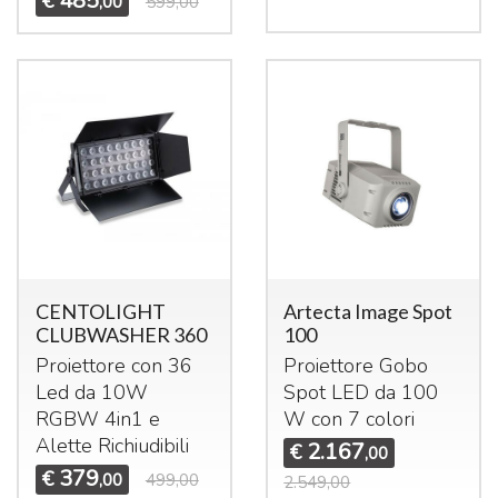
485
€
,00
599,00
CENTOLIGHT
Artecta Image Spot
CLUBWASHER 360
100
Proiettore con 36
Proiettore Gobo
Led da 10W
Spot
LED
da 100
RGBW
4in1 e
W con 7 colori
Alette Richiudibili
2.167
€
,00
379
€
,00
499,00
2.549,00