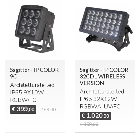
Sagitter - IP COLOR
Sagitter - IP COLOR
9C
32CDL WIRELESS
VERSION
Architetturale led
Architetturale led
IP65 9X10W
IP65 32X12W
RGBW
/FC
RGBWA
-UV/FC
399
€
,00
489,00
1.020
€
,00
1.358,00