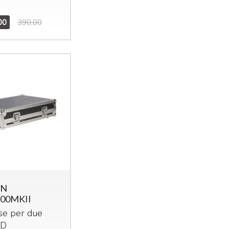
00
390,00
ON
00MKII
ase per due
CD