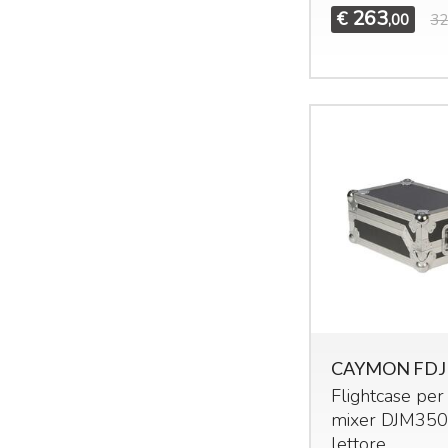
263
€
,00
32
CAYMON FDJ
Flightcase per
mixer DJM350
lettore