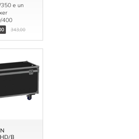
/350 e un
ixer
/400
00
343,00
ON
6HD/B