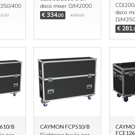
CDJ200
/350/400
disco mixer DJM2000
disco m
334
€
3,00
,00
408,00
DJM350
281
€
,
610/B
CAYMON FCP510/B
CAYM
FCE12
le per
Flightcase baule per