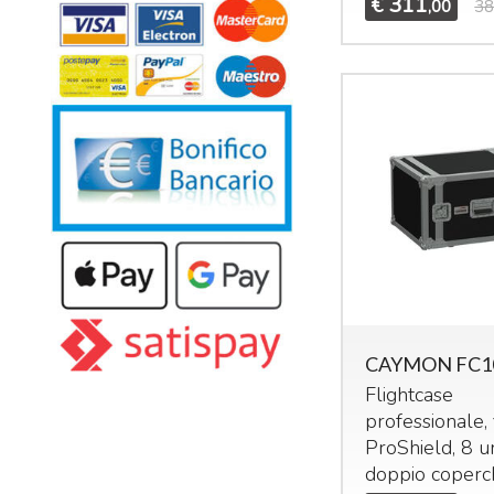
311
€
,00
38
CAYMON FC1
Flightcase
professionale, 
ProShield, 8 un
doppio coperc