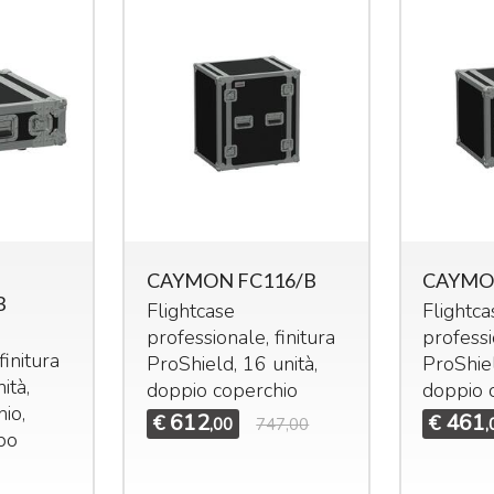
CAYMON FC116/B
CAYMO
B
Flightcase
Flightca
professionale, finitura
professi
finitura
ProShield, 16 unità,
ProShiel
ità,
doppio coperchio
doppio 
io,
612
461
€
€
,00
747,00
,
po