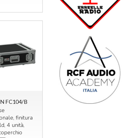
N FC104/B
se
onale, finitura
d, 4 unità,
coperchio