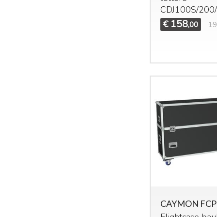
CDJ100S/200
158
€
,00
19
CAYMON FCP
Flightcase bau