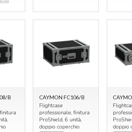
0,00
08/B
CAYMON FC106/B
CAYMO
Flightcase
Flightca
finitura
professionale, finitura
professi
ità,
ProShield, 6 unità,
ProShiel
hio
doppio coperchio
doppio 