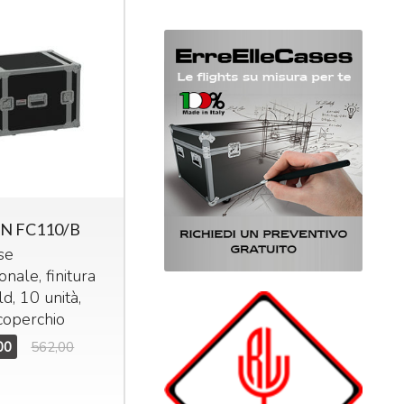
N FC110/B
se
onale, finitura
d, 10 unità,
coperchio
00
562,00