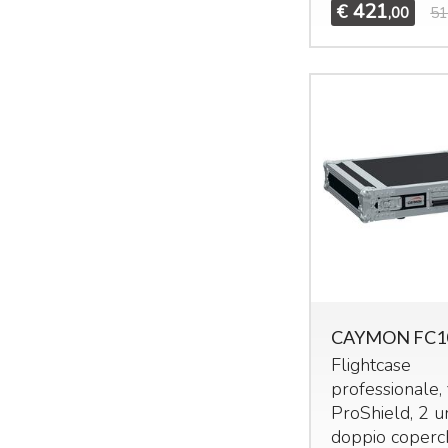
421
€
,00
51
CAYMON FC1
Flightcase
professionale, 
ProShield, 2 un
doppio coperc