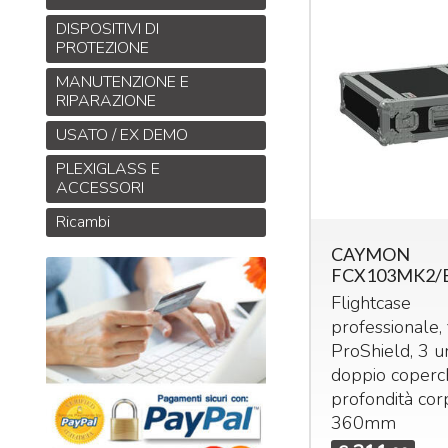
DISPOSITIVI DI
PROTEZIONE
MANUTENZIONE E
RIPARAZIONE
USATO / EX DEMO
PLEXIGLASS E
ACCESSORI
Ricambi
CAYMON
FCX103MK2/
Flightcase
professionale, 
ProShield, 3 un
doppio coperch
profondità cor
360mm