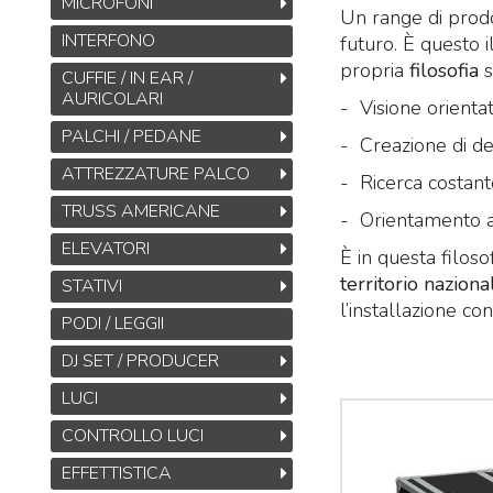
MICROFONI
Un range di prodo
INTERFONO
futuro. È questo 
propria
filosofia
s
CUFFIE / IN EAR /
AURICOLARI
- Visione orienta
PALCHI / PEDANE
- Creazione di d
ATTREZZATURE PALCO
- Ricerca costant
TRUSS AMERICANE
- Orientamento al
ELEVATORI
È in questa filoso
territorio nazion
STATIVI
l’installazione co
PODI / LEGGII
DJ SET / PRODUCER
LUCI
CONTROLLO LUCI
EFFETTISTICA