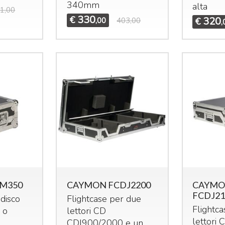
340mm
alta
1,00
330
€
320
,00
403,00
€
,
M350
CAYMON FCDJ2200
CAYM
FCDJ21
 disco
Flightcase per due
Flightc
 o
lettori CD
lettori 
CDJ900/2000 e un