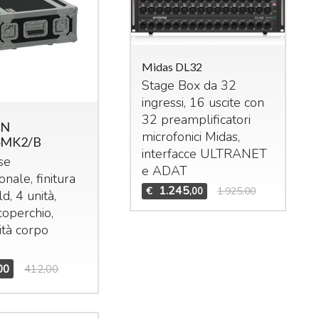
Midas DL32
Stage Box da 32
ingressi, 16 uscite con
das M32R Live
32 preamplificatori
ON
xer digitale per live
microfonici Midas,
4MK2/B
studio. 40 ingressi –
interfacce
ULTRANET
se
 bus (16 Aux, 6
Mid
e
ADAT
onale, finitura
Bun
trix,
LCR
). n°8 effetti
1.245
€
1.925,00
,00
d, 4 unità,
Set
ereo interni, n°8
DCA
coperchio,
Mid
n°6 gruppi di mute.
ità corpo
Te
1.995
3.909,00
,00
m
Mid
00
412,00
€