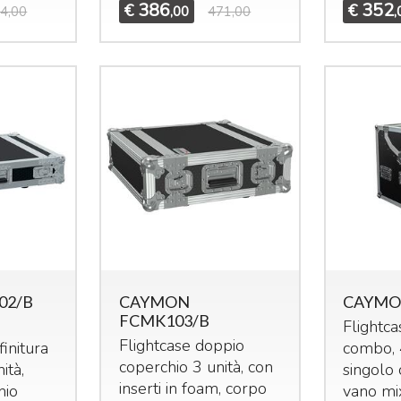
386
352
€
€
4,00
,00
471,00
,
02/B
CAYMON
CAYMO
FCMK103/B
Flightc
Flightcase doppio
finitura
combo, 4
coperchio 3 unità, con
ità,
singolo 
inserti in foam, corpo
hio
vano mi