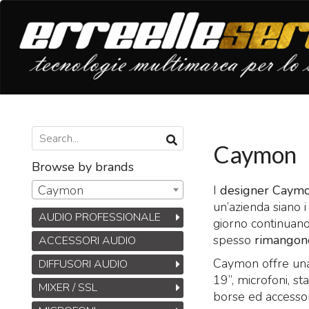
Caymon
Browse by brands
I
designer Caym
Caymon
un’azienda siano i
AUDIO PROFESSIONALE
giorno continuano 
spesso
rimangon
ACCESSORI AUDIO
Caymon offre un
DIFFUSORI AUDIO
19”, microfoni, st
MIXER / SSL
borse ed accessor