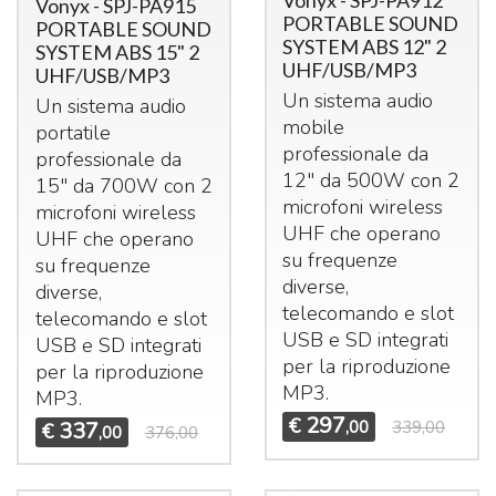
Vonyx - SPJ-PA912
Vonyx - SPJ-PA915
PORTABLE SOUND
PORTABLE SOUND
SYSTEM ABS 12" 2
SYSTEM ABS 15" 2
UHF/USB/MP3
UHF/USB/MP3
Un sistema audio
Un sistema audio
mobile
portatile
professionale da
professionale da
12" da 500W con 2
15" da 700W con 2
microfoni wireless
microfoni wireless
UHF
che operano
UHF
che operano
su frequenze
su frequenze
diverse,
diverse,
telecomando e slot
telecomando e slot
USB
e SD integrati
USB
e SD integrati
per la riproduzione
per la riproduzione
MP3.
MP3.
297
€
337
,00
339,00
€
,00
376,00