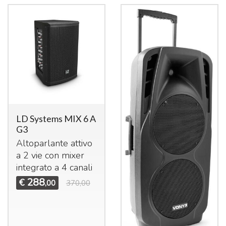
LD Systems MIX 6 A
G3
Altoparlante attivo
a 2 vie con mixer
integrato a 4 canali
288
€
,00
370,00