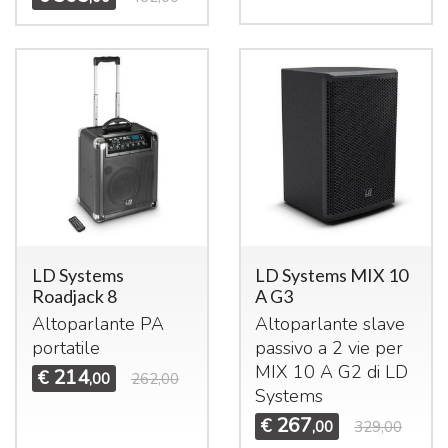
LD Systems
LD Systems MIX 10
Roadjack 8
A G3
Altoparlante PA
Altoparlante slave
portatile
passivo a 2 vie per
MIX
10 A G2 di LD
214
€
,00
262,00
Systems
267
€
,00
329,00