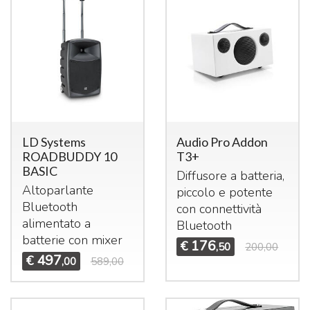
LD Systems
Audio Pro Addon
ROADBUDDY 10
T3+
BASIC
Diffusore a batteria,
Altoparlante
piccolo e potente
Bluetooth
con connettività
alimentato a
Bluetooth
batterie con mixer
176
€
,50
200,00
497
€
,00
589,00