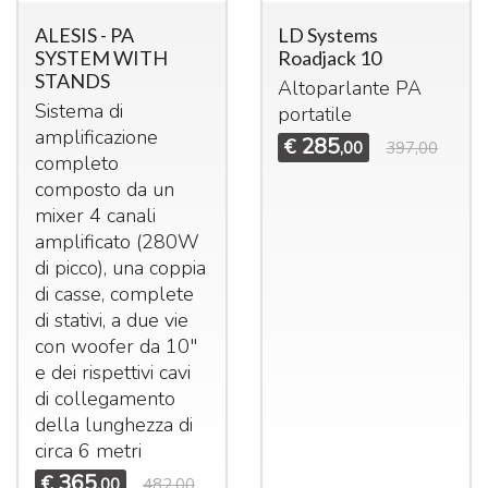
ALESIS - PA
LD Systems
SYSTEM WITH
Roadjack 10
STANDS
Altoparlante PA
Sistema di
portatile
amplificazione
285
€
,00
397,00
completo
composto da un
mixer 4 canali
amplificato (280W
di picco), una coppia
di casse, complete
di stativi, a due vie
con woofer da 10"
e dei rispettivi cavi
di collegamento
della lunghezza di
circa 6 metri
365
€
,00
482,00