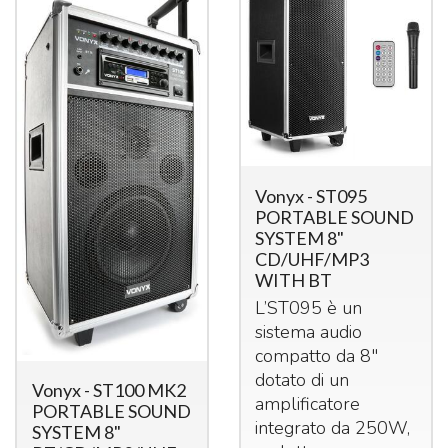
Vonyx - ST095
PORTABLE SOUND
SYSTEM 8"
CD/UHF/MP3
WITH BT
L’ST095 è un
sistema audio
compatto da 8"
dotato di un
Vonyx - ST100 MK2
amplificatore
PORTABLE SOUND
integrato da 250W,
SYSTEM 8"