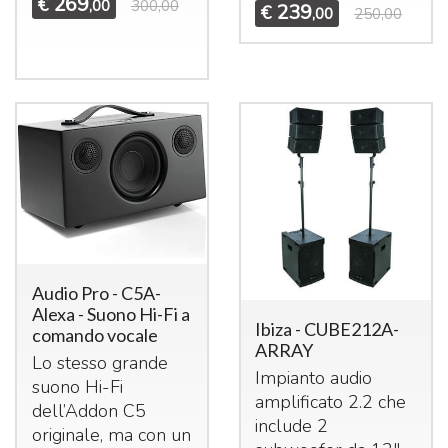
269
€
,00
300,00
239
€
,00
250,00
Audio Pro - C5A-
Alexa - Suono Hi-Fi a
Ibiza - CUBE212A-
comando vocale
ARRAY
Lo stesso grande
Impianto audio
suono Hi-Fi
amplificato 2.2 che
dell’Addon C5
include 2
originale, ma con un