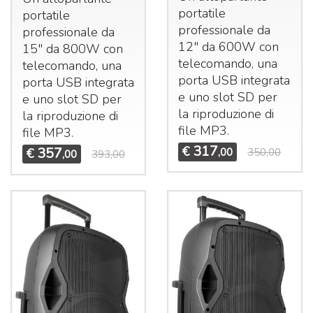
portatile
portatile
professionale da
professionale da
12" da 600W con
15" da 800W con
telecomando, una
telecomando, una
porta
USB
integrata
porta
USB
integrata
e uno slot SD per
e uno slot SD per
la riproduzione di
la riproduzione di
file MP3.
file MP3.
317
€
357
,00
350,00
€
,00
393,00