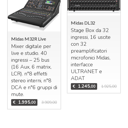
Midas DL32
Stage Box da 32
ingressi, 16 uscite
Midas M32R Live
con 32
Mixer digitale per
preamplificatori
live e studio. 40
microfonici Midas,
ingressi – 25 bus
interfacce
(16 Aux, 6 matrix,
ULTRANET
e
LCR
). n°8 effetti
ADAT
stereo interni, n°8
1.245
€
1.925,00
,00
DCA
e n°6 gruppi di
mute.
1.995
€
3.909,00
,00