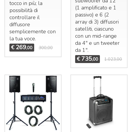
subwoofer da 12"
tocco in più; la
(1 amplificato e 1
possibilità di
passivo) e 6 (2
controllare il
array di 3) diffusori
diffusore
satelliti, ciascuno
semplicemente con
con un mid-range
la tua voce.
da 4" e un tweeter
269
€
,00
300,00
da 1".
735
€
,00
1.023,00