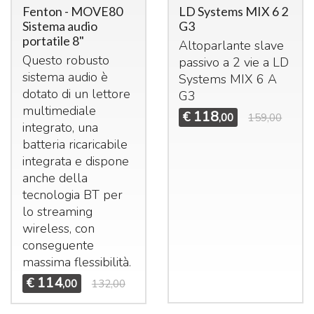
Fenton - MOVE80
LD Systems MIX 6 2
Sistema audio
G3
portatile 8"
Altoparlante slave
Questo robusto
passivo a 2 vie a LD
sistema audio è
Systems
MIX
6 A
dotato di un lettore
G3
multimediale
118
€
,00
159,00
integrato, una
batteria ricaricabile
integrata e dispone
anche della
tecnologia BT per
lo streaming
wireless, con
conseguente
massima flessibilità.
114
€
,00
132,00