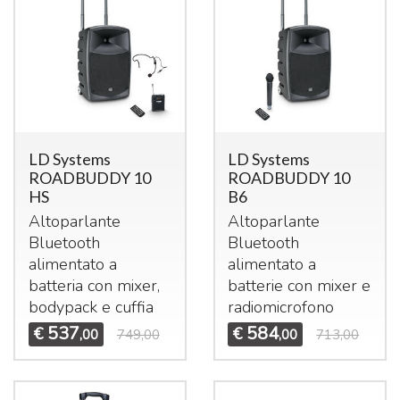
LD Systems
LD Systems
ROADBUDDY 10
ROADBUDDY 10
HS
B6
Altoparlante
Altoparlante
Bluetooth
Bluetooth
alimentato a
alimentato a
batteria con mixer,
batterie con mixer e
bodypack e cuffia
radiomicrofono
537
584
€
€
,00
749,00
,00
713,00