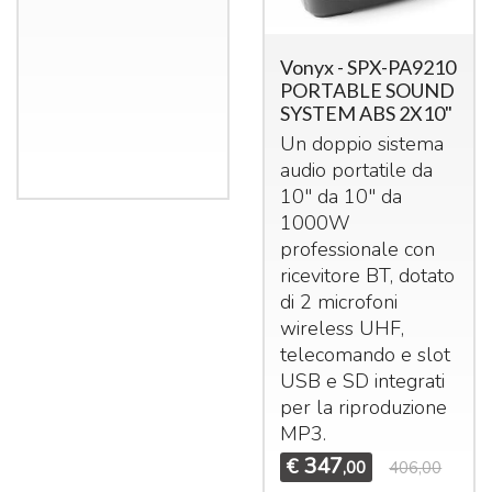
Vonyx - SPX-PA9210
PORTABLE SOUND
SYSTEM ABS 2X10"
Un doppio sistema
audio portatile da
10" da 10" da
1000W
professionale con
ricevitore BT, dotato
di 2 microfoni
wireless
UHF
,
telecomando e slot
USB
e SD integrati
per la riproduzione
MP3.
347
€
,00
406,00