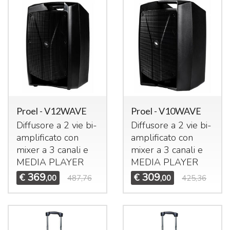
Proel - V12WAVE
Proel - V10WAVE
Diffusore a 2 vie bi-
Diffusore a 2 vie bi-
amplificato con
amplificato con
mixer a 3 canali e
mixer a 3 canali e
MEDIA
PLAYER
MEDIA
PLAYER
369
309
€
€
,00
487,76
,00
425,36