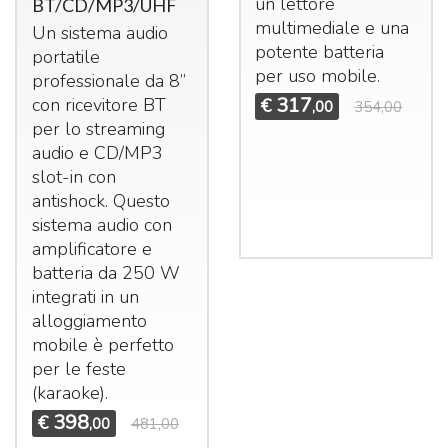
un lettore
BT/CD/MP3/UHF
multimediale e una
Un sistema audio
potente batteria
portatile
per uso mobile.
professionale da 8’’
317
con ricevitore BT
€
,00
354,00
per lo streaming
audio e CD/MP3
slot-in con
antishock. Questo
sistema audio con
amplificatore e
batteria da 250 W
integrati in un
alloggiamento
mobile è perfetto
per le feste
(karaoke).
398
€
,00
481,00