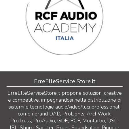
ErreElleService Store.it
ErreElleServiceStore.it propone soluzioni creative
e competitive, impegnandosi nella distribuzione di
sistemi e tecnologie audio/video/luci professionali
come i brand DAD, ProLights, ArchWork,
ProTruss, ProAudio, GDE, RCF, Montarbo, QSC,
JBL, Shure, Sagitter, Proel, Soundsation, Pioneer