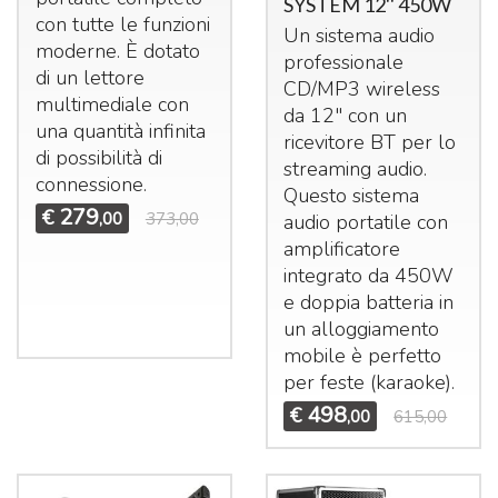
SYSTEM 12'' 450W
con tutte le funzioni
Un sistema audio
moderne. È dotato
professionale
di un lettore
CD/MP3 wireless
multimediale con
da 12" con un
una quantità infinita
ricevitore BT per lo
di possibilità di
streaming audio.
connessione.
Questo sistema
279
€
,00
373,00
audio portatile con
amplificatore
integrato da 450W
e doppia batteria in
un alloggiamento
mobile è perfetto
per feste (karaoke).
498
€
,00
615,00