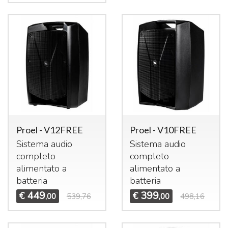
Proel - V12FREE
Proel - V10FREE
Sistema audio
Sistema audio
completo
completo
alimentato a
alimentato a
batteria
batteria
449
399
€
€
,00
539,76
,00
498,16