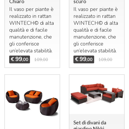
Chiaro
scuro
Il vaso per piante è
Il vaso per piante è
realizzato in rattan
realizzato in rattan
WINTECH© di alta
WINTECH© di alta
qualità e di facile
qualità e di facile
manutenzione, che
manutenzione, che
gli conferisce
gli conferisce
un’elevata stabilità.
un’elevata stabilità.
99
99
€
€
,00
109,00
,00
109,00
Set di divani da
giardino Nikki