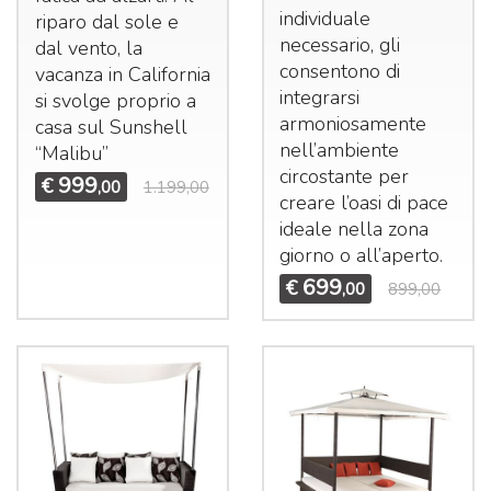
individuale
riparo dal sole e
necessario, gli
dal vento, la
consentono di
vacanza in California
integrarsi
si svolge proprio a
armoniosamente
casa sul Sunshell
nell’ambiente
“Malibu”
circostante per
999
€
,00
1.199,00
creare l’oasi di pace
ideale nella zona
giorno o all’aperto.
699
€
,00
899,00