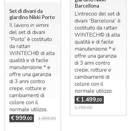
Barcellona
Set di divani da
L’intreccio del set di
giardino Nikki Porto
divani “Barcelona” è
Il lavoro in vimini
costituito da rattan
del set di divani
WINTECH© di alta
“Porto” è costituito
qualità e di facile
da rattan
manutenzione * e
WINTECH© di alta
offre una garanzia
qualità e di facile
di 3 anni contro
manutenzione * e
crepe, rotture e
offre una garanzia
cambiamenti di
di 3 anni contro
colore con il
crepe, rotture e
normale utilizzo.
cambiamenti di
1.499
€
,00
colore con il
1.799,00
normale utilizzo.
999
€
,00
1.599,00