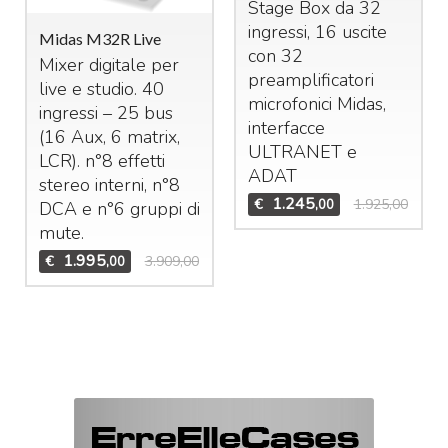
Stage Box da 32
ingressi, 16 uscite
Midas M32R Live
con 32
Mixer digitale per
preamplificatori
live e studio. 40
microfonici Midas,
ingressi – 25 bus
interfacce
(16 Aux, 6 matrix,
ULTRANET
e
LCR
). n°8 effetti
ADAT
stereo interni, n°8
1.245
€
1.925,00
,00
DCA
e n°6 gruppi di
mute.
1.995
€
3.909,00
,00