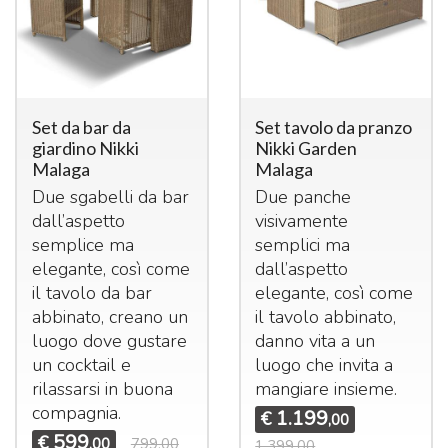
Set da bar da
Set tavolo da pranzo
giardino Nikki
Nikki Garden
Malaga
Malaga
Due sgabelli da bar
Due panche
dall’aspetto
visivamente
semplice ma
semplici ma
elegante, così come
dall’aspetto
il tavolo da bar
elegante, così come
abbinato, creano un
il tavolo abbinato,
luogo dove gustare
danno vita a un
un cocktail e
luogo che invita a
rilassarsi in buona
mangiare insieme.
compagnia.
1.199
€
,00
599
€
,00
799,00
1.399,00