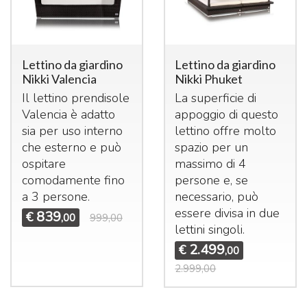
Lettino da giardino
Lettino da giardino
Nikki Valencia
Nikki Phuket
Il lettino prendisole
La superficie di
Valencia è adatto
appoggio di questo
sia per uso interno
lettino offre molto
che esterno e può
spazio per un
ospitare
massimo di 4
comodamente fino
persone e, se
a 3 persone.
necessario, può
essere divisa in due
839
€
,00
999,00
lettini singoli.
2.499
€
,00
2.999,00