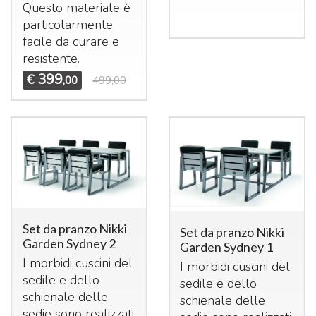
Questo materiale è
particolarmente
facile da curare e
resistente.
399
€
,00
499,00
Set da pranzo Nikki
Set da pranzo Nikki
Garden Sydney 2
Garden Sydney 1
I morbidi cuscini del
I morbidi cuscini del
sedile e dello
sedile e dello
schienale delle
schienale delle
sedie sono realizzati