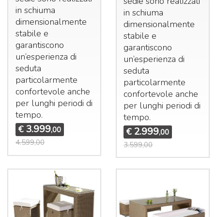
sedie sono realizzati
in schiuma
in schiuma
dimensionalmente
dimensionalmente
stabile e
stabile e
garantiscono
garantiscono
un’esperienza di
un’esperienza di
seduta
seduta
particolarmente
particolarmente
confortevole anche
confortevole anche
per lunghi periodi di
per lunghi periodi di
tempo.
tempo.
3.999
€
2.999
,00
€
,00
4.599,00
3.599,00