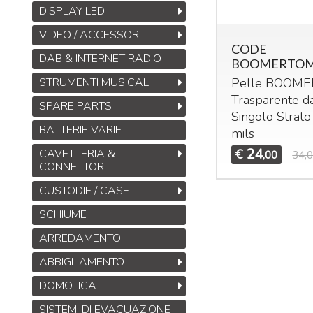
DISPLAY LED
VIDEO / ACCESSORI
CODE
DAB & INTERNET RADIO
BOOMERTOM
Midas DL32
STRUMENTI MUSICALI
Pelle
BOOME
Stage Box da 32
Trasparente d
ingressi, 16 uscite con
SPARE PARTS
Singolo Strato
32 preamplificatori
BATTERIE VARIE
mils
microfonici Midas,
interfacce
ULTRANET
24
CAVETTERIA &
€
,00
34,
M
e
ADAT
CONNETTORI
B
1.245
€
1.925,00
,00
CUSTODIE / CASE
S
M
SCHIUME
T
ARREDAMENTO
M
ABBIGLIAMENTO
DOMOTICA
SISTEMI DI EVACUAZIONE