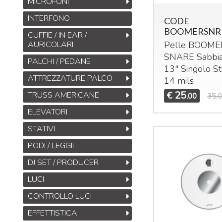
MICROFONI
INTERFONO
CODE
BOOMERSNR
CUFFIE / IN EAR /
AURICOLARI
Pelle
BOOME
SNARE
Sabbia
PALCHI / PEDANE
13" Singolo St
ATTREZZATURE PALCO
14 mils
25
TRUSS AMERICANE
€
,00
35,
ELEVATORI
STATIVI
PODI / LEGGII
DJ SET / PRODUCER
LUCI
CONTROLLO LUCI
EFFETTISTICA