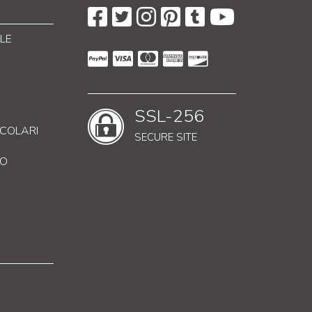
LE
SSL-256
RICOLARI
SECURE SITE
CO