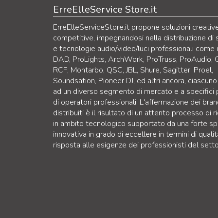
ErreElleService Store.it
ErreElleServiceStore.it propone soluzioni creativ
competitive, impegnandosi nella distribuzione di 
e tecnologie audio/video/luci professionali come 
DAD, ProLights, ArchWork, ProTruss, ProAudio, 
RCF, Montarbo, QSC, JBL, Shure, Sagitter, Proel,
Soundsation, Pioneer DJ, ed altri ancora, ciascuno
ad un diverso segmento di mercato e a specifici p
di operatori professionali. L'affermazione dei bra
distribuiti è il risultato di un attento processo di r
in ambito tecnologico supportato da una forte sp
innovativa in grado di eccellere in termini di qualit
risposta alle esigenze dei professionisti del setto