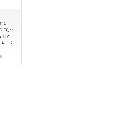
15
R
TOM
a 15"
Mi
 da 10
Mi
e 
00
25
idas M32R Live / DL32
Midas M32 Live / DL32
undle
Bundle
ma
et composto da:
Set composto da:
st
idas M32R Live Klark
Midas M32 Live Klark
e 
eknik NCAT5E-50m
Teknik NCAT5E-50m
€
idas DL32
Midas DL32
3.855
4.655
€
5.324,00
€
6.925,00
,00
,00