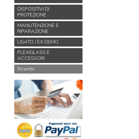
DISPOSITIVI DI
PROTEZIONE
MANUTENZIONE E
RIPARAZIONE
USATO / EX DEMO
PLEXIGLASS E
ACCESSORI
Ricambi