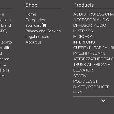
Shop
Products
e e
Home
AUDIO PROFESSIONA
sistemi
Categories
ACCESSORI AUDIO
i brand
Your cart
DIFFUSORI AUDIO
GDE,
Privacy and Cookies
MIXER / SSL
Legal notices
MICROFONI
 legato
About us
INTERFONO
rofili
CUFFIE / IN EAR / AU
nd
PALCHI / PEDANE
icerca
ATTREZZATURE PAL
inta
TRUSS AMERICANE
à e di
ELEVATORI
re.
STATIVI
PODI / LEGGII
DJ SET / PRODUCER
LUCI
CONTROLLO LUCI
EFFETTISTICA
DISPLAY LED