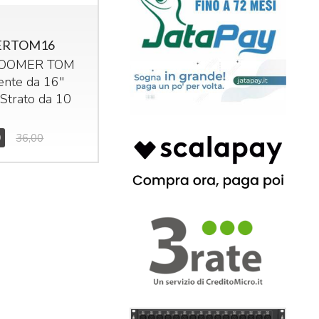
RTOM16
OOMER
TOM
ente da 16"
 Strato da 10
0
36,00