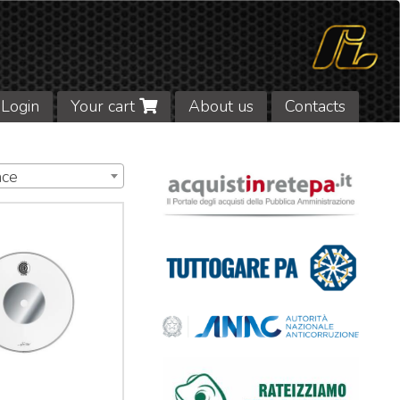
Login
Your cart
About us
Contacts
nce