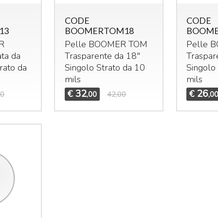
CODE
CODE
13
BOOMERTOM18
BOOME
R
Pelle
BOOMER
TOM
Pelle
B
ta da
Trasparente da 18"
Traspar
rato da
Singolo Strato da 10
Singolo
mils
mils
32
26
€
€
00
,00
42,00
,0