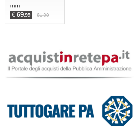
mm
69
€
,99
81,90