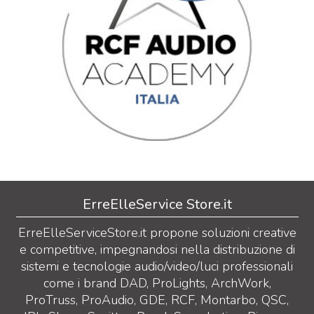
ErreElleService Store.it
ErreElleServiceStore.it propone soluzioni creative
e competitive, impegnandosi nella distribuzione di
sistemi e tecnologie audio/video/luci professionali
come i brand DAD, ProLights, ArchWork,
ProTruss, ProAudio, GDE, RCF, Montarbo, QSC,