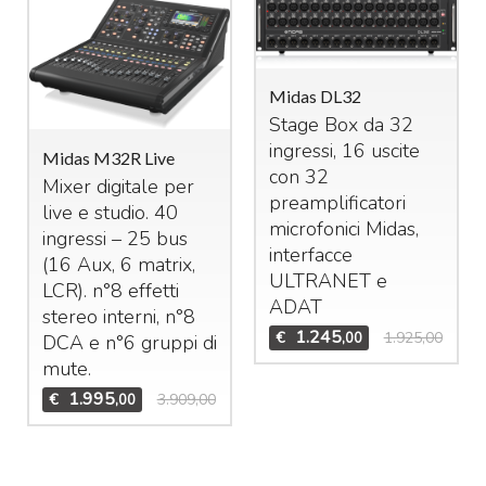
Midas DL32
Stage Box da 32
ingressi, 16 uscite
Midas M32R Live
con 32
Mixer digitale per
preamplificatori
live e studio. 40
microfonici Midas,
ingressi – 25 bus
interfacce
(16 Aux, 6 matrix,
ULTRANET
e
LCR
). n°8 effetti
ADAT
stereo interni, n°8
1.245
€
1.925,00
,00
DCA
e n°6 gruppi di
mute.
1.995
€
3.909,00
,00