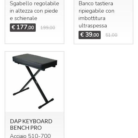
Sgabello regolabile
Banco tastiera
in altezza con piede
ripiegabile con
e schienale
imbottitura
ultraspessa
177
€
,00
199,00
39
€
,00
51,00
DAP KEYBOARD
BENCH PRO
Acciaio 510-700