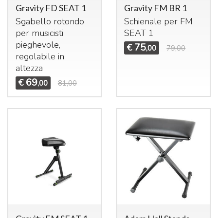
Gravity FD SEAT 1
Gravity FM BR 1
Sgabello rotondo
Schienale per FM
per musicisti
SEAT
1
pieghevole,
75
€
,00
79,00
regolabile in
altezza
69
€
,00
81,00