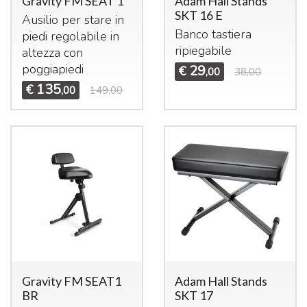
Gravity FM SEAT 1
Adam Hall Stands
SKT 16 E
Ausilio per stare in
Banco tastiera
piedi regolabile in
ripiegabile
altezza con
poggiapiedi
29
€
,00
38,00
135
€
,00
149,00
Gravity FM SEAT1
Adam Hall Stands
BR
SKT 17