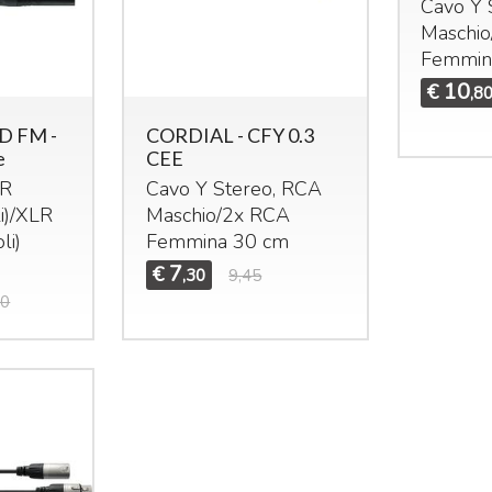
Cavo Y 
Maschi
Femmin
10
€
,8
D FM -
CORDIAL - CFY 0.3
e
CEE
R
Cavo Y Stereo,
RCA
)/
XLR
Maschio/2x
RCA
li)
Femmina 30 cm
7
€
,30
9,45
70