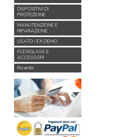
DISPOSITIVI DI
PROTEZIONE
MANUTENZIONE E
RIPARAZIONE
USATO / EX DEMO
PLEXIGLASS E
ACCESSORI
Ricambi