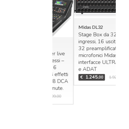
Midas DL32
Stage Box da 32
ingressi, 16 uscite con
das M32R Live
32 preamplificatori
xer digitale per live
microfonici Midas,
studio. 40 ingressi –
interfacce
ULTRANET
 bus (16 Aux, 6
Mid
e
ADAT
Bun
trix,
LCR
). n°8 effetti
1.245
€
1.925,00
,00
Set
ereo interni, n°8
DCA
Mid
n°6 gruppi di mute.
Te
1.995
3.909,00
,00
Mid
€