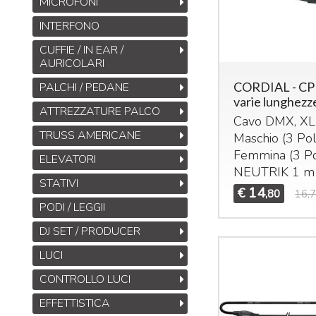
MICROFONI
INTERFONO
CUFFIE / IN EAR /
AURICOLARI
CORDIAL - CP
PALCHI / PEDANE
varie lunghezz
ATTREZZATURE PALCO
Cavo
DMX
,
XL
TRUSS AMERICANE
Maschio (3 Poli
Femmina (3 Po
ELEVATORI
NEUTRIK
1 m
STATIVI
14
€
,80
16,
PODI / LEGGII
DJ SET / PRODUCER
LUCI
CONTROLLO LUCI
EFFETTISTICA