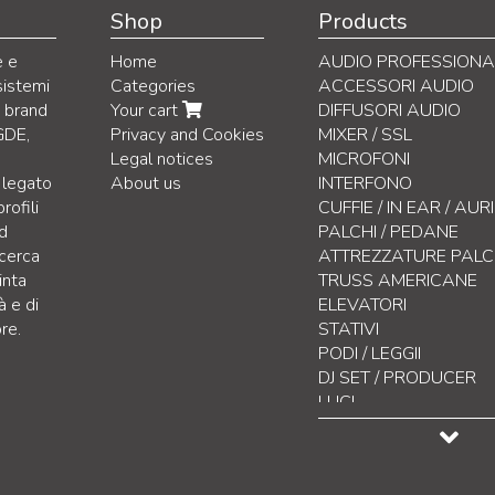
Shop
Products
e e
Home
AUDIO PROFESSIONA
sistemi
Categories
ACCESSORI AUDIO
i brand
Your cart
DIFFUSORI AUDIO
GDE,
Privacy and Cookies
MIXER / SSL
Legal notices
MICROFONI
 legato
About us
INTERFONO
rofili
CUFFIE / IN EAR / AU
nd
PALCHI / PEDANE
icerca
ATTREZZATURE PAL
inta
TRUSS AMERICANE
à e di
ELEVATORI
re.
STATIVI
PODI / LEGGII
DJ SET / PRODUCER
LUCI
CONTROLLO LUCI
EFFETTISTICA
DISPLAY LED