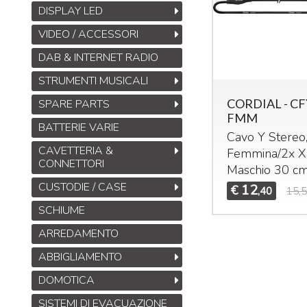
DISPLAY LED
VIDEO / ACCESSORI
DAB & INTERNET RADIO
Midas DL32
STRUMENTI MUSICALI
Stage Box da 32
ingressi, 16 uscite con
CORDIAL - CF
SPARE PARTS
32 preamplificatori
FMM
BATTERIE VARIE
microfonici Midas,
Cavo Y Stereo
interfacce
ULTRANET
CAVETTERIA &
Femmina/2x
X
M
e
ADAT
CONNETTORI
Maschio 30 c
B
1.245
€
1.925,00
,00
CUSTODIE / CASE
12
S
€
,40
15,
M
SCHIUME
T
ARREDAMENTO
M
ABBIGLIAMENTO
DOMOTICA
SISTEMI DI EVACUAZIONE