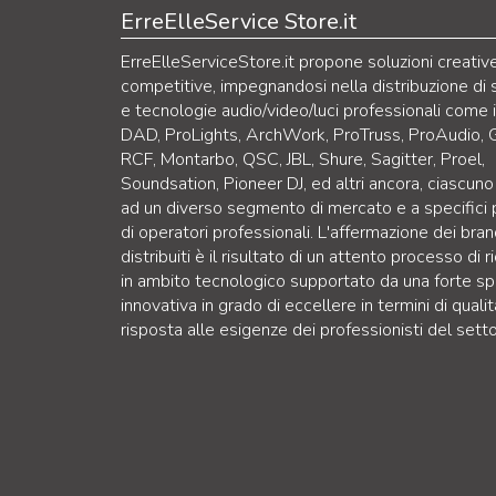
ErreElleService Store.it
ErreElleServiceStore.it propone soluzioni creativ
competitive, impegnandosi nella distribuzione di 
e tecnologie audio/video/luci professionali come 
DAD, ProLights, ArchWork, ProTruss, ProAudio, 
RCF, Montarbo, QSC, JBL, Shure, Sagitter, Proel,
Soundsation, Pioneer DJ, ed altri ancora, ciascuno
ad un diverso segmento di mercato e a specifici p
di operatori professionali. L'affermazione dei bra
distribuiti è il risultato di un attento processo di r
in ambito tecnologico supportato da una forte sp
innovativa in grado di eccellere in termini di qualit
risposta alle esigenze dei professionisti del setto