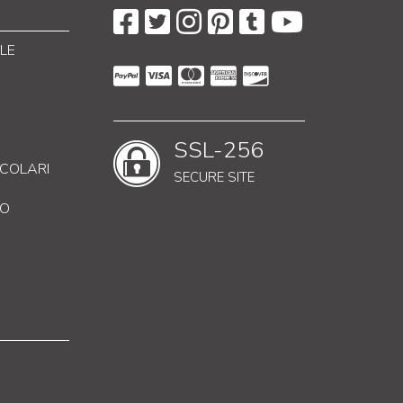
LE
SSL-256
RICOLARI
SECURE SITE
CO