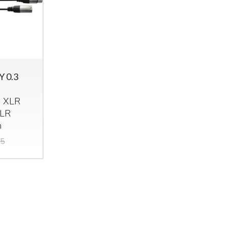
Y 0.3
Mi
Mi
,
XLR
e 
LR
25
idas M32R Live / DL32
Midas M32 Live / DL32
m
undle
Bundle
ma
et composto da:
Set composto da:
55
st
idas M32R Live Klark
Midas M32 Live Klark
e 
eknik NCAT5E-50m
Teknik NCAT5E-50m
€
idas DL32
Midas DL32
3.855
4.655
€
5.324,00
€
6.925,00
,00
,00