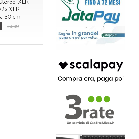
Stereo,
XLR
o/2x
XLR
a 30 cm
0
13,80