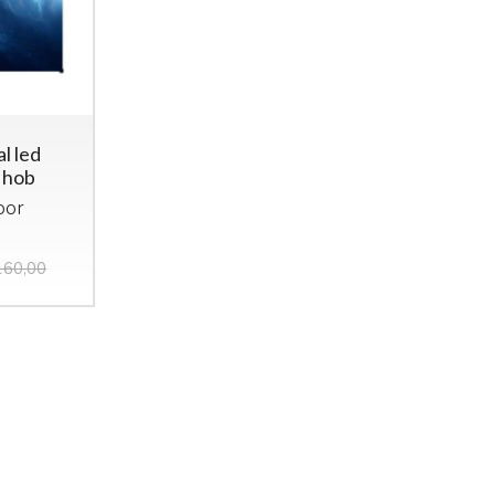
l led
 hob
oor
160,00