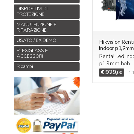
DISPOSITIVI DI
PROTEZIONE
MANUTENZIONE E
RIPARAZIONE
USATO / EX DEMO
Hikvision Renta
indoor p1,9mm
PLEXIGLASS E
Rental led ind
ACCESSORI
p1,9mm hob
Ricambi
929
€
,00
1.