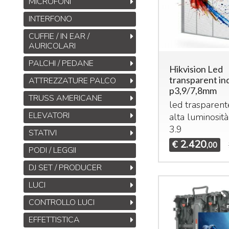
MICROFONI
INTERFONO
CUFFIE / IN EAR /
AURICOLARI
PALCHI / PEDANE
Hikvision Led
transparent in
ATTREZZATURE PALCO
p3,9/7,8mm
TRUSS AMERICANE
led trasparent
ELEVATORI
alta luminosit
3.9
STATIVI
2.420
€
,00
PODI / LEGGII
DJ SET / PRODUCER
LUCI
CONTROLLO LUCI
EFFETTISTICA