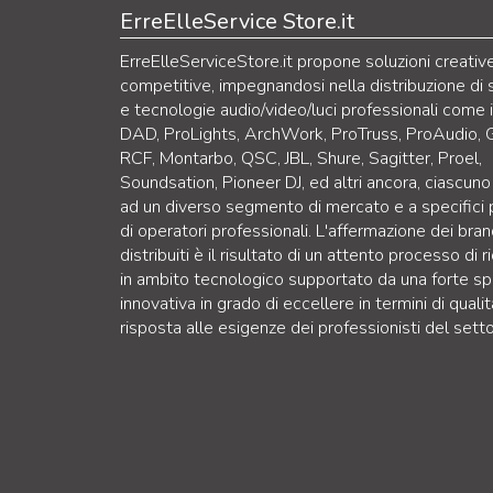
ErreElleService Store.it
ErreElleServiceStore.it propone soluzioni creativ
competitive, impegnandosi nella distribuzione di 
e tecnologie audio/video/luci professionali come 
DAD, ProLights, ArchWork, ProTruss, ProAudio, 
RCF, Montarbo, QSC, JBL, Shure, Sagitter, Proel,
Soundsation, Pioneer DJ, ed altri ancora, ciascuno
ad un diverso segmento di mercato e a specifici p
di operatori professionali. L'affermazione dei bra
distribuiti è il risultato di un attento processo di r
in ambito tecnologico supportato da una forte sp
innovativa in grado di eccellere in termini di qualit
risposta alle esigenze dei professionisti del setto