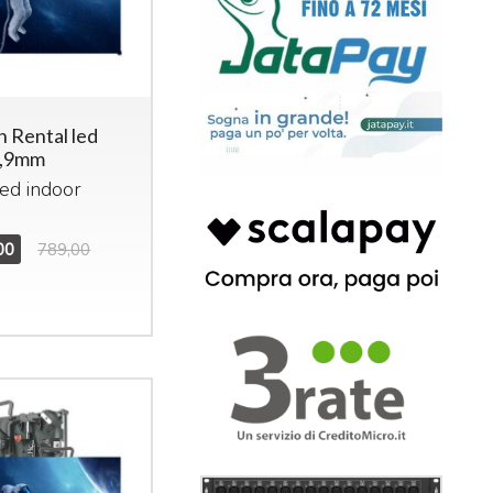
n Rental led
3,9mm
led indoor
00
789,00