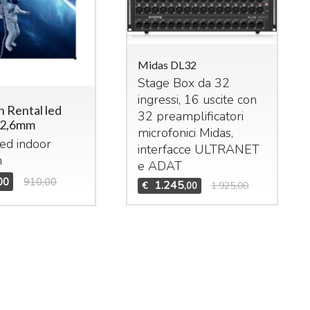
Midas DL32
Stage Box da 32
ingressi, 16 uscite con
n Rental led
das M32R Live
32 preamplificatori
p2,6mm
xer digitale per live
microfonici Midas,
led indoor
studio. 40 ingressi –
interfacce
ULTRANET
m
 bus (16 Aux, 6
Mid
e
ADAT
Bun
trix,
LCR
). n°8 effetti
00
910,00
1.245
€
1.925,00
,00
Set
ereo interni, n°8
DCA
Mid
n°6 gruppi di mute.
Te
1.995
3.909,00
,00
Mid
€