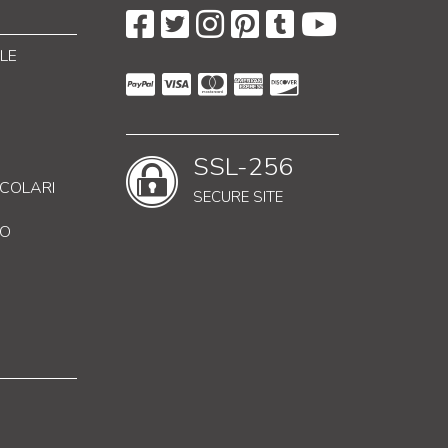
LE
SSL-256
RICOLARI
SECURE SITE
CO