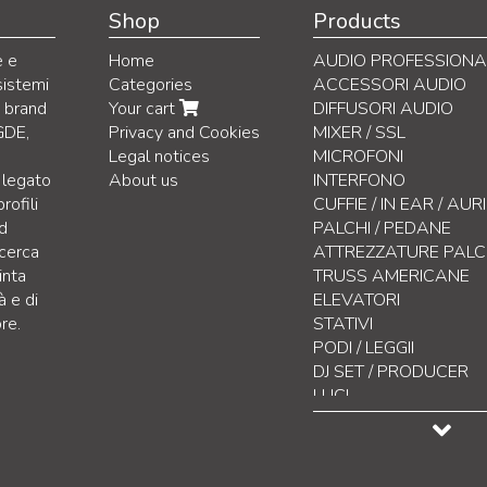
Shop
Products
e e
Home
AUDIO PROFESSIONA
sistemi
Categories
ACCESSORI AUDIO
i brand
Your cart
DIFFUSORI AUDIO
GDE,
Privacy and Cookies
MIXER / SSL
Legal notices
MICROFONI
 legato
About us
INTERFONO
rofili
CUFFIE / IN EAR / AU
nd
PALCHI / PEDANE
icerca
ATTREZZATURE PAL
inta
TRUSS AMERICANE
à e di
ELEVATORI
re.
STATIVI
PODI / LEGGII
DJ SET / PRODUCER
LUCI
CONTROLLO LUCI
EFFETTISTICA
DISPLAY LED