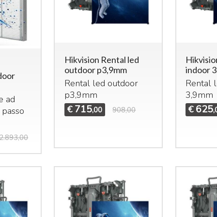
Hikvision Rental led
Hikvisio
outdoor p3,9mm
indoor 
door
Rental led outdoor
Rental 
p3,9mm
3,9mm
e ad
715
625
€
€
à passo
,00
908,00
,
2.893,00