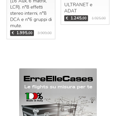
(16 Aux, 6 matrix,
ULTRANET
e
LCR
). n°8 effetti
ADAT
stereo interni, n°8
1.245
€
1.925,00
,00
DCA
e n°6 gruppi di
mute.
1.995
€
3.909,00
,00