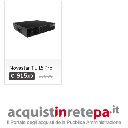
Novastar TU15 Pro
915
€
,00
969,00