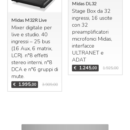
Midas DL32
Stage Box da 32
ingressi, 16 uscite
Midas M32R Live
con 32
Mixer digitale per
preamplificatori
live e studio. 40
microfonici Midas,
ingressi – 25 bus
interfacce
(16 Aux, 6 matrix,
ULTRANET
e
LCR
). n°8 effetti
ADAT
stereo interni, n°8
1.245
€
1.925,00
,00
DCA
e n°6 gruppi di
mute.
1.995
€
3.909,00
,00