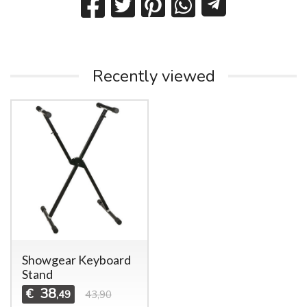
Recently viewed
Showgear Keyboard
Stand
38
€
,49
43,90