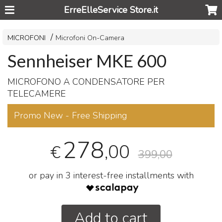
ErreElleService Store.it
MICROFONI
Microfoni On-Camera
Sennheiser MKE 600
MICROFONO
A
CONDENSATORE
PER
TELECAMERE
Promo New - Free Shipping
278
,00
€
399,00
or pay in 3 interest-free installments with
Add to cart