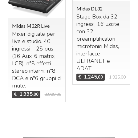
Midas DL32
Stage Box da 32
ingressi, 16 uscite
Midas M32R Live
con 32
Mixer digitale per
preamplificatori
live e studio. 40
microfonici Midas,
ingressi – 25 bus
interfacce
(16 Aux, 6 matrix,
ULTRANET
e
LCR
). n°8 effetti
ADAT
stereo interni, n°8
1.245
€
1.925,00
,00
DCA
e n°6 gruppi di
mute.
1.995
€
3.909,00
,00