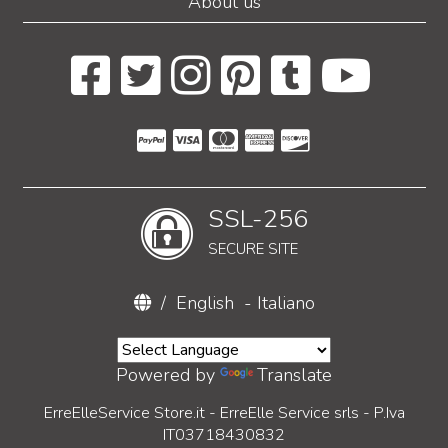
About us
SSL-256
SECURE SITE
/
English
-
Italiano
Powered by
Translate
ErreElleService Store.it - ErreElle Service srls - P.Iva
IT03718430832