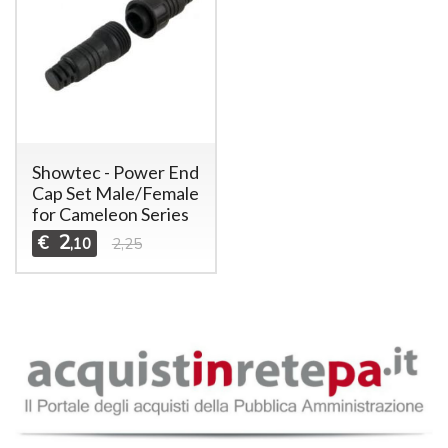
Showtec - Power End
Cap Set Male/Female
for Cameleon Series
2
€
,10
2,25