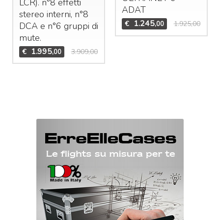
LCR
). n°8 effetti
ADAT
stereo interni, n°8
1.245
€
1.925,00
,00
DCA
e n°6 gruppi di
mute.
1.995
€
3.909,00
,00