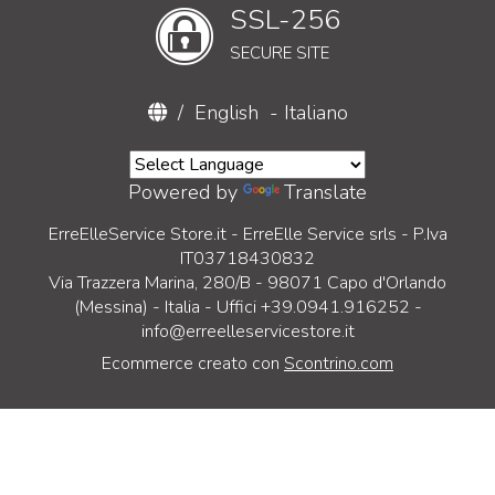
SSL-256
SECURE SITE
/
English
-
Italiano
Powered by
Translate
ErreElleService Store.it - ErreElle Service srls - P.Iva
IT03718430832
Via Trazzera Marina, 280/B - 98071 Capo d'Orlando
(Messina) - Italia - Uffici +39.0941.916252 -
info@erreelleservicestore.it
Ecommerce creato con
Scontrino.com