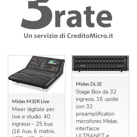
Midas DL32
Stage Box da 32
ingressi, 16 uscite
Midas M32R Live
con 32
Mixer digitale per
preamplificatori
live e studio. 40
microfonici Midas,
ingressi – 25 bus
interfacce
(16 Aux, 6 matrix,
ULTRANET
e