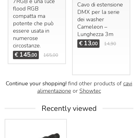
7RGB è una luce
Cavo di estensione
flood
RGB
DMX
per la serie
compatta ma
dei washer
potente che può
Cameleon –
essere usata in
Lunghezza 3m
numerose
13
€
,00
14,90
circostanze.
145
€
,00
165,00
Continue your shopping!
find other products of
cavi
alimentazione
or
Showtec
Recently viewed