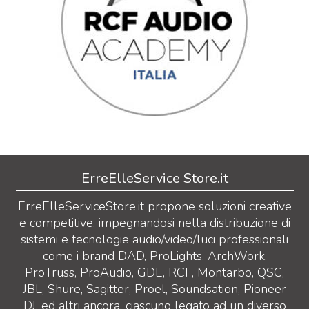
ErreElleService Store.it
ErreElleServiceStore.it propone soluzioni creative
e competitive, impegnandosi nella distribuzione di
sistemi e tecnologie audio/video/luci professionali
come i brand DAD, ProLights, ArchWork,
ProTruss, ProAudio, GDE, RCF, Montarbo, QSC,
JBL, Shure, Sagitter, Proel, Soundsation, Pioneer
DJ, ed altri ancora, ciascuno legato ad un diverso