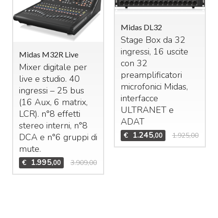
Midas DL32
Stage Box da 32
ingressi, 16 uscite
Midas M32R Live
con 32
Mixer digitale per
preamplificatori
live e studio. 40
microfonici Midas,
ingressi – 25 bus
interfacce
(16 Aux, 6 matrix,
ULTRANET
e
LCR
). n°8 effetti
ADAT
stereo interni, n°8
1.245
€
1.925,00
,00
DCA
e n°6 gruppi di
mute.
1.995
€
3.909,00
,00