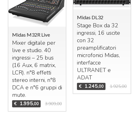
Midas DL32
Stage Box da 32
ingressi, 16 uscite
Midas M32R Live
con 32
Mixer digitale per
preamplificatori
live e studio. 40
microfonici Midas,
ingressi – 25 bus
interfacce
(16 Aux, 6 matrix,
ULTRANET
e
LCR
). n°8 effetti
ADAT
stereo interni, n°8
1.245
€
1.925,00
,00
DCA
e n°6 gruppi di
mute.
1.995
€
3.909,00
,00