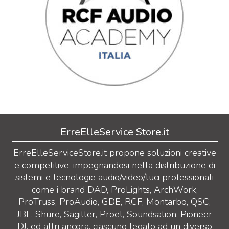
ErreElleService Store.it
ErreElleServiceStore.it propone soluzioni creative
e competitive, impegnandosi nella distribuzione di
sistemi e tecnologie audio/video/luci professionali
come i brand DAD, ProLights, ArchWork,
ProTruss, ProAudio, GDE, RCF, Montarbo, QSC,
JBL, Shure, Sagitter, Proel, Soundsation, Pioneer
DJ, ed altri ancora, ciascuno legato ad un diverso