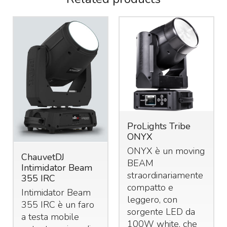
ProLights Tribe
ONYX
ONYX è un moving
ChauvetDJ
BEAM
Intimidator Beam
straordinariamente
355 IRC
compatto e
Intimidator Beam
leggero, con
355
IRC
è un faro
sorgente
LED
da
a testa mobile
100W white, che