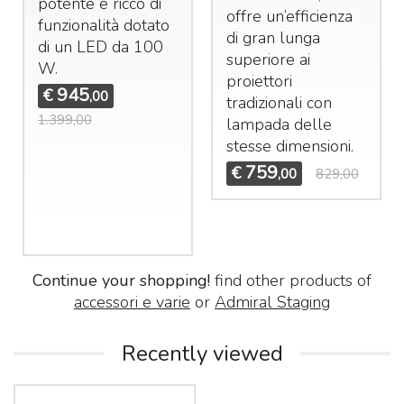
potente e ricco di
offre un’efficienza
funzionalità dotato
di gran lunga
di un
LED
da 100
superiore ai
W.
proiettori
945
€
,00
tradizionali con
1.399,00
lampada delle
stesse dimensioni.
759
€
,00
829,00
Continue your shopping!
find other products of
accessori e varie
or
Admiral Staging
Recently viewed