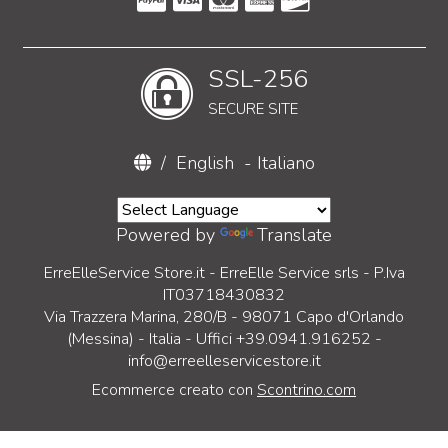
SSL-256
SECURE SITE
/
English
-
Italiano
Powered by
Translate
ErreElleService Store.it - ErreElle Service srls - P.Iva
IT03718430832
Via Trazzera Marina, 280/B - 98071 Capo d'Orlando
(Messina) - Italia - Uffici +39.0941.916252 -
info@erreelleservicestore.it
Ecommerce creato con
Scontrino.com