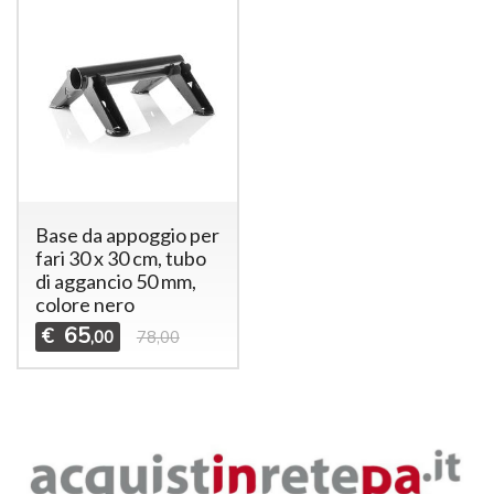
Base da appoggio per
fari 30 x 30 cm, tubo
di aggancio 50 mm,
colore nero
65
€
,00
78,00