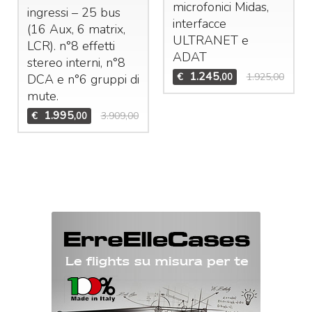
microfonici Midas,
ingressi – 25 bus
interfacce
(16 Aux, 6 matrix,
ULTRANET
e
LCR
). n°8 effetti
ADAT
stereo interni, n°8
1.245
€
1.925,00
,00
DCA
e n°6 gruppi di
mute.
1.995
€
3.909,00
,00