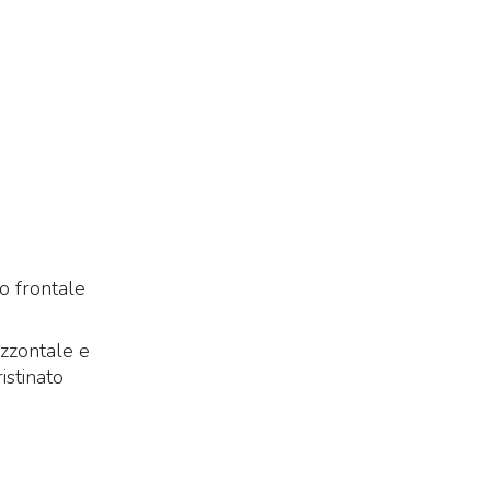
o frontale
izzontale e
istinato