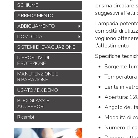
SCHIUME
prisma circolare
suggestivi effetti 
ARREDAMENTO
Lampada potente e
ABBIGLIAMENTO
comodità di utili
DOMOTICA
vogliono ottenere
l'allestimento.
SISTEMI DI EVACUAZIONE
Specifiche tecnic
DISPOSITIVI DI
PROTEZIONE
Sorgente lum
MANUTENZIONE E
Temperatura 
RIPARAZIONE
Lente in vetro
USATO / EX DEMO
Apertura: 1
PLEXIGLASS E
ACCESSORI
Angolo del fa
Ricambi
Modalità di c
Numero di ca
Dimmer: atte