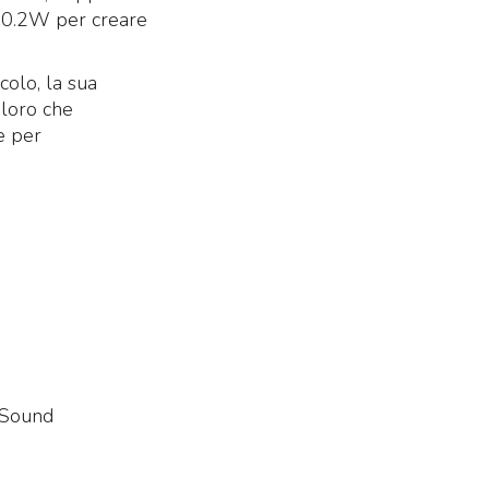
 0.2W per creare
olo, la sua
oloro che
e per
 Sound