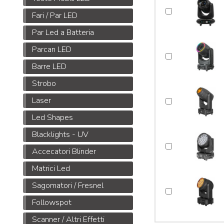
Fari / Par LED
Par Led a Batteria
M
Parcan LED
S
Barre LED
i
3
Strobo
m
Laser
i
Led Shapes
Blacklights - UV
Accecatori Blinder
Matrici Led
Sagomatori / Fresnel
Followspot
Scanner / Altri Effetti