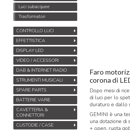
Luci subacquee
Trasformatori
CONTROLLO LUCI
EFFETTISTICA
DISPLAY LED
VIDEO / ACCESSORI
DAB & INTERNET RADIO
Faro motoriz
corona di LED
STRUMENTI MUSICALI
SPARE PARTS
Dopo mesi di rice
di luci per lo spe
BATTERIE VARIE
duraturo e dallo 
CAVETTERIA &
GEMINI è una tes
CONNETTORI
una dotazione di s
CUSTODIE / CASE
+ open, ruota gob