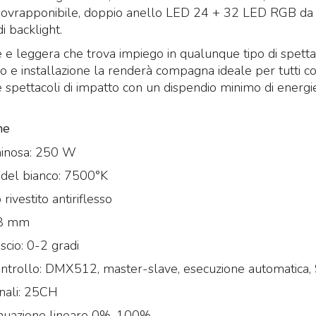
 sovrapponibile, doppio anello LED 24 + 32 LED RGB da
di backlight.
 leggera che trova impiego in qualunque tipo di spettac
zzo e installazione la renderà compagna ideale per tutti c
 spettacoli di impatto con un dispendio minimo di energi
he
inosa: 250 W
del bianco: 7500°K
 rivestito antiriflesso
28 mm
scio: 0-2 gradi
ontrollo: DMX512, master-slave, esecuzione automatica,
nali: 25CH
nuazione lineare 0%-100%