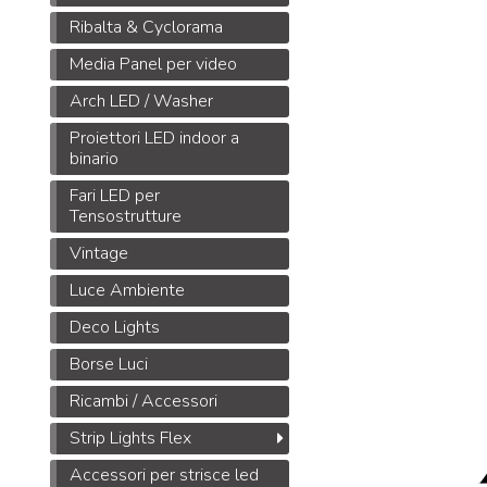
Ribalta & Cyclorama
Media Panel per video
Arch LED / Washer
Proiettori LED indoor a
binario
Fari LED per
Tensostrutture
Vintage
Luce Ambiente
Deco Lights
Borse Luci
Ricambi / Accessori
Strip Lights Flex
Accessori per strisce led