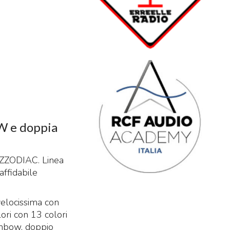
W e doppia
e ZZODIAC. Linea
affidabile
elocissima con
lori con 13 colori
ainbow, doppio