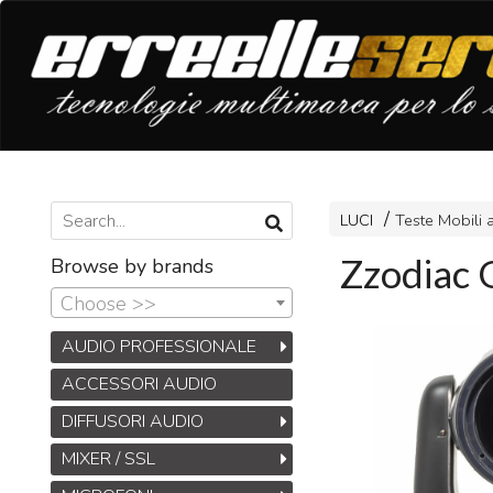
LUCI
Teste Mobili
Zzodiac 
Browse by brands
Choose >>
AUDIO PROFESSIONALE
ACCESSORI AUDIO
DIFFUSORI AUDIO
MIXER / SSL