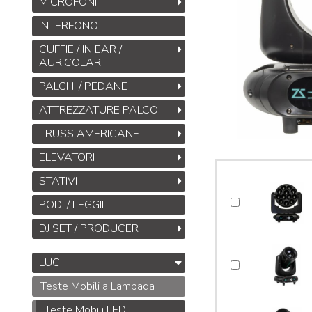
MICROFONI
INTERFONO
CUFFIE / IN EAR /
AURICOLARI
PALCHI / PEDANE
ATTREZZATURE PALCO
TRUSS AMERICANE
ELEVATORI
STATIVI
PODI / LEGGII
DJ SET / PRODUCER
LUCI
Teste Mobili a Lampada
Teste Mobili LED