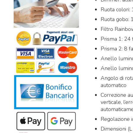
Ruota colori:
Ruota gobo: 1
Filtro Rainb
Prisma 1: 24 
Prisma 2: 8 f
Anello lumi
Anello lumi
Angolo di rot
automatico
Correzione aut
verticale, l’e
automaticam
Regolazione i
Dimensioni (