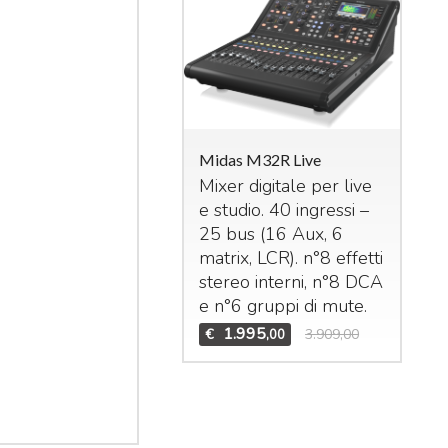
Mid
Sta
ing
Midas M32R Live
32 
Mixer digitale per live
mic
e studio. 40 ingressi –
int
25 bus (16 Aux, 6
das M32 Live / DL32
e
A
ndle
matrix,
LCR
). n°8 effetti
€
t composto da:
stereo interni, n°8
DCA
das M32 Live Klark
e n°6 gruppi di mute.
knik NCAT5E-50m
1.995
€
3.909,00
,00
das DL32
4.655
6.925,00
,00