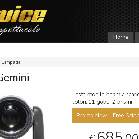
Home
 a Lampada
Gemini
Testa mobile beam a scari
colori, 11 gobo, 2 prismi
Promo New - Free Shipp
685
,00
€