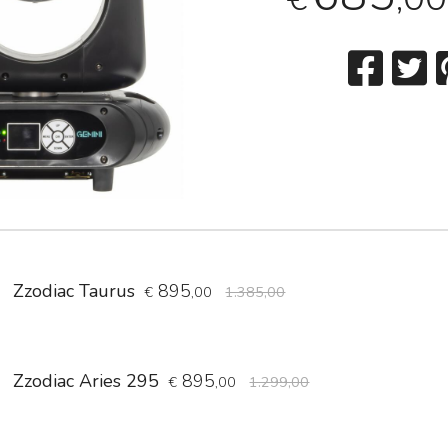
Zzodiac Taurus
895
€
,00
1.385,00
Zzodiac Aries 295
895
€
,00
1.299,00