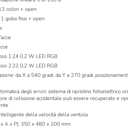
 13 colori + open
1 gobo fissi + open
ow
facce
acce
noso 1:24 0,2 W LED RGB
noso 2:32 0,2 W LED RGB
azione: da X a 540 gradi, da Y a 270 gradi, posizionament
omatica degli errori: sistema di ripristino fotoelettrico or
rrore di collisione accidentale può essere recuperato e ripr
ente
ntelligente della velocità della ventola
L x A x P): 350 x 480 x 200 mm