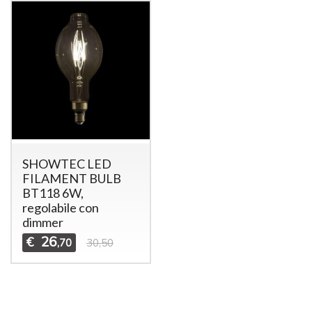
SHOWTEC LED
FILAMENT BULB
BT118 6W,
regolabile con
dimmer
26
€
,70
30,50