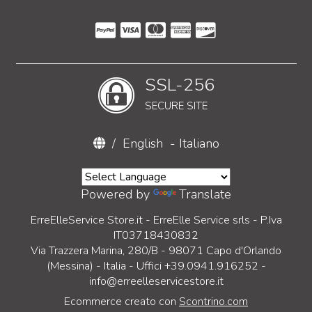
SSL-256
SECURE SITE
/
English
-
Italiano
Powered by
Translate
ErreElleService Store.it - ErreElle Service srls - P.Iva
IT03718430832
Via Trazzera Marina, 280/B - 98071 Capo d'Orlando
(Messina) - Italia - Uffici +39.0941.916252 -
info@erreelleservicestore.it
Ecommerce creato con
Scontrino.com