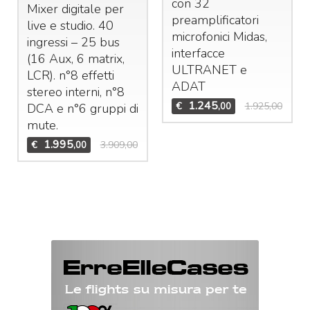
con 32
Mixer digitale per
preamplificatori
live e studio. 40
microfonici Midas,
ingressi – 25 bus
interfacce
(16 Aux, 6 matrix,
ULTRANET
e
LCR
). n°8 effetti
ADAT
stereo interni, n°8
1.245
€
1.925,00
,00
DCA
e n°6 gruppi di
mute.
1.995
€
3.909,00
,00