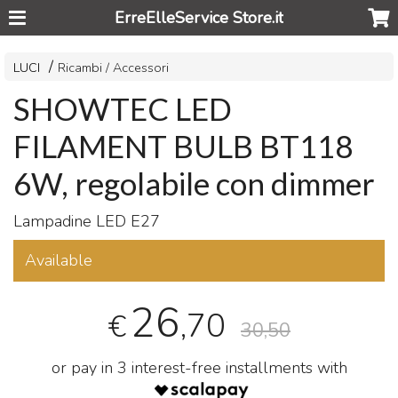
ErreElleService Store.it
LUCI
Ricambi / Accessori
SHOWTEC LED
FILAMENT BULB BT118
6W, regolabile con dimmer
Lampadine
LED
E27
Available
26
,70
€
30,50
or pay in 3 interest-free installments with