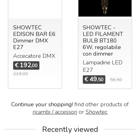
SHOWTEC
SHOWTEC -
EDISON BAR E6
LED FILAMENT
Dimmer DMX
BULB BT180
E27
6W, regolabile
con dimmer
Accecatore
DMX
Lampadine
LED
192
€
,00
E27
219,00
49
€
,50
56,50
Continue your shopping!
find other products of
ricambi / accessori
or
Showtec
Recently viewed