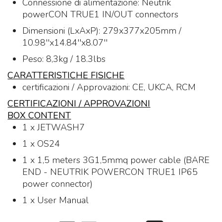
Connessione di alimentazione: Neutrik
powerCON TRUE1 IN/OUT connectors
Dimensioni (LxAxP): 279x377x205mm /
10.98''x14.84''x8.07''
Peso: 8,3kg / 18.3lbs
CARATTERISTICHE FISICHE
certificazioni / Approvazioni: CE, UKCA, RCM
CERTIFICAZIONI / APPROVAZIONI
BOX CONTENT
1 x JETWASH7
1 x OS24
1 x 1,5 meters 3G1,5mmq power cable (BARE
END - NEUTRIK POWERCON TRUE1 IP65
power connector)
1 x User Manual