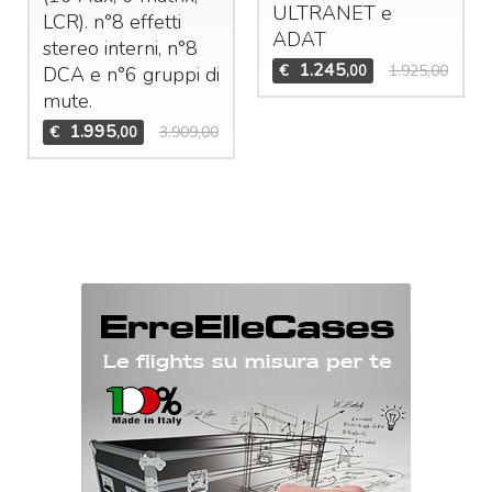
ULTRANET
e
LCR
). n°8 effetti
ADAT
stereo interni, n°8
1.245
€
1.925,00
,00
DCA
e n°6 gruppi di
mute.
1.995
€
3.909,00
,00