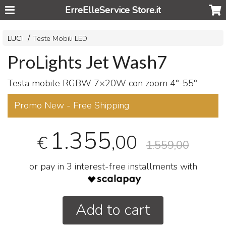
ErreElleService Store.it
LUCI
Teste Mobili LED
ProLights Jet Wash7
Testa mobile
RGBW
7×20W con zoom 4°-55°
Promo New - Free Shipping
1.355
,00
€
1.559,00
or pay in 3 interest-free installments with
Add to cart