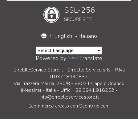
SSL-256
SECURE SITE
/
English
-
Italiano
Powered by
Translate
ErreElleService Store.it - ErreElle Service srls - P.Iva
IT03718430832
Via Trazzera Marina, 280/B - 98071 Capo d'Orlando
(Messina) - Italia - Uffici +39.0941.916252 -
info@erreelleservicestore.it
Ecommerce creato con
Scontrino.com