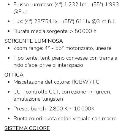
Flusso luminoso: (4°) 1'232 lm - (55°) 1'993
@Full
Lux: (4°) 28'754 lx - (55°) 611lx @3 m full
Durata media sorgente: > 50.000 h
SORGENTE LUMINOSA
Zoom range: 4° - 55° motorizzato, lineare
Tipo lente: lenti piano convesse con trama a
nido d'ape prive di interspazio
OTTICA
Miscelazione del colore: RGBW / FC
CCT: controllo CCT, correzione +/- green,
emulazione tungsten
Preset bianchi: 2.800 K ~ 10.000K
Ruota colori: ruota colori virtuale con macro
SISTEMA COLORE