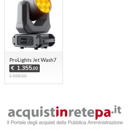
ProLights Jet Wash7
1.355
€
,00
1.559,00