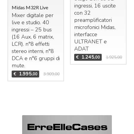
ingressi, 16 uscite
Midas M32R Live
con 32
Mixer digitale per
preamplificatori
live e studio. 40
microfonici Midas,
ingressi – 25 bus
interfacce
(16 Aux, 6 matrix,
ULTRANET
e
LCR
). n°8 effetti
ADAT
stereo interni, n°8
1.245
€
1.925,00
,00
DCA
e n°6 gruppi di
mute.
1.995
€
3.909,00
,00