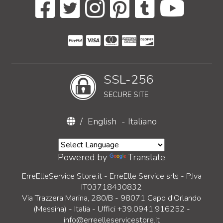
SSL-256
SECURE SITE
/
English
-
Italiano
Powered by
Translate
ErreElleService Store.it - ErreElle Service srls - P.Iva
IT03718430832
Via Trazzera Marina, 280/B - 98071 Capo d'Orlando
(Messina) - Italia - Uffici +39.0941.916252 -
info@erreelleservicestore.it