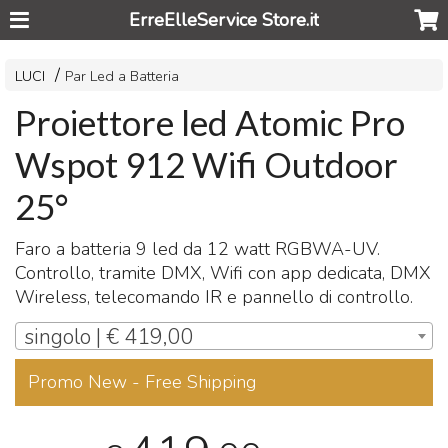
ErreElleService Store.it
LUCI
Par Led a Batteria
Proiettore led Atomic Pro
Wspot 912 Wifi Outdoor
25°
Faro a batteria 9 led da 12 watt
RGBWA
-UV.
Controllo, tramite
DMX
, Wifi con app dedicata,
DMX
Wireless, telecomando IR e pannello di controllo.
singolo | € 419,00
Promo New - Free Shipping