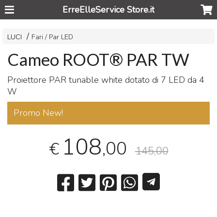
ErreElleService Store.it
LUCI
Fari / Par LED
Cameo ROOT® PAR TW
Proiettore
PAR
tunable white dotato di 7
LED
da 4
W
Promo New!
108
,00
€
145,00