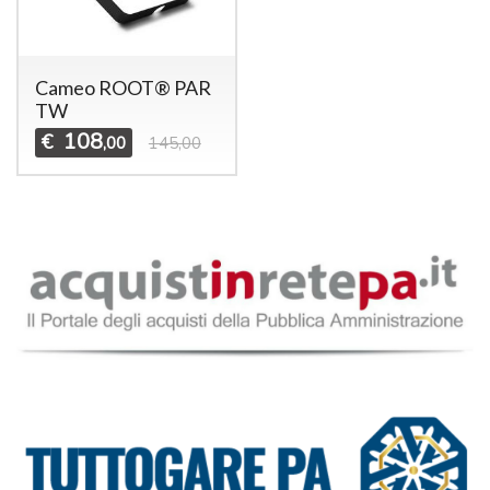
Cameo ROOT® PAR
TW
108
€
,00
145,00