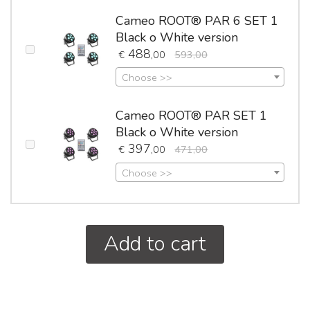
Cameo ROOT® PAR 6 SET 1
Black o White version
488
€
,00
593,00
Choose >>
Cameo ROOT® PAR SET 1
Black o White version
397
€
,00
471,00
Choose >>
Add to cart