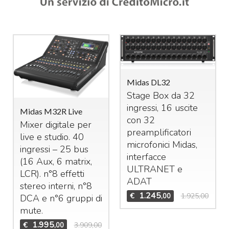
Midas DL32
Stage Box da 32
ingressi, 16 uscite
Midas M32R Live
con 32
Mixer digitale per
preamplificatori
live e studio. 40
microfonici Midas,
ingressi – 25 bus
interfacce
(16 Aux, 6 matrix,
ULTRANET
e
LCR
). n°8 effetti
ADAT
stereo interni, n°8
1.245
€
1.925,00
,00
DCA
e n°6 gruppi di
mute.
1.995
€
3.909,00
,00