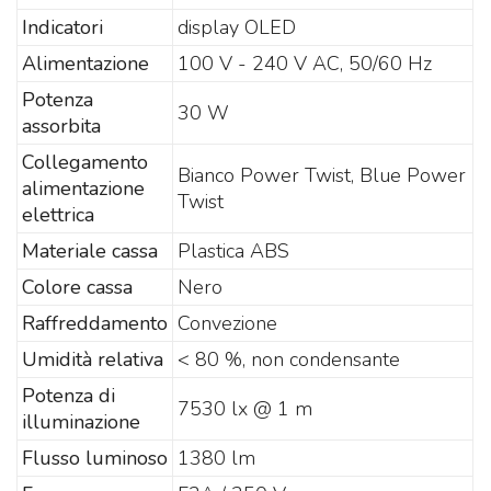
Indicatori
display OLED
Alimentazione
100 V - 240 V AC, 50/60 Hz
Potenza
30 W
assorbita
Collegamento
Bianco Power Twist, Blue Power
alimentazione
Twist
elettrica
Materiale cassa
Plastica ABS
Colore cassa
Nero
Raffreddamento
Convezione
Umidità relativa
< 80 %, non condensante
Potenza di
7530 lx @ 1 m
illuminazione
Flusso luminoso
1380 lm