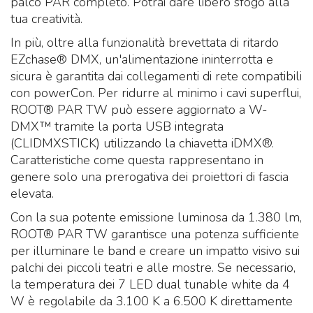
palco PAR completo. Potrai dare libero sfogo alla
tua creatività.
In più, oltre alla funzionalità brevettata di ritardo
EZchase® DMX, un'alimentazione ininterrotta e
sicura è garantita dai collegamenti di rete compatibili
con powerCon. Per ridurre al minimo i cavi superflui,
ROOT® PAR TW può essere aggiornato a W-
DMX™ tramite la porta USB integrata
(CLIDMXSTICK) utilizzando la chiavetta iDMX®.
Caratteristiche come questa rappresentano in
genere solo una prerogativa dei proiettori di fascia
elevata.
Con la sua potente emissione luminosa da 1.380 lm,
ROOT® PAR TW garantisce una potenza sufficiente
per illuminare le band e creare un impatto visivo sui
palchi dei piccoli teatri e alle mostre. Se necessario,
la temperatura dei 7 LED dual tunable white da 4
W è regolabile da 3.100 K a 6.500 K direttamente