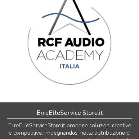
ErreElleService Store.it
ErreElleServiceStore.it propone soluzioni creative
e competitive, impegnandosi nella distribuzione di